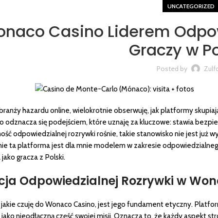
UNCATEGORIZED
naco Casino Liderem Odpowi
Graczy w P
Posted by
Zulf
branży hazardu online, wielokrotnie obserwuję, jak platformy skupiają
o odznacza się podejściem, które uznaję za kluczowe: stawia bezpi
ść odpowiedzialnej rozrywki rośnie, takie stanowisko nie jest już w
ie ta platforma jest dla mnie modelem w zakresie odpowiedzialnego 
jako gracza z Polski.
ja Odpowiedzialnej Rozrywki w Won
 jakie czuję do Wonaco Casino, jest jego fundament etyczny. Platfo
 jako nieodłączną część swojej misji. Oznacza to, że każdy aspekt str