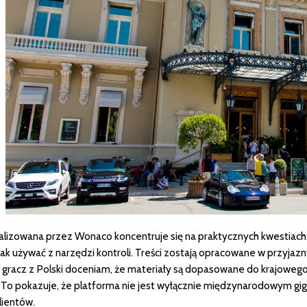
alizowana przez Wonaco koncentruje się na praktycznych kwestiach: 
jak używać z narzędzi kontroli. Treści zostają opracowane w przyjazn
ko gracz z Polski doceniam, że materiały są dopasowane do krajoweg
 To pokazuje, że platforma nie jest wyłącznie międzynarodowym giga
lientów.