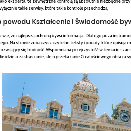
ako eksperta, te zewnętrzne kontrolę są absolutnie niezbędne przy 
łącznie takie serwisy, które takie kontrole przechodzą.
go powodu Kształcenie i Świadomość by
 wie, że najlepszą ochroną bywa informacja. Dlatego poza instrum
ego. Na stronie zobaczysz czytelne teksty i porady, które opisują 
ozwijający się trudność. Wspomniana przejrzystość w temacie szans 
ie idzie o zastraszanie, ale o przekazanie Ci całościowego obrazu 