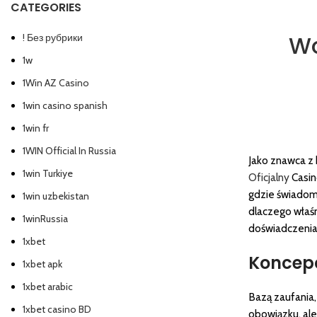
CATEGORIES
Wo
! Без рубрики
1w
1Win AZ Casino
1win casino spanish
1win fr
1WIN Official In Russia
Jako znawca z 
1win Turkiye
Oficjalny
Casin
gdzie świadomo
1win uzbekistan
dlaczego właśn
1winRussia
doświadczenia 
1xbet
Koncepc
1xbet apk
1xbet arabic
Bazą zaufania,
1xbet casino BD
obowiązku, ale