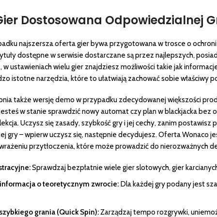
Gier Dostosowana Odpowiedzialnej G
adku najszersza oferta gier bywa przygotowana w trosce o ochroni
ytuły dostępne w serwisie dostarczane są przez najlepszych, posiad
, w ustawieniach wielu gier znajdziesz możliwości takie jak informac
dzo istotne narzędzia, które to ułatwiają zachować sobie właściwy po
pnia także wersję demo w przypadku zdecydowanej większości produ
 jesteś w stanie sprawdzić nowy automat czy plan w blackjacka bez 
i lekcja. Uczysz się zasady, szybkość gry i jej cechy, zanim postawis
ej gry – wpierw uczysz się, następnie decydujesz. Oferta Wonaco j
wrażeniu przytłoczenia, które może prowadzić do nierozważnych de
tracyjne:
Sprawdzaj bezpłatnie wiele gier slotowych, gier karcianyc
 informacja o teoretycznym zwrocie:
Dla każdej gry podany jest sz
szybkiego grania (Quick Spin):
Zarządzaj tempo rozgrywki, uniemoż