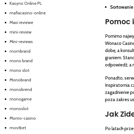
Kasyno Online PL
Sortowanie 
mafiacasino-online
Pomoc i
Maxi reviewe
mini-review
Pomimo najwyż
Mini-reviews
Wonaco Casino 
dobę, a konsul
mombrand
graniem. Stano
mono brand
odpowiedź, a 
mono slot
Ponadto, serwi
Monobrand
Inspiratornia
monobrend
zagadnienie po
monogame
poza zakres us
monoslot
Jak Zid
Monro-casino
mostbet
Po latach prze