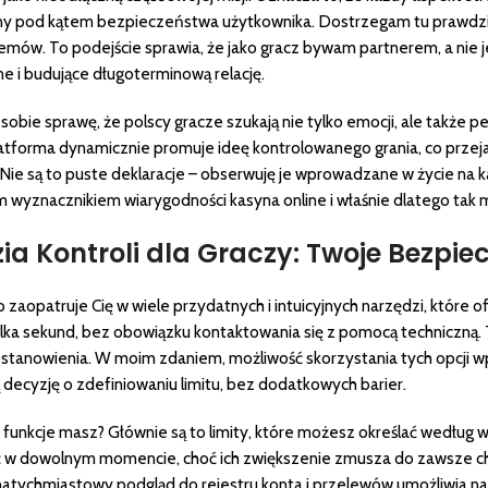
y pod kątem bezpieczeństwa użytkownika. Dostrzegam tu prawdziwą 
mów. To podejście sprawia, że jako gracz bywam partnerem, a nie je
e i budujące długoterminową relację.
obie sprawę, że polscy gracze szukają nie tylko emocji, ale także
atforma dynamicznie promuje ideę kontrolowanego grania, co przejaw
ie są to puste deklaracje – obserwuję je wprowadzane w życie na k
 wyznacznikiem wiarygodności kasyna online i właśnie dlatego tak
ia Kontroli dla Graczy: Twoje Bezpi
zaopatruje Cię w wiele przydatnych i intuicyjnych narzędzi, które of
kilka sekund, bez obowiązku kontaktowania się z pomocą techniczną.
tanowienia. W moim zdaniem, możliwość skorzystania tych opcji wp
decyzję o zdefiniowaniu limitu, bez dodatkowych barier.
 funkcje masz? Głównie są to limity, które możesz określać według w
w dowolnym momencie, choć ich zwiększenie zmusza do zawsze chwi
atychmiastowy podgląd do rejestru konta i przelewów umożliwia na 