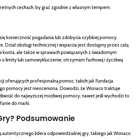
kretnych cechach, by grać zgodnie z własnym tempem.
ię konieczność pogadania lub zdobycia szybkiej pomocy.
Dział obsługi technicznej i wsparcia jest dostępny przez całą
tów konta, ale także w sprawach powiązanych z świadomym
am o limity lub samowykluczenie, otrzymam fachową i życzliwą
i oferujących profesjonalną pomoc, takich jak Fundacja
ego pomocy jest nieoceniona. Dowodzi, że Wonaco traktuje
żliwość do najwyższej możliwej pomocy, nawet jeśli wychodzi to
fanie do marki.
j Gry? Podsumowanie
ją autentycznego lidera odpowiedzialnej gry, takiego jak Wonaco