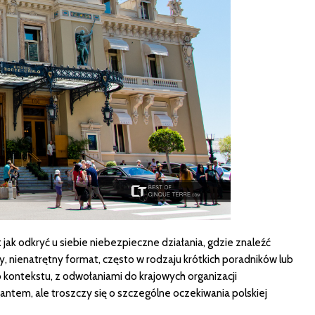
jak odkryć u siebie niebezpieczne działania, gdzie znaleźć
y, nienatrętny format, często w rodzaju krótkich poradników lub
o kontekstu, z odwołaniami do krajowych organizacji
ntem, ale troszczy się o szczególne oczekiwania polskiej