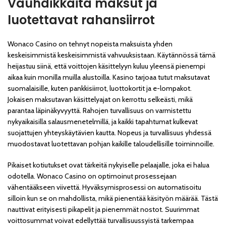
Vauhdikkaita maksut ja
luotettavat rahansiirrot
Wonaco Casino on tehnyt nopeista maksuista yhden
keskeisimmistä keskeisimmistä vahvuuksistaan. Käytännössä tämä
heijastuu siinä, että voittojen käsittelyyn kuluu yleensä pienempi
aikaa kuin monilla muilla alustoilla. Kasino tarjoaa tutut maksutavat
suomalaisille, kuten pankkisiirrot, luottokortit ja e-lompakot.
Jokaisen maksutavan käsittelyajat on kerrottu selkeästi, mikä
parantaa läpinäkyvyyttä. Rahojen turvallisuus on varmistettu
nykyaikaisilla salausmenetelmillä, ja kaikki tapahtumat kulkevat
suojattujen yhteyskäytävien kautta. Nopeus ja turvallisuus yhdessä
muodostavat luotettavan pohjan kaikille taloudellisille toiminnoille.
Pikaiset kotiutukset ovat tärkeitä nykyiselle pelaajalle, joka ei halua
odotella. Wonaco Casino on optimoinut prosessejaan
vähentääkseen viivettä. Hyväksymisprosessi on automatisoitu
silloin kun se on mahdollista, mikä pienentää käsityön määrää. Tästä
nauttivat erityisesti pikapelit ja pienemmät nostot. Suurimmat
voittosummat voivat edellyttää turvallisuussyistä tarkempaa