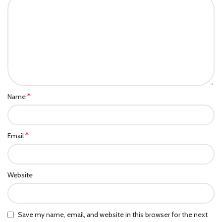
*
Name
*
Email
Website
Save my name, email, and website in this browser for the next