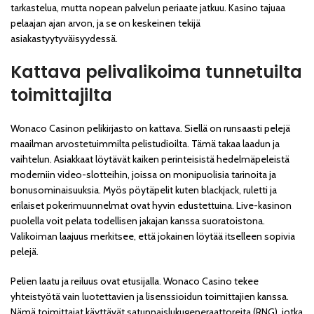
tarkastelua, mutta nopean palvelun periaate jatkuu. Kasino tajuaa
pelaajan ajan arvon, ja se on keskeinen tekijä
asiakastyytyväisyydessä.
Kattava pelivalikoima tunnetuilta
toimittajilta
Wonaco Casinon pelikirjasto on kattava. Siellä on runsaasti pelejä
maailman arvostetuimmilta pelistudioilta. Tämä takaa laadun ja
vaihtelun. Asiakkaat löytävät kaiken perinteisistä hedelmäpeleistä
moderniin video-slotteihin, joissa on monipuolisia tarinoita ja
bonusominaisuuksia. Myös pöytäpelit kuten blackjack, ruletti ja
erilaiset pokerimuunnelmat ovat hyvin edustettuina. Live-kasinon
puolella voit pelata todellisen jakajan kanssa suoratoistona.
Valikoiman laajuus merkitsee, että jokainen löytää itselleen sopivia
pelejä.
Pelien laatu ja reiluus ovat etusijalla. Wonaco Casino tekee
yhteistyötä vain luotettavien ja lisenssioidun toimittajien kanssa.
Nämä toimittajat käyttävät satunnaislukugeneraattoreita (RNG), jotka