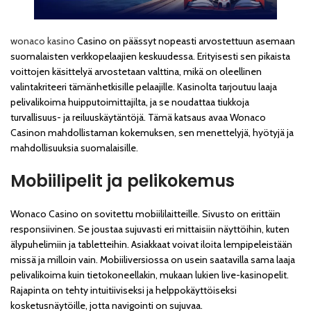
wonaco kasino
Casino on päässyt nopeasti arvostettuun asemaan
suomalaisten verkkopelaajien keskuudessa. Erityisesti sen pikaista
voittojen käsittelyä arvostetaan valttina, mikä on oleellinen
valintakriteeri tämänhetkisille pelaajille. Kasinolta tarjoutuu laaja
pelivalikoima huipputoimittajilta, ja se noudattaa tiukkoja
turvallisuus- ja reiluuskäytäntöjä. Tämä katsaus avaa Wonaco
Casinon mahdollistaman kokemuksen, sen menettelyjä, hyötyjä ja
mahdollisuuksia suomalaisille.
Mobiilipelit ja pelikokemus
Wonaco Casino on sovitettu mobiililaitteille. Sivusto on erittäin
responsiivinen. Se joustaa sujuvasti eri mittaisiin näyttöihin, kuten
älypuhelimiin ja tabletteihin. Asiakkaat voivat iloita lempipeleistään
missä ja milloin vain. Mobiiliversiossa on usein saatavilla sama laaja
pelivalikoima kuin tietokoneellakin, mukaan lukien live-kasinopelit.
Rajapinta on tehty intuitiiviseksi ja helppokäyttöiseksi
kosketusnäytöille, jotta navigointi on sujuvaa.