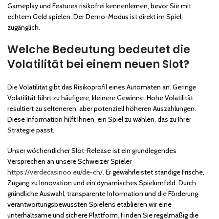
Gameplay und Features risikofrei kennenlernen, bevor Sie mit
echtem Geld spielen. Der Demo-Modus ist direkt im Spiel
zugänglich.
Welche Bedeutung bedeutet die
Volatilität bei einem neuen Slot?
Die Volatilität gibt das Risikoprofil eines Automaten an. Geringe
Volatilität führt zu häufigere, kleinere Gewinne. Hohe Volatilität
resultiert zu selteneren, aber potenziell höheren Auszahlungen.
Diese Information hilft Ihnen, ein Spiel zu wählen, das zu Ihrer
Strategie passt.
Unser wöchentlicher Slot-Release ist ein grundlegendes
Versprechen an unsere Schweizer Spieler
https://verdecasinoo.eu/de-ch/
. Er gewährleistet ständige Frische,
Zugang zu Innovation und ein dynamisches Spielumfeld. Durch
gründliche Auswahl, transparente Information und die Förderung
verantwortungsbewussten Spielens etablieren wir eine
unterhaltsame und sichere Plattform. Finden Sie regelmäßig die