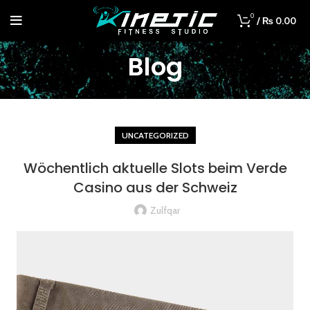
0
/
₨
0.00
Blog
UNCATEGORIZED
Wöchentlich aktuelle Slots beim Verde
Casino aus der Schweiz
Zulfqar