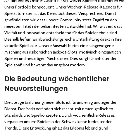
Als führendes Online-Casino für Schweizer Spielern optimieren wir
unser Portfolio konsequent. Unser Wochen-Release-Kalender für
Spielautomaten ist das Kernstück dieses Versprechens. Damit
gewährleisten wir, dass unsere Community stets Zugriff zu den
neuesten Titeln der bekanntesten Entwickler hat. Wir wissen, dass
Vielfalt und Innovation entscheidend für das Spielerlebnis sind.
Deshalb liefern wir abwechslungsreiche Unterhaltung direkt in Ihre
virtuelle Spielhalle. Unsere Auswahl bietet eine ausgewogene
Mischung aus risikoreichen Jackpot-Slots, motivisch einzigartigen
Spielen und neuartigen Mechaniken. Dies sorgt für anhaltenden
Spielspaß und bewahrt das Angebot modern.
Die Bedeutung wöchentlicher
Neuvorstellungen
Die stetige Einführung neuer Slots ist für uns ein grundlegender
Dienst. Der Markt verändert sich rasant, mit neuen grafischen
Standards und Spielkonzepten. Durch wöchentliche Releases
verpassen unsere Spieler in der Schweiz keine bedeutenden
Trends. Diese Entwicklung erhält das Erlebnis lebendig und