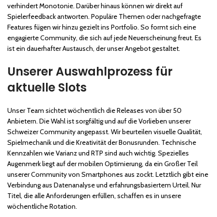
verhindert Monotonie. Darüber hinaus können wir direkt auf
Spielerfeedback antworten. Populäre Themen oder nachgefragte
Features fügen wir hinzu gezielt ins Portfolio. So formt sich eine
engagierte Community, die sich auf jede Neuerscheinung freut. Es
ist ein dauerhafter Austausch, der unser Angebot gestaltet.
Unserer Auswahlprozess für
aktuelle Slots
Unser Team sichtet wöchentlich die Releases von über 50
Anbietern. Die Wahl ist sorgfältig und auf die Vorlieben unserer
Schweizer Community angepasst. Wir beurteilen visuelle Qualität,
Spielmechanik und die Kreativität der Bonusrunden. Technische
Kennzahlen wie Varianz und RTP sind auch wichtig. Spezielles
Augenmerk liegt auf der mobilen Optimierung, da ein Großer Teil
unserer Community von Smartphones aus zockt. Letztlich gibt eine
Verbindung aus Datenanalyse und erfahrungsbasiertem Urteil. Nur
Titel, die alle Anforderungen erfüllen, schaffen es in unsere
wöchentliche Rotation.