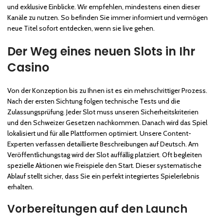
und exklusive Einblicke. Wir empfehlen, mindestens einen dieser
Kanäle zu nutzen. So befinden Sie immer informiert und vermögen
neue Titel sofort entdecken, wenn sie live gehen.
Der Weg eines neuen Slots in Ihr
Casino
Von der Konzeption bis zu Ihnen ist es ein mehrschrittiger Prozess.
Nach der ersten Sichtung folgen technische Tests und die
Zulassungsprüfung. Jeder Slot muss unseren Sicherheitskriterien
und den Schweizer Gesetzen nachkommen. Danach wird das Spiel
lokalisiert und für alle Plattformen optimiert. Unsere Content-
Experten verfassen detaillierte Beschreibungen auf Deutsch. Am
Veröffentlichungstag wird der Slot auffällig platziert. Oft begleiten
spezielle Aktionen wie Freispiele den Start. Dieser systematische
Ablauf stellt sicher, dass Sie ein perfekt integriertes Spielerlebnis
erhalten.
Vorbereitungen auf den Launch