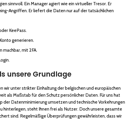
 sinnvoll. Ein Manager agiert wie ein virtueller Tresor. Er
ng-Angriffen. Er liefert die Daten nur auf der tatsächlichen
oder KeePass.
-Konto generieren.
n machbar, mit 2FA.
ogin.
ls unsere Grundlage
 wir unter strikter Einhaltung der belgischen und europäischen
 als Maßstab für den Schutz persönlicher Daten. Für uns hat
nzip der Datenminimierung umsetzen und technische Vorkehrungen
 hinterlegen, steht Ihnen frei als Nutzer. Doch unsere gesamte
ichert sind. Regelmäßige Überprüfungen gewährleisten, dass wir