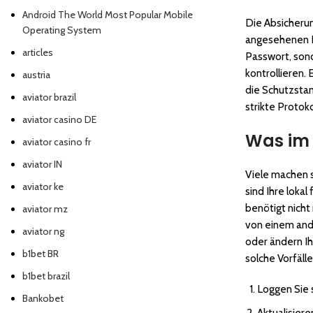
Android The World Most Popular Mobile
Die Absicherun
Operating System
angesehenen R
articles
Passwort, sond
kontrollieren.
austria
die Schutzstan
aviator brazil
strikte Protokol
aviator casino DE
Was im 
aviator casino fr
aviator IN
Viele machen 
aviator ke
sind Ihre loka
benötigt nicht
aviator mz
von einem ande
aviator ng
oder ändern Ih
b1bet BR
solche Vorfäll
b1bet brazil
Loggen Sie 
Bankobet
Aktualisier