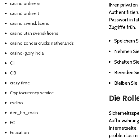
casino online ar
Ihren privaten 
Authentifizier
casinò online it
Passwort in fa
casino svensk licens
Zugriffe früh.
casino utan svensk licens
Speichern S
casino zonder crucks netherlands
Nehmen Sie 
casino-glory india
Schalten Sie
CH
Beenden Sie
CIB
Bleiben Sie
crazy time
Cryptocurrency service
Die Rol
csdino
dec_bh_main
Sicherheitsspe
Aufbewahrung 
EC
Internetseite.
Education
problemlos mi