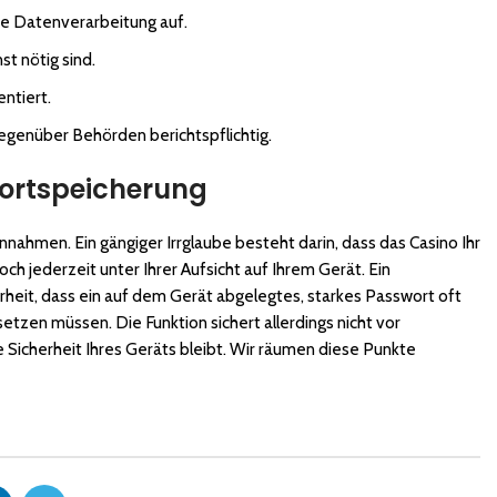
ie Datenverarbeitung auf.
t nötig sind.
ntiert.
egenüber Behörden berichtspflichtig.
wortspeicherung
ahmen. Ein gängiger Irrglaube besteht darin, dass das Casino Ihr
h jederzeit unter Ihrer Aufsicht auf Ihrem Gerät. Ein
rheit, dass ein auf dem Gerät abgelegtes, starkes Passwort oft
nsetzen müssen. Die Funktion sichert allerdings nicht vor
e Sicherheit Ihres Geräts bleibt. Wir räumen diese Punkte