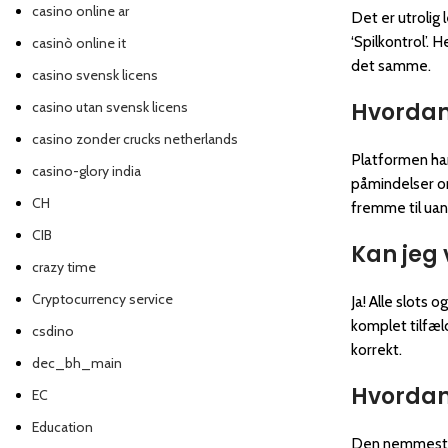
casino online ar
Det er utrolig l
‘Spilkontrol’. 
casinò online it
det samme.
casino svensk licens
Hvordan 
casino utan svensk licens
casino zonder crucks netherlands
Platformen har
casino-glory india
påmindelser om
CH
fremme til uan
CIB
Kan jeg 
crazy time
Cryptocurrency service
Ja! Alle slots 
komplet tilfæl
csdino
korrekt.
dec_bh_main
Hvordan 
EC
Education
Den nemmeste 