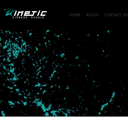
HOME
BLOGS
CONTACT US