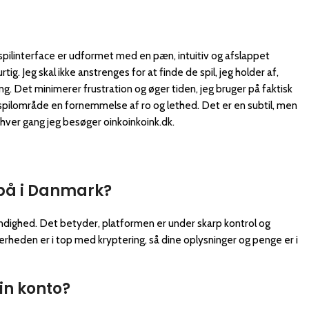
pilinterface er udformet med en pæn, intuitiv og afslappet
ig. Jeg skal ikke anstrenges for at finde de spil, jeg holder af,
ng. Det minimerer frustration og øger tiden, jeg bruger på faktisk
 spilområde en fornemmelse af ro og lethed. Det er en subtil, men
hver gang jeg besøger oinkoinkoink.dk.
e på i Danmark?
myndighed. Det betyder, platformen er under skarp kontrol og
kkerheden er i top med kryptering, så dine oplysninger og penge er i
in konto?