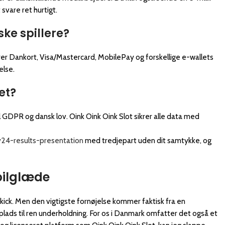
svare ret hurtigt.
ke spillere?
rer Dankort, Visa/Mastercard, MobilePay og forskellige e-wallets
else.
et?
 GDPR og dansk lov. Oink Oink Oink Slot sikrer alle data med
24-results-presentation
med tredjepart uden dit samtykke, og
Spilglæde
kick. Men den vigtigste fornøjelse kommer faktisk fra en
plads til ren underholdning. For os i Danmark omfatter det også et