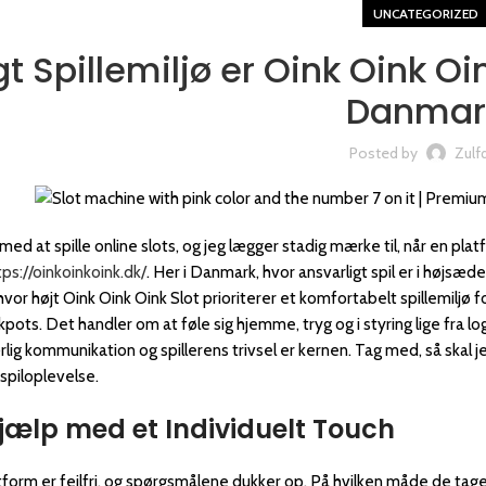
UNCATEGORIZED
t Spillemiljø er Oink Oink Oi
Danmar
Posted by
Zulf
d med at spille online slots, og jeg lægger stadig mærke til, når en pl
tps://oinkoinkoink.dk/
. Her i Danmark, hvor ansvarligt spil er i højs
hvor højt Oink Oink Oink Slot prioriterer et komfortabelt spillemiljø
pots. Det handler om at føle sig hjemme, tryg og i styring lige fra lo
rlig kommunikation og spillerens trivsel er kernen. Tag med, så skal 
spiloplevelse.
ælp med et Individuelt Touch
tform er fejlfri, og spørgsmålene dukker op. På hvilken måde de t