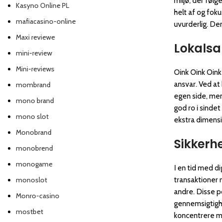
miljø, der følg
Kasyno Online PL
helt af og foku
mafiacasino-online
uvurderlig. De
Maxi reviewe
Lokals
mini-review
Mini-reviews
Oink Oink Oink
ansvar. Ved at
mombrand
egen side, me
mono brand
god ro i sinde
mono slot
ekstra dimensio
Monobrand
Sikkerh
monobrend
monogame
I en tid med di
transaktioner 
monoslot
andre. Disse p
Monro-casino
gennemsigtighe
mostbet
koncentrere mi