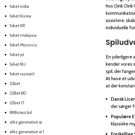
hos Oink Oink 
1xbet india
kommunikations
1xbet Korea
assistere, ska
1xbet KR
individuelle fo
1xbet malaysia
Spiludv
1xbet Morocco
1xbet pt
En yderligere 
kender vores s
1xbet RU
spil, der fang
1xbet russian1
At have et udva
22bet
at der konstan
22Bet BD
Dansk Lice
22bet IT
der sørger f
888starz bd
Populære E
a16z generative ai
klassiske my
a16z generative ai 1
Forskellige 