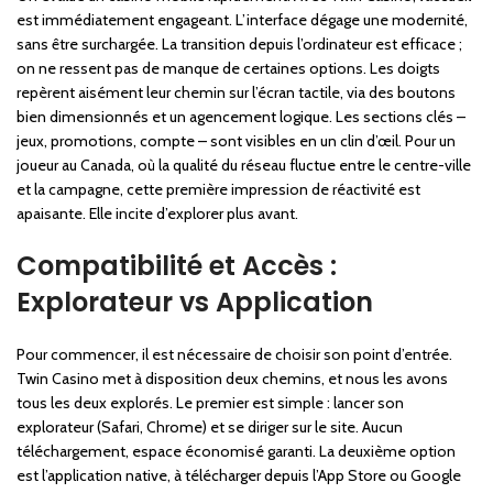
est immédiatement engageant. L’interface dégage une modernité,
sans être surchargée. La transition depuis l’ordinateur est efficace ;
on ne ressent pas de manque de certaines options. Les doigts
repèrent aisément leur chemin sur l’écran tactile, via des boutons
bien dimensionnés et un agencement logique. Les sections clés –
jeux, promotions, compte – sont visibles en un clin d’œil. Pour un
joueur au Canada, où la qualité du réseau fluctue entre le centre-ville
et la campagne, cette première impression de réactivité est
apaisante. Elle incite d’explorer plus avant.
Compatibilité et Accès :
Explorateur vs Application
Pour commencer, il est nécessaire de choisir son point d’entrée.
Twin Casino met à disposition deux chemins, et nous les avons
tous les deux explorés. Le premier est simple : lancer son
explorateur (Safari, Chrome) et se diriger sur le site. Aucun
téléchargement, espace économisé garanti. La deuxième option
est l’application native, à télécharger depuis l’App Store ou Google