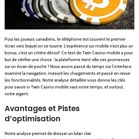
Pour les joueurs canadiens, le téléphone est souvent le premier
écran vers lequel on se tourne. L’expérience sur mobile n’est plus un
bonus, c’est un critère décisif. Ce test de Twin Casino mobile a pour
but de vérifier une chose : la plateforme tient-elle ses promesses
sur un écran de poche ? Nous avons passé du temps sur l’interface,
examiné la navigation, mesuré les chargements et passé en revue
les fonctionnalités. Notre analyse détaillée vous donne les clés
pour savoir si Twin Casino mobile vaut votre temps, et surtout,
votre argent.
Avantages et Pistes
d’optimisation
Notre analyse permet de dresser un bilan clair