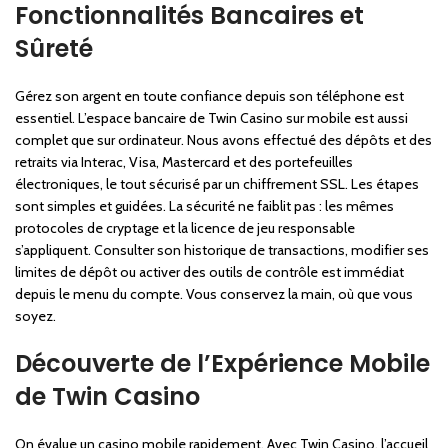
Fonctionnalités Bancaires et
Sûreté
Gérez son argent en toute confiance depuis son téléphone est
essentiel. L’espace bancaire de Twin Casino sur mobile est aussi
complet que sur ordinateur. Nous avons effectué des dépôts et des
retraits via Interac, Visa, Mastercard et des portefeuilles
électroniques, le tout sécurisé par un chiffrement SSL. Les étapes
sont simples et guidées. La sécurité ne faiblit pas : les mêmes
protocoles de cryptage et la licence de jeu responsable
s’appliquent. Consulter son historique de transactions, modifier ses
limites de dépôt ou activer des outils de contrôle est immédiat
depuis le menu du compte. Vous conservez la main, où que vous
soyez.
Découverte de l’Expérience Mobile
de Twin Casino
On évalue un casino mobile rapidement. Avec Twin Casino, l’accueil