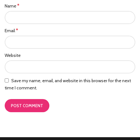
*
Name
*
Email
Website
Save my name, email, and website in this browser for the next
time I comment.