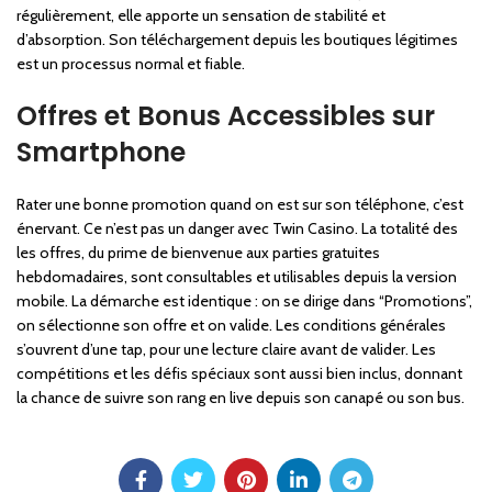
régulièrement, elle apporte un sensation de stabilité et
d’absorption. Son téléchargement depuis les boutiques légitimes
est un processus normal et fiable.
Offres et Bonus Accessibles sur
Smartphone
Rater une bonne promotion quand on est sur son téléphone, c’est
énervant. Ce n’est pas un danger avec Twin Casino. La totalité des
les offres, du prime de bienvenue aux parties gratuites
hebdomadaires, sont consultables et utilisables depuis la version
mobile. La démarche est identique : on se dirige dans “Promotions”,
on sélectionne son offre et on valide. Les conditions générales
s’ouvrent d’une tap, pour une lecture claire avant de valider. Les
compétitions et les défis spéciaux sont aussi bien inclus, donnant
la chance de suivre son rang en live depuis son canapé ou son bus.