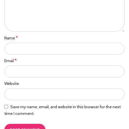
*
Name
*
Email
Website
Save my name, email, and website in this browser for the next
time I comment.