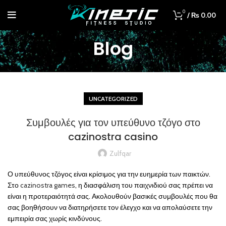
0
/
₨
0.00
Blog
UNCATEGORIZED
Συμβουλές για τον υπεύθυνο τζόγο στο
cazinostra casino
Zulfqar
Ο υπεύθυνος τζόγος είναι κρίσιμος για την ευημερία των παικτών.
Στο
cazinostra games
, η διασφάλιση του παιχνιδιού σας πρέπει να
είναι η προτεραιότητά σας. Ακολουθούν βασικές συμβουλές που θα
σας βοηθήσουν να διατηρήσετε τον έλεγχο και να απολαύσετε την
εμπειρία σας χωρίς κινδύνους.