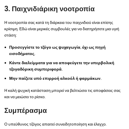
3. Παιχνιδιάρικη νοοτροπία
Η νοοτροπία σας κατά τη διάρκεια του παιχνιδιού είναι επίσης
κρίσιμη. Εδώ είναι μερικές συμβουλές για να διατηρήσετε μια υγιή
στάση:
Προσεγγίστε το τζόγο ως ψυχαγωγία, όχι ως πηγή
εισοδήματος.
Κάντε διαλείμματα για να αποφεύγετε την υπερβολική
τζογαδόρικη συμπεριφορά.
Μην παίζετε υπό επιρροή αλκοόλ ή φαρμάκων.
Η καλή ψυχική κατάσταση μπορεί να βελτιώσει τις αποφάσεις σας
και να μειώσει το ρίσκο.
Συμπέρασμα
Ο υπεύθυνος τζόγος απαιτεί συνειδητοποίηση και έλεγχο.