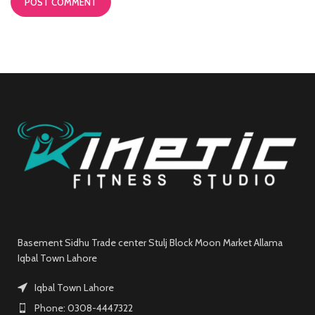
Basement Sidhu Trade center Stulj Block Moon Market Allama
Iqbal Town Lahore
Iqbal Town Lahore
Phone: 0308-4447322