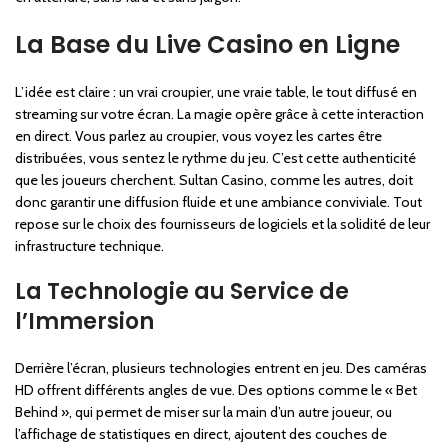
La Base du Live Casino en Ligne
L’idée est claire : un vrai croupier, une vraie table, le tout diffusé en
streaming sur votre écran. La magie opère grâce à cette interaction
en direct. Vous parlez au croupier, vous voyez les cartes être
distribuées, vous sentez le rythme du jeu. C’est cette authenticité
que les joueurs cherchent. Sultan Casino, comme les autres, doit
donc garantir une diffusion fluide et une ambiance conviviale. Tout
repose sur le choix des fournisseurs de logiciels et la solidité de leur
infrastructure technique.
La Technologie au Service de
l’Immersion
Derrière l’écran, plusieurs technologies entrent en jeu. Des caméras
HD offrent différents angles de vue. Des options comme le « Bet
Behind », qui permet de miser sur la main d’un autre joueur, ou
l’affichage de statistiques en direct, ajoutent des couches de