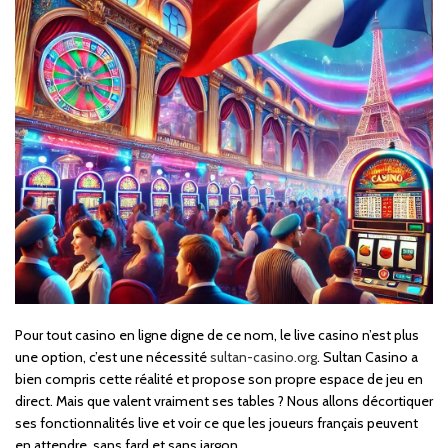
Pour tout casino en ligne digne de ce nom, le live casino n’est plus
une option, c’est une nécessité
sultan-casino.org
. Sultan Casino a
bien compris cette réalité et propose son propre espace de jeu en
direct. Mais que valent vraiment ses tables ? Nous allons décortiquer
ses fonctionnalités live et voir ce que les joueurs français peuvent
en attendre, sans fard et sans jargon.