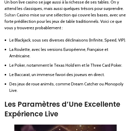
Un bon live casino se juge aussi à la richesse de ses tables. On y
attend les classiques, mais aussi quelques trésors pour surprendre.
Sultan
Casino mise sur une sélection qui couvre les bases, avec une
forte prédilection pour les jeux de table traditionnels. Voici ce que
vous y trouverez probablement :
Le Blackjack, sous ses diverses déclinaisons (Infinite, Speed, VIP).
La Roulette, avec les versions Européenne, Française et
Américaine.
Le Poker, notamment le Texas Hold’em et le Three Card Poker.
Le Baccarat, un immense favori des joueurs en direct.
Des jeux de roue animés, comme Dream Catcher ou Monopoly
Live.
Les Paramètres d’Une Excellente
Expérience Live