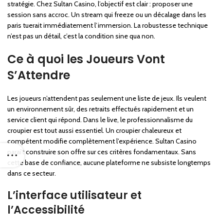
stratégie. Chez Sultan Casino, l’objectif est clair : proposer une
session sans accroc. Un stream qui freeze ou un décalage dans les
paris tuerait immédiatement l’immersion. La robustesse technique
n’est pas un détail, c’est la condition sine qua non.
Ce à quoi les Joueurs Vont
S’Attendre
Les joueurs n’attendent pas seulement une liste de jeux. Ils veulent
un environnement sûr, des retraits effectués rapidement et un
service client qui répond. Dans le live, le professionnalisme du
croupier est tout aussi essentiel. Un croupier chaleureux et
compétent modifie complètement l’expérience. Sultan Casino
paraît construire son offre sur ces critères fondamentaux. Sans
cette base de confiance, aucune plateforme ne subsiste longtemps
dans ce secteur.
L’interface utilisateur et
l’Accessibilité