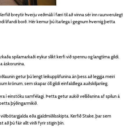
erfið breytir hverju veðmáli í færi til að vinna sér inn raunverulegt
andi lifandi borð. Hér kemur þú ítarlega í gegnum hvernig þetta
kaða spilamarkaði eykur slíkt kerfi við spennu og langtíma gildi.
ta áskorunina.
rðlaunin getur þú lengt leikupplifunina án þess að leggja meiri
kum krónum, sem skapar öll gildi einfaldlega auðskiljanleg.
era í einstöku samfélagi. Þetta getur aukið vellíðanina af spilun á
 þetta þýðingarmikið.
n viðbótargjalda eða gjaldmiðilsskipta. Kerfið Stake, þar sem
 þú fáir allt virði fyrir stigin þín.