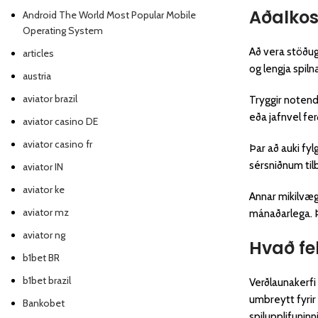
Aðalkos
Android The World Most Popular Mobile
Operating System
Að vera stöðug
articles
og lengja spil
austria
aviator brazil
Tryggir notend
eða jafnvel fer
aviator casino DE
aviator casino fr
Þar að auki fyl
sérsniðnum tilb
aviator IN
aviator ke
Annar mikilvæg
aviator mz
mánaðarlega. Þ
aviator ng
Hvað fel
b1bet BR
b1bet brazil
Verðlaunakerfi 
umbreytt fyrir 
Bankobet
spilupplifuninni