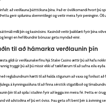
infalt: að verðlauna þátttökuna þína. Það er óviðkomandi hvort þú spi
. Þetta gerir spilunina skemmtilegri og veitir meira fyrir peninginn. Öl
ð sáttmáli milli þín og kasinósins. Kasinóið veitir þakklæti fyrir þína v
i og lengri en hefðbundnir bónusar geta myndað einir.
áðin til að hámarka verðlaunin þín
æsta gildi úr verðlaunakerfinu hjá Stake Casino ættir þú að hafa nokkra 
 Þannig tryggir þú að þú missir ekki af tækifærum til að safna eða eyð
eð reglubundnum hætti til að halda stigunum að vaxa og forðast að fal
ulega á kynningasíðuna til að finna sérstök stigatilboð og tímabundn
unin þín til að spila í staðinn fyrir að leggja inn meira fé. Þetta er örugg 
d við aðstoðina ef þú ert óviss. Þau geta oft bent þér á ávinning se