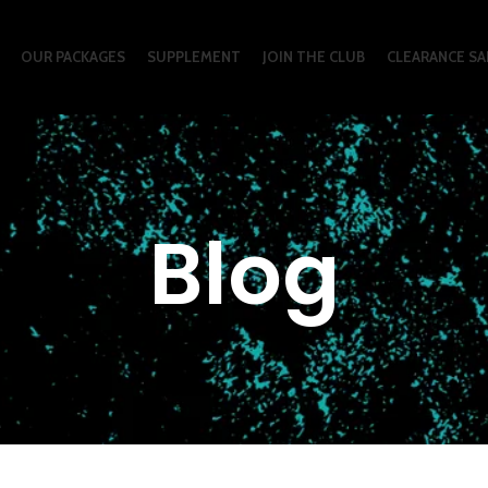
OUR PACKAGES
SUPPLEMENT
JOIN THE CLUB
CLEARANCE SA
Blog