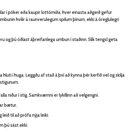
lar í póker eða kaupir lottómiða, hver einasta aðgerð gefur
l umbunin hvilir á raunverulegum spilum þínum, ekki á óreglulegri
iðveru og þú öðlast áþreifanlega umbun í staðinn. Slík tengsl geta
hluti í huga. Leggðu af stað á því að kynna þér kerfið vel og skilja
a stigunum.
la niður í stig. Samkvæmni er lykillinn að velgengni.
ar bætur.
leið til að prófa nýja leiki.
m þú sást ekki.