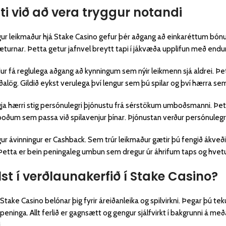
ti við að vera tryggur notandi
ur leikmaður hjá Stake Casino gefur þér aðgang að einkaréttum bónus
næturnar. Þetta getur jafnvel breytt tapi í jákvæða upplifun með endu
ur fá reglulega aðgang að kynningum sem nýir leikmenn sjá aldrei. Þett
ðalög. Gildið eykst verulega því lengur sem þú spilar og því hærra se
gja hærri stig persónulegri þjónustu frá sérstökum umboðsmanni. Þetta
oðum sem passa við spilavenjur þínar. Þjónustan verður persónulegri o
ur ávinningur er Cashback. Sem trúr leikmaður gætir þú fengið ákveði
etta er bein peningaleg umbun sem dregur úr áhrifum taps og hvetur t
st í verðlaunakerfið í Stake Casino?
Stake Casino belónar þig fyrir áreiðanleika og spilvirkni. Þegar þú te
peninga. Allt ferlið er gagnsætt og gengur sjálfvirkt í bakgrunni á meðan
.