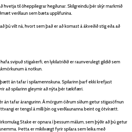
l að hvetja til óheppilegrar hegðunar. Skilgreindu þér skýr markmið
erðmæt verðlaun sem bæta upplifunina.
að þú vilt ná, hvort sem það er að komast á ákveðið stig eða að
hafa svipuð stigakerfi, en lykilatriðið er raunverulegt gildið sem
 takmörkunum á notkun.
tt án tafar í spilamennskuna. Spilarinn þarf ekki krefjast
rir að spilarinn gleymir að nýta þér tækifæri.
inn sér án tafar árangurinn. Á mörgum öðrum síðum getur stigasöfnun
ttvangi er tengsl á milli þín og verðlaunanna beint og ótvírætt.
yrirkomulag Stake er opnara í þessum málum, sem þýðir að þú getur
a snemma. Þetta er mikilvægt fyrir spilara sem leika með