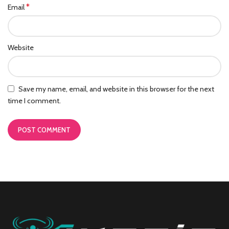
*
Email
Website
Save my name, email, and website in this browser for the next
time I comment.