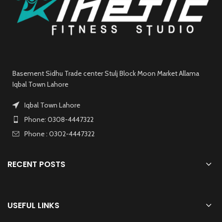
Basement Sidhu Trade center Stulj Block Moon Market Allama
Iqbal Town Lahore
Iqbal Town Lahore
Phone: 0308-4447322
Phone : 0302-4447322
RECENT POSTS
USEFUL LINKS