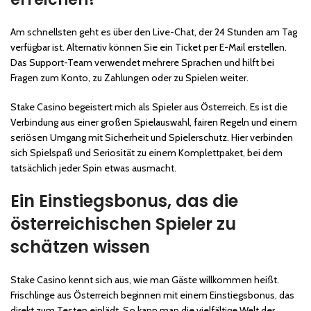
Am schnellsten geht es über den Live-Chat, der 24 Stunden am Tag
verfügbar ist. Alternativ können Sie ein Ticket per E-Mail erstellen.
Das Support-Team verwendet mehrere Sprachen und hilft bei
Fragen zum Konto, zu Zahlungen oder zu Spielen weiter.
Stake Casino begeistert mich als Spieler aus Österreich. Es ist die
Verbindung aus einer großen Spielauswahl, fairen Regeln und einem
seriösen Umgang mit Sicherheit und Spielerschutz. Hier verbinden
sich Spielspaß und Seriosität zu einem Komplettpaket, bei dem
tatsächlich jeder Spin etwas ausmacht.
Ein Einstiegsbonus, das die
österreichischen Spieler zu
schätzen wissen
Stake Casino kennt sich aus, wie man Gäste willkommen heißt.
Frischlinge aus Österreich beginnen mit einem Einstiegsbonus, das
direkt zum Testen einlädt. So kann man die vielfältige Welt der