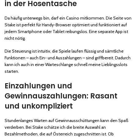
in der Hosentasche
Da häufig unterwegs bin, darf ein Casino mitkommen. Die Seite von
Stake ist perfekt für Handy-Browser optimiert und funktioniert auf
jedem Smartphone oder Tablet reibungslos. Eine separate App ist
nicht nötig.
Die Steuerung ist intuitiv, die Spiele laufen flüssig und sämtliche
Funktionen – auch Ein- und Auszahlungen – sind griffbereit. Dadurch
kann ich auch in einer Warteschlange schnell meine Lieblingsslots
starten.
Einzahlungen und
Gewinnauszahlungen: Rasant
und unkompliziert
Stundenlanges Warten auf Gewinnausschüttungen kann den Spaß
verderben. Bei Stake schätze ich die breite Auswahl an
Bezahlmethoden, die auf Österreich zugeschnitten ist. Ob