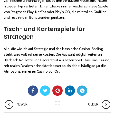
zahlreichen Gewinnwegen bis zu den vertrauten Fruchtautomaten
ist jeder Typ vertreten. Ich entdecke immer wieder auf neue Spiele
von Pragmatic Play, NetEnt oder Play’n GO, die mit tollen Grafiken
und fesselnden Bonusrunden punkten.
Tisch- und Kartenspiele für
Strategen
Alle, die wie ich auf Strategie und das klassische Casino-Feeling
steht, wird voll auf seine Kosten. Die Auswahlmöglichkeiten an
Blackjack, Roulette und Baccarat ist ausgezeichnet. Das Live-Casino
mit realen Dealern schneidet besser ab als dabei häufig sogar die
Atmosphäre in einer Casino vor Ort.
NEWER
OLDER