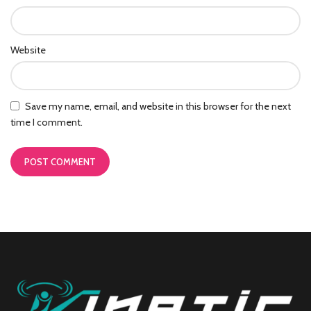
Website
Save my name, email, and website in this browser for the next
time I comment.