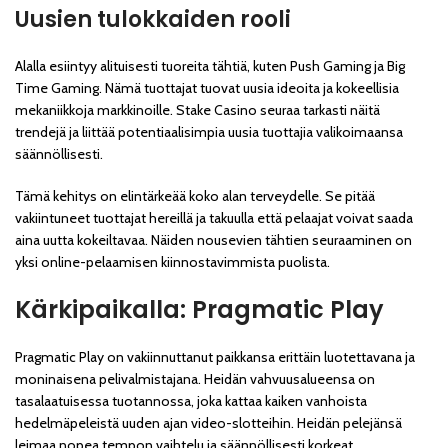
Uusien tulokkaiden rooli
Alalla esiintyy alituisesti tuoreita tähtiä, kuten Push Gaming ja Big
Time Gaming. Nämä tuottajat tuovat uusia ideoita ja kokeellisia
mekaniikkoja markkinoille. Stake Casino seuraa tarkasti näitä
trendejä ja liittää potentiaalisimpia uusia tuottajia valikoimaansa
säännöllisesti.
Tämä kehitys on elintärkeää koko alan terveydelle. Se pitää
vakiintuneet tuottajat hereillä ja takuulla että pelaajat voivat saada
aina uutta kokeiltavaa. Näiden nousevien tähtien seuraaminen on
yksi online-pelaamisen kiinnostavimmista puolista.
Kärkipaikalla: Pragmatic Play
Pragmatic Play on vakiinnuttanut paikkansa erittäin luotettavana ja
moninaisena pelivalmistajana. Heidän vahvuusalueensa on
tasalaatuisessa tuotannossa, joka kattaa kaiken vanhoista
hedelmäpeleistä uuden ajan video-slotteihin. Heidän pelejänsä
leimaa nopea tempon vaihtelu ja säännöllisesti korkeat