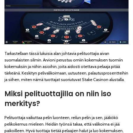
Tarkastellaan tässä lukuisia alan johtavia pelituottajia aivan
suomalaisten silmin. Arvioni perustuu omiin kokemuksen tuomiin
kokemuksiin ja niihin asioihin, joita aidosti otettava pelaaja pitää
tärkeänä. Keskityn pelivalikoimaan, uutuuteen, palautusprosentteihin
ja siihen, miten nämä tuottajat suoriutuvat Stake Casinon alustalla.
Miksi pelituottajilla on niin iso
merkitys?
Pelituottaja vaikuttaa pelin luonteen, reilun pelin ja sen, jääkökö
pelikokemus mieleen. Heidän työnsä takaa, että valikoima ei jää
paikoilleen. Hyvä tuottaja tietää pelaajien halut ja luo kokemuksen,