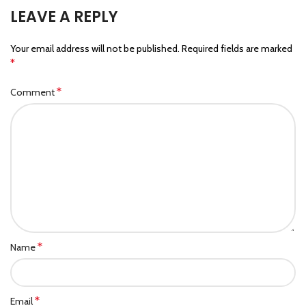
LEAVE A REPLY
Your email address will not be published.
Required fields are marked
*
*
Comment
*
Name
*
Email