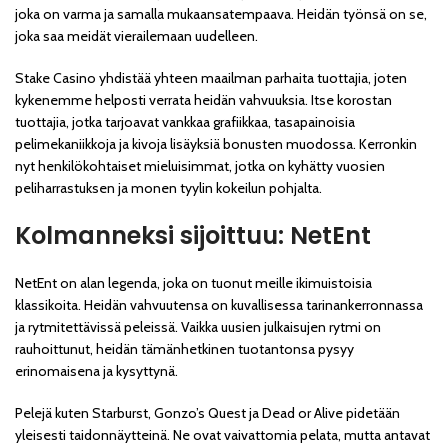
joka on varma ja samalla mukaansatempaava. Heidän työnsä on se,
joka saa meidät vierailemaan uudelleen.
Stake Casino yhdistää yhteen maailman parhaita tuottajia, joten
kykenemme helposti verrata heidän vahvuuksia. Itse korostan
tuottajia, jotka tarjoavat vankkaa grafiikkaa, tasapainoisia
pelimekaniikkoja ja kivoja lisäyksiä bonusten muodossa. Kerronkin
nyt henkilökohtaiset mieluisimmat, jotka on kyhätty vuosien
peliharrastuksen ja monen tyylin kokeilun pohjalta.
Kolmanneksi sijoittuu: NetEnt
NetEnt on alan legenda, joka on tuonut meille ikimuistoisia
klassikoita. Heidän vahvuutensa on kuvallisessa tarinankerronnassa
ja rytmitettävissä peleissä. Vaikka uusien julkaisujen rytmi on
rauhoittunut, heidän tämänhetkinen tuotantonsa pysyy
erinomaisena ja kysyttynä.
Pelejä kuten Starburst, Gonzo’s Quest ja Dead or Alive pidetään
yleisesti taidonnäytteinä. Ne ovat vaivattomia pelata, mutta antavat