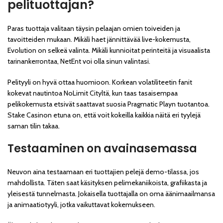
pelituottajan?
Paras tuottaja valitaan täysin pelaajan omien toiveiden ja
tavoitteiden mukaan. Mikäli haet jännittävää live-kokemusta,
Evolution on selkeä valinta. Mikäli kunnioitat perinteitä ja visuaalista
tarinankerrontaa, NetEnt voi olla sinun valintasi.
Pelityyli on hyvä ottaa huomioon. Korkean volatiliteetin fanit
kokevat nautintoa NoLimit Cityltä, kun taas tasaisempaa
pelikokemusta etsivät saattavat suosia Pragmatic Playn tuotantoa.
Stake Casinon etuna on, että voit kokeilla kaikkia näitä eri tyylejä
saman tilin takaa.
Testaaminen on avainasemassa
Neuvon aina testaamaan eri tuottajien pelejä demo-tilassa, jos
mahdollista. Täten saat käsityksen pelimekaniikoista, grafiikasta ja
yleisestä tunnelmasta. Jokaisella tuottajalla on oma äänimaailmansa
ja animaatiotyyli, jotka vaikuttavat kokemukseen.