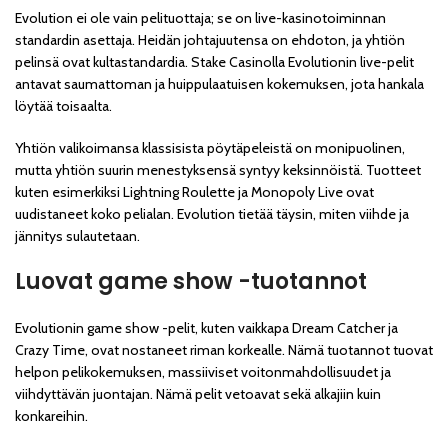
Evolution ei ole vain pelituottaja; se on live-kasinotoiminnan
standardin asettaja. Heidän johtajuutensa on ehdoton, ja yhtiön
pelinsä ovat kultastandardia. Stake Casinolla Evolutionin live-pelit
antavat saumattoman ja huippulaatuisen kokemuksen, jota hankala
löytää toisaalta.
Yhtiön valikoimansa klassisista pöytäpeleistä on monipuolinen,
mutta yhtiön suurin menestyksensä syntyy keksinnöistä. Tuotteet
kuten esimerkiksi Lightning Roulette ja Monopoly Live ovat
uudistaneet koko pelialan. Evolution tietää täysin, miten viihde ja
jännitys sulautetaan.
Luovat game show -tuotannot
Evolutionin game show -pelit, kuten vaikkapa Dream Catcher ja
Crazy Time, ovat nostaneet riman korkealle. Nämä tuotannot tuovat
helpon pelikokemuksen, massiiviset voitonmahdollisuudet ja
viihdyttävän juontajan. Nämä pelit vetoavat sekä alkajiin kuin
konkareihin.