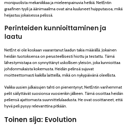
monipuolista mekaniikkaa ja mieleenpainuvia hetkiä. NetEntin
graafinen tyyli ja äänimaailma ovat aina kuuluneet huipputasoa, mikä
heijastuu jokaisessa pelissä.
Perinteiden kunnioittaminen ja
laatu
NetEnt ei ole koskaan vaarantanut laadun takia määrällä. Jokainen
heidän tuotoksensa on perusteellisesti hiottu ja testattu. Tämä
lähestymistapa on synnyttänyt uskollisen yleisön, joka kunnioittaa
johdonmukaista kokemusta. Heidän pelinsä sujuvat
moitteettomasti kaikilla laitteilla, mikä on nykypäivänä oleellista.
Vaikka uusien julkaisujen tahti on pienentynyt, NetEntin vanhemmat
pelit säilyttävät suosionsa vuosienkin jälkeen. Tämä osoittaa heidän
peliensä ajattomasta suunnittelulaadusta. He ovat osoittaneet, että
hyvä peli pysyy relevanttina pitkään.
Toinen sija: Evolution