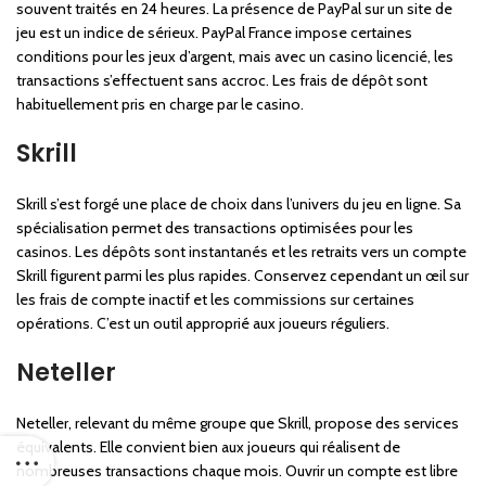
souvent traités en 24 heures. La présence de PayPal sur un site de
jeu est un indice de sérieux. PayPal France impose certaines
conditions pour les jeux d’argent, mais avec un casino licencié, les
transactions s’effectuent sans accroc. Les frais de dépôt sont
habituellement pris en charge par le casino.
Skrill
Skrill s’est forgé une place de choix dans l’univers du jeu en ligne. Sa
spécialisation permet des transactions optimisées pour les
casinos. Les dépôts sont instantanés et les retraits vers un compte
Skrill figurent parmi les plus rapides. Conservez cependant un œil sur
les frais de compte inactif et les commissions sur certaines
opérations. C’est un outil approprié aux joueurs réguliers.
Neteller
Neteller, relevant du même groupe que Skrill, propose des services
équivalents. Elle convient bien aux joueurs qui réalisent de
nombreuses transactions chaque mois. Ouvrir un compte est libre