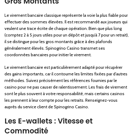
Gros Montants
Le virement bancaire classique représente la voie la plus fiable pour
effectuer des sommes élevées. Il est recommandé aux joueurs qui
veulent une trace écrite de chaque opération. Bien que plus long
(comptez 2 à 5 jours utiles pour un dépôt et jusqu’à 7 pour un retrait),
il se distingue pour les gros montants grâce à des plafonds
généralement élevés. Spinogrino Casino transmet ses
coordonnées bancaires pour initier le virement.
Le virement bancaire est particulièrement adapté pour récupérer
des gains importants, car il contourne les limites fixées par d’autres
méthodes. Suivez précisément les références fournies par le
casino pour ne pas causer de ralentissement. Les frais de virement
sont le plus souvent à votre responsabilité, mais certains casinos
les prennent à leur compte pour les retraits. Renseignez-vous
auprès du service client de Spinogrino Casino.
Les E-wallets : Vitesse et
Commodité