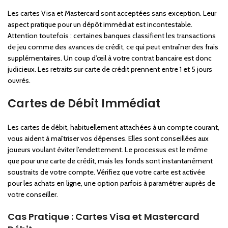
Les cartes Visa et Mastercard sont acceptées sans exception. Leur
aspect pratique pour un dépôt immédiat est incontestable.
Attention toutefois : certaines banques classifient les transactions
de jeu comme des avances de crédit, ce qui peut entraîner des frais
supplémentaires. Un coup d’œil à votre contrat bancaire est donc
judicieux. Les retraits sur carte de crédit prennent entre 1 et 5 jours
ouvrés.
Cartes de Débit Immédiat
Les cartes de débit, habituellement attachées à un compte courant,
vous aident à maîtriser vos dépenses. Elles sont conseillées aux
joueurs voulant éviter l’endettement. Le processus est le même
que pour une carte de crédit, mais les fonds sont instantanément
soustraits de votre compte. Vérifiez que votre carte est activée
pour les achats en ligne, une option parfois à paramétrer auprès de
votre conseiller.
Cas Pratique : Cartes Visa et Mastercard