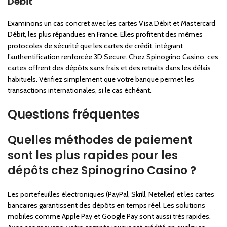
Débit
Examinons un cas concret avec les cartes Visa Débit et Mastercard
Débit, les plus répandues en France. Elles profitent des mêmes
protocoles de sécurité que les cartes de crédit, intégrant
l’authentification renforcée 3D Secure. Chez Spinogrino Casino, ces
cartes offrent des dépôts sans frais et des retraits dans les délais
habituels. Vérifiez simplement que votre banque permet les
transactions internationales, si le cas échéant.
Questions fréquentes
Quelles méthodes de paiement
sont les plus rapides pour les
dépôts chez Spinogrino Casino ?
Les portefeuilles électroniques (PayPal, Skrill, Neteller) et les cartes
bancaires garantissent des dépôts en temps réel. Les solutions
mobiles comme Apple Pay et Google Pay sont aussi très rapides.