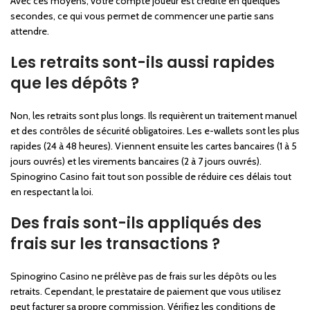
Avec ces moyens, votre compte joueur est crédité en quelques
secondes, ce qui vous permet de commencer une partie sans
attendre.
Les retraits sont-ils aussi rapides
que les dépôts ?
Non, les retraits sont plus longs. Ils requièrent un traitement manuel
et des contrôles de sécurité obligatoires. Les e-wallets sont les plus
rapides (24 à 48 heures). Viennent ensuite les cartes bancaires (1 à 5
jours ouvrés) et les virements bancaires (2 à 7 jours ouvrés).
Spinogrino Casino fait tout son possible de réduire ces délais tout
en respectant la loi.
Des frais sont-ils appliqués des
frais sur les transactions ?
Spinogrino Casino ne prélève pas de frais sur les dépôts ou les
retraits. Cependant, le prestataire de paiement que vous utilisez
peut facturer sa propre commission. Vérifiez les conditions de