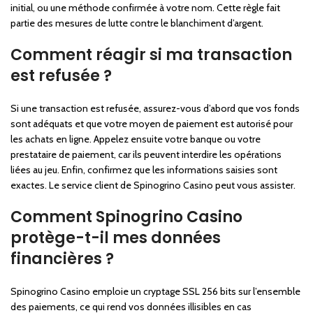
initial, ou une méthode confirmée à votre nom. Cette règle fait
partie des mesures de lutte contre le blanchiment d’argent.
Comment réagir si ma transaction
est refusée ?
Si une transaction est refusée, assurez-vous d’abord que vos fonds
sont adéquats et que votre moyen de paiement est autorisé pour
les achats en ligne. Appelez ensuite votre banque ou votre
prestataire de paiement, car ils peuvent interdire les opérations
liées au jeu. Enfin, confirmez que les informations saisies sont
exactes. Le service client de Spinogrino Casino peut vous assister.
Comment Spinogrino Casino
protège-t-il mes données
financières ?
Spinogrino Casino emploie un cryptage SSL 256 bits sur l’ensemble
des paiements, ce qui rend vos données illisibles en cas