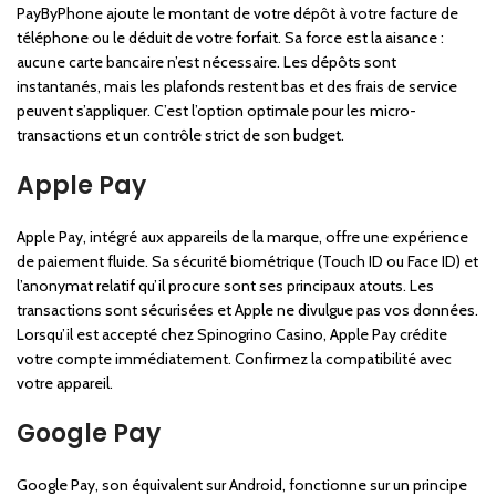
PayByPhone ajoute le montant de votre dépôt à votre facture de
téléphone ou le déduit de votre forfait. Sa force est la aisance :
aucune carte bancaire n’est nécessaire. Les dépôts sont
instantanés, mais les plafonds restent bas et des frais de service
peuvent s’appliquer. C’est l’option optimale pour les micro-
transactions et un contrôle strict de son budget.
Apple Pay
Apple Pay, intégré aux appareils de la marque, offre une expérience
de paiement fluide. Sa sécurité biométrique (Touch ID ou Face ID) et
l’anonymat relatif qu’il procure sont ses principaux atouts. Les
transactions sont sécurisées et Apple ne divulgue pas vos données.
Lorsqu’il est accepté chez Spinogrino Casino, Apple Pay crédite
votre compte immédiatement. Confirmez la compatibilité avec
votre appareil.
Google Pay
Google Pay, son équivalent sur Android, fonctionne sur un principe