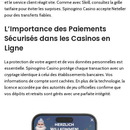
et le service client réagit vite. Comme avec Skrill, consultez la grille
tarifaire pour éviter les surprises. Spinogrino Casino accepte Neteller
pour des transferts fiables.
L’Importance des Paiements
Sécurisés dans les Casinos en
Ligne
La protection de votre argent et de vos données personnelles est
essentielle. Spinogrino Casino protège chaque transaction avec un
cryptage identique à celui des établissements bancaires. Vos
informations de compte sont cachées. En plus de la technologie, la
licence accordée par des autorités de jeu officielles confirme que
vos dépôts et retraits sont gérés avec une parfaite intégrité.