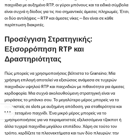
παιχνίδια με αυξημένο RTP, οι γύροι μπόνους και τα ειδικά σύμβολα
είναι συχνά η δίοδος για τις πιο σημαντικές άμεσες πληρωμές. Έτσι,
οι δύο αντιλήψεις – RTP και άμεσες νίκες – δεν είναι σε κάθε
περίπτωση διακριτές.
Προσέγγιση Στρατηγικής:
Εξισορρόπηση RTP και
Δραστηριότητας
Πώς μπορείς να χρησιμοποιήσεις βέλτιστα το Gransino; Μία
χρήσιμη επιλογή αποτελεί να εξισώσεις ανάμεσα σε τυχερών
παιχνιδιών υψηλού RTP και παιχνιδιών με πιθανότητα για άμεσες
κερδοφορία. Μια συχνά ακολουθούμενη στρατηγική είναι να
μοιράσεις το μπάνκο σου. Το μεγαλύτερο μέρος μπορείς να το
αγωνιστείς σε slots με αυξημένη απόδοση, για σταθερότητα και
παρατεταμένο παιχνίδι. Ένα μικρό μέρος μπορείς να το
χρησιμοποιήσεις για να πειραματιστείς εξελισσόμενα τζακποτ ή
άλλα τυχερά παιχνίδια μεγάλου επιπέδου. Χάρη σε τούτο τον
τρόπο, κερδίζετε τα πλεονεκτήματα και των δύο πλευρών: την