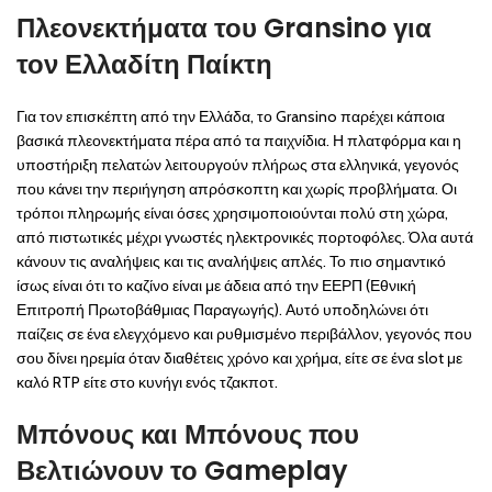
Πλεονεκτήματα του Gransino για
τον Ελλαδίτη Παίκτη
Για τον επισκέπτη από την Ελλάδα, το Gransino παρέχει κάποια
βασικά πλεονεκτήματα πέρα από τα παιχνίδια. Η πλατφόρμα και η
υποστήριξη πελατών λειτουργούν πλήρως στα ελληνικά, γεγονός
που κάνει την περιήγηση απρόσκοπτη και χωρίς προβλήματα. Οι
τρόποι πληρωμής είναι όσες χρησιμοποιούνται πολύ στη χώρα,
από πιστωτικές μέχρι γνωστές ηλεκτρονικές πορτοφόλες. Όλα αυτά
κάνουν τις αναλήψεις και τις αναλήψεις απλές. Το πιο σημαντικό
ίσως είναι ότι το καζίνο είναι με άδεια από την ΕΕΡΠ (Εθνική
Επιτροπή Πρωτοβάθμιας Παραγωγής). Αυτό υποδηλώνει ότι
παίζεις σε ένα ελεγχόμενο και ρυθμισμένο περιβάλλον, γεγονός που
σου δίνει ηρεμία όταν διαθέτεις χρόνο και χρήμα, είτε σε ένα slot με
καλό RTP είτε στο κυνήγι ενός τζακποτ.
Μπόνους και Μπόνους που
Βελτιώνουν το Gameplay