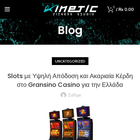
0
/
₨
0.00
Blog
UNCATEGORIZED
Slots με Υψηλή Απόδοση και Ακαριαία Κέρδη
στο Gransino Casino για την Ελλάδα
Zulfqar