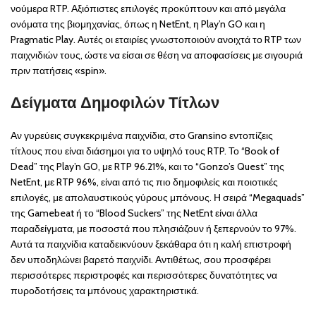
νούμερα RTP. Αξιόπιστες επιλογές προκύπτουν και από μεγάλα
ονόματα της βιομηχανίας, όπως η NetEnt, η Play’n GO και η
Pragmatic Play. Αυτές οι εταιρίες γνωστοποιούν ανοιχτά το RTP των
παιχνιδιών τους, ώστε να είσαι σε θέση να αποφασίσεις με σιγουριά
πριν πατήσεις «spin».
Δείγματα Δημοφιλών Τίτλων
Αν γυρεύεις συγκεκριμένα παιχνίδια, στο Gransino εντοπίζεις
τίτλους που είναι διάσημοι για το υψηλό τους RTP. Το “Book of
Dead” της Play’n GO, με RTP 96.21%, και το “Gonzo’s Quest” της
NetEnt, με RTP 96%, είναι από τις πιο δημοφιλείς και ποιοτικές
επιλογές, με απολαυστικούς γύρους μπόνους. Η σειρά “Megaquads”
της Gamebeat ή το “Blood Suckers” της NetEnt είναι άλλα
παραδείγματα, με ποσοστά που πλησιάζουν ή ξεπερνούν το 97%.
Αυτά τα παιχνίδια καταδεικνύουν ξεκάθαρα ότι η καλή επιστροφή
δεν υποδηλώνει βαρετό παιχνίδι. Αντιθέτως, σου προσφέρει
περισσότερες περιστροφές και περισσότερες δυνατότητες να
πυροδοτήσεις τα μπόνους χαρακτηριστικά.