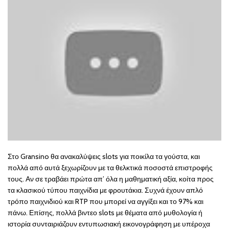
Στο Gransino θα ανακαλύψεις slots για ποικίλα τα γούστα, και
πολλά από αυτά ξεχωρίζουν με τα θελκτικά ποσοστά επιστροφής
τους. Αν σε τραβάει πρώτα απ’ όλα η μαθηματική αξία, κοίτα προς
τα κλασικού τύπου παιχνίδια με φρουτάκια. Συχνά έχουν απλό
τρόπο παιχνιδιού και RTP που μπορεί να αγγίξει και το 97% και
πάνω. Επίσης, πολλά βιντεο slots με θέματα από μυθολογία ή
ιστορία συνταιριάζουν εντυπωσιακή εικονογράφηση με υπέροχα