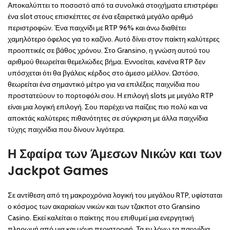
Αποκαλύπτει το ποσοστό από τα συνολικά στοιχήματα επιστρέφει
ένα slot στους επισκέπτες σε ένα εξαιρετικά μεγάλο αριθμό
περιστροφών. Ένα παιχνίδι με RTP 96% και άνω διαθέτει
χαμηλότερο όφελος για το καζίνο. Αυτό δίνει στον παίκτη καλύτερες
προοπτικές σε βάθος χρόνου. Στο Gransino, η γνώση αυτού του
αριθμού θεωρείται θεμελιώδες βήμα. Εννοείται, κανένα RTP δεν
υπόσχεται ότι θα βγάλεις κέρδος στο άμεσο μέλλον. Ωστόσο,
θεωρείται ένα σημαντικό μέτρο για να επιλέξεις παιχνίδια που
προστατεύουν το πορτοφόλι σου. Η επιλογή slots με μεγάλο RTP
είναι μια λογική επιλογή. Σου παρέχει να παίζεις πιο πολύ και να
αποκτάς καλύτερες πιθανότητες σε σύγκριση με άλλα παιχνίδια
τύχης παιχνίδια που δίνουν λιγότερα.
Η Σφαίρα των Άμεσων Νικών και των
Jackpot Games
Σε αντίθεση από τη μακροχρόνια λογική του μεγάλου RTP, υφίσταται
ο κόσμος των ακαριαίων νικών και των τζακποτ στο Gransino
Casino. Εκεί καλείται ο παίκτης που επιθυμεί μια ενεργητική
πληρωμή από μια και μόνη περιστροφή. Τα εν λόγω τα παιχνίδια