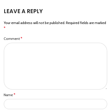
LEAVE A REPLY
Your email address will not be published.
Required fields are marked
*
*
Comment
*
Name