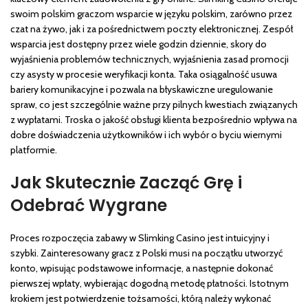
swoim polskim graczom wsparcie w języku polskim, zarówno przez
czat na żywo, jak i za pośrednictwem poczty elektronicznej. Zespół
wsparcia jest dostępny przez wiele godzin dziennie, skory do
wyjaśnienia problemów technicznych, wyjaśnienia zasad promocji
czy asysty w procesie weryfikacji konta. Taka osiągalność usuwa
bariery komunikacyjne i pozwala na błyskawiczne uregulowanie
spraw, co jest szczególnie ważne przy pilnych kwestiach związanych
z wypłatami. Troska o jakość obsługi klienta bezpośrednio wpływa na
dobre doświadczenia użytkowników i ich wybór o byciu wiernymi
platformie.
Jak Skutecznie Zacząć Grę i
Odebrać Wygrane
Proces rozpoczęcia zabawy w Slimking Casino jest intuicyjny i
szybki. Zainteresowany gracz z Polski musi na początku utworzyć
konto, wpisując podstawowe informacje, a następnie dokonać
pierwszej wpłaty, wybierając dogodną metodę płatności. Istotnym
krokiem jest potwierdzenie tożsamości, którą należy wykonać