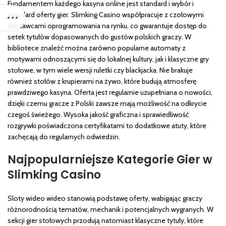
Fundamentem każdego kasyna online jest standard i wybór i
standard oferty gier. Slimking Casino współpracuje z czołowymi
dostawcami oprogramowania na rynku, co gwarantuje dostęp do
setek tytułów dopasowanych do gustów polskich graczy. W
bibliotece znaleźć można zarówno popularne automaty z
motywami odnoszącymi się do lokalnej kultury, jak i klasyczne gry
stołowe, w tym wiele wersji ruletki czy blackjacka. Nie brakuje
również stołów z krupierami na żywo, które budują atmosferę
prawdziwego kasyna. Oferta jest regularnie uzupełniana o nowości,
dzięki czemu gracze z Polski zawsze mają możliwość na odkrycie
czegoś świeżego. Wysoka jakość graficzna i sprawiedliwość
rozgrywki poświadczona certyfikatami to dodatkowe atuty, które
zachęcają do regularnych odwiedzin.
Najpopularniejsze Kategorie Gier w
Slimking Casino
Sloty wideo wideo stanowią podstawę oferty, wabigając graczy
różnorodnością tematów, mechanik i potencjalnych wygranych. W
sekcji gier stołowych przodują natomiast klasyczne tytuły, które