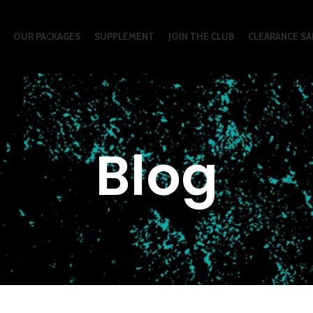
OUR PACKAGES
SUPPLEMENT
JOIN THE CLUB
CLEARANCE SA
Blog