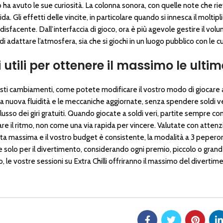
o ha avuto le sue curiosità. La colonna sonora, con quelle note che r
da. Gli effetti delle vincite, in particolare quando si innesca il molti
disfacente. Dall’interfaccia di gioco, ora è più agevole gestire il vol
 adattare l’atmosfera, sia che si giochi in un luogo pubblico con le cuff
 utili per ottenere il massimo le ulti
esti cambiamenti, come potete modificare il vostro modo di giocare a 
a nuova fluidità e le meccaniche aggiornate, senza spendere soldi v
flusso dei giri gratuiti. Quando giocate a soldi veri, partite sempre
re il ritmo, non come una via rapida per vincere. Valutate con attenz
ita massima e il vostro budget è consistente, la modalità a 3 peperon
e solo per il divertimento, considerando ogni premio, piccolo o gran
, le vostre sessioni su Extra Chilli offriranno il massimo del divertim