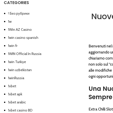
CATEGORIES
Nuove
! Без рубрики
1w
1Win AZ Casino
1win casino spanish
1win fr
Benvenuti nel 
aggiornando uno
1WIN Official In Russia
chiariamo come 
1win Turkiye
non solo sul “c
1win uzbekistan
alle modifiche
ogni opportuni
1winRussia
1xbet
Una Nuov
1xbet apk
Sempre 
1xbet arabic
Extra Chilli Sl
1xbet casino BD