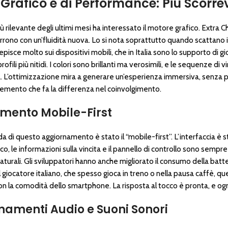
Grafico e di Performance: Più Scorr
ù rilevante degli ultimi mesi ha interessato il motore grafico. Extra C
rono con un’fluidità nuova. Lo si nota soprattutto quando scattano i g
episce molto sui dispositivi mobili, che in Italia sono lo supporto di g
profili più nitidi. I colori sono brillanti ma verosimili, e le sequenz
. L’ottimizzazione mira a generare un’esperienza immersiva, senza pa
lemento che fa la differenza nel coinvolgimento.
amento Mobile-First
da di questo aggiornamento è stato il “mobile-first”. L’interfaccia è
ioco, le informazioni sulla vincita e il pannello di controllo sono sem
aturali. Gli sviluppatori hanno anche migliorato il consumo della bat
l giocatore italiano, che spesso gioca in treno o nella pausa caffè, qu
n la comodità dello smartphone. La risposta al tocco è pronta, e ogn
namenti Audio e Suoni Sonori