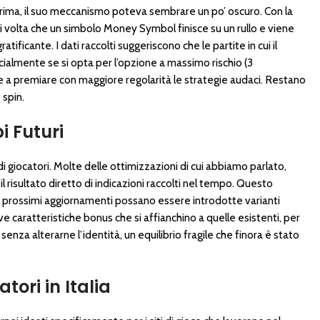
te. Prima, il suo meccanismo poteva sembrare un po’ oscuro. Con la
i volta che un simbolo Money Symbol finisce su un rullo e viene
ificante. I dati raccolti suggeriscono che le partite in cui il
pecialmente se si opta per l’opzione a massimo rischio (3
de a premiare con maggiore regolarità le strategie audaci. Restano
 spin.
i Futuri
 giocatori. Molte delle ottimizzazioni di cui abbiamo parlato,
l risultato diretto di indicazioni raccolti nel tempo. Questo
 nei prossimi aggiornamenti possano essere introdotte varianti
ve caratteristiche bonus che si affianchino a quelle esistenti, per
senza alterarne l’identità, un equilibrio fragile che finora è stato
tori in Italia