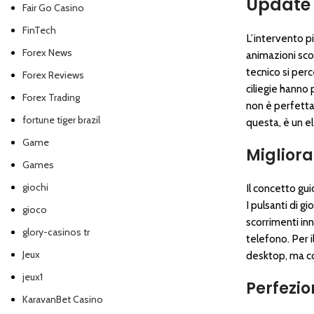
Update 
Fair Go Casino
FinTech
L’intervento pi
Forex News
animazioni scor
tecnico si perc
Forex Reviews
ciliegie hanno 
Forex Trading
non è perfetta
fortune tiger brazil
questa, è un e
Game
Miglior
Games
giochi
Il concetto gui
I pulsanti di g
gioco
scorrimenti inn
glory-casinos tr
telefono. Per i
Jeux
desktop, ma co
jeux1
Perfezio
KaravanBet Casino