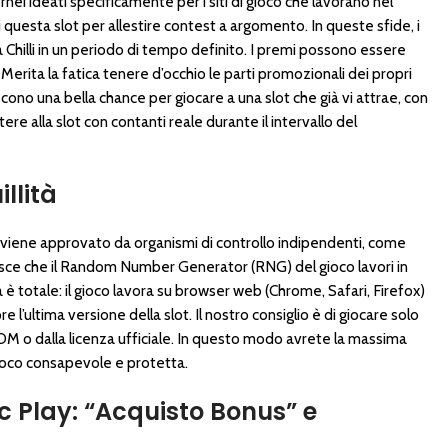
ornei ideati specificamente per i siti di gioco che lavorano nel
 questa slot per allestire contest a argomento. In queste sfide, i
ra Chilli in un periodo di tempo definito. I premi possono essere
erita la fatica tenere d’occhio le parti promozionali dei propri
no una bella chance per giocare a una slot che già vi attrae, con
re alla slot con contanti reale durante il intervallo del
llità
 e viene approvato da organismi di controllo indipendenti, come
isce che il Random Number Generator (RNG) del gioco lavori in
 è totale: il gioco lavora su browser web (Chrome, Safari, Firefox)
l’ultima versione della slot. Il nostro consiglio è di giocare solo
DM o dalla licenza ufficiale. In questo modo avrete la massima
 gioco consapevole e protetta.
c Play: “Acquisto Bonus” e