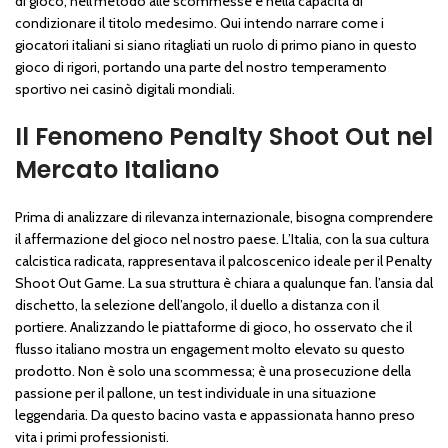
di gioco, nell’metodo alle scommesse e nella capacità di
condizionare il titolo medesimo. Qui intendo narrare come i
giocatori italiani si siano ritagliati un ruolo di primo piano in questo
gioco di rigori, portando una parte del nostro temperamento
sportivo nei casinò digitali mondiali.
Il Fenomeno Penalty Shoot Out nel
Mercato Italiano
Prima di analizzare di rilevanza internazionale, bisogna comprendere
il affermazione del gioco nel nostro paese. L’Italia, con la sua cultura
calcistica radicata, rappresentava il palcoscenico ideale per il Penalty
Shoot Out Game. La sua struttura è chiara a qualunque fan. l’ansia dal
dischetto, la selezione dell’angolo, il duello a distanza con il
portiere. Analizzando le piattaforme di gioco, ho osservato che il
flusso italiano mostra un engagement molto elevato su questo
prodotto. Non è solo una scommessa; è una prosecuzione della
passione per il pallone, un test individuale in una situazione
leggendaria. Da questo bacino vasta e appassionata hanno preso
vita i primi professionisti.