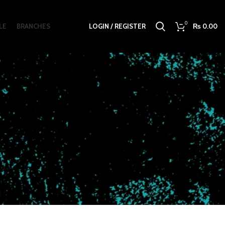
0
LE
BRANCHES
LOGIN / REGISTER
₨
0.00