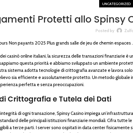
UNCATEGORIZED
amenti Protetti allo Spinsy Ca
Posted by
Zulf
i casinò online italiani, la sicurezza delle transazioni finanziarie è
sappiamo questa priorità e abbiamo sviluppato un ambiente protet
ostra sistema adotta tecnologie di crittografia avanzate e lavora sol
elievo sia efficiente e assolutamente protetto. Un metodo globale in
esperienza perfetta e senza preoccupazioni.
di Crittografia e Tutela dei Dati
integrità di ogni transazione, Spinsy Casino impiega un’infrastruttura t
standard delle principali istituzioni finanziarie mondiali. Cifra tutte l
gibili a terze parti. I server sono ospitati in data center fisicamente s