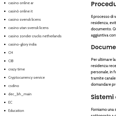
Procedur
casino online ar
casinò online it
Il processo di 
casino svensk licens
residenza, evit
casino utan svensk licens
documento. Que
aggiuntiva cont
casino zonder crucks netherlands
casino-glory india
Documen
CH
Per ultimare la
CIB
residenza recen
crazy time
personale, in 
Cryptocurrency service
tramite canale 
domandare pre
csdino
dec_bh_main
Sistemi
EC
Forniamo una sc
Education
sottoposto a du