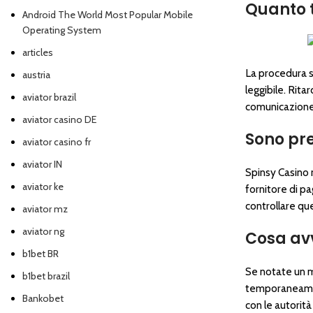
Quanto t
Android The World Most Popular Mobile
Operating System
articles
La procedura s
austria
leggibile. Rita
aviator brazil
comunicazione e
aviator casino DE
Sono pre
aviator casino fr
aviator IN
Spinsy Casino 
aviator ke
fornitore di pa
controllare que
aviator mz
aviator ng
Cosa avv
b1bet BR
Se notate un mo
b1bet brazil
temporaneament
Bankobet
con le autorità 