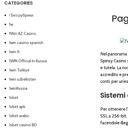
CATEGORIES
Pag
! Без рубрики
1w
1Win AZ Casino
1win casino spanish
1win fr
Nel panorama de
Spinsy Casino 
1WIN Official In Russia
e tutela. La n
1win Turkiye
accredito e pr
1win uzbekistan
conti, per un’
1winRussia
Sistemi 
1xbet
1xbet apk
Per ottenere l’
1xbet arabic
SSL a 256-bit, 
facendole illeg
1xbet casino BD