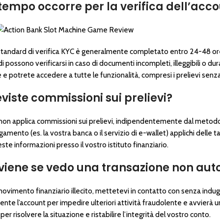
empo occorre per la verifica dell’acc
tandard di verifica KYC è generalmente completato entro 24-48 ore a
rdi possono verificarsi in caso di documenti incompleti, illeggibili 
 potrete accedere a tutte le funzionalità, compresi i prelievi senza 
viste commissioni sui prelievi?
non applica commissioni sui prelievi, indipendentemente dal metodo 
gamento (es. la vostra banca o il servizio di e-wallet) applichi delle ta
ste informazioni presso il vostro istituto finanziario.
iene se vedo una transazione non auto
vimento finanziario illecito, mettetevi in contatto con senza indugio
e l’account per impedire ulteriori attività fraudolente e avvierà u
per risolvere la situazione e ristabilire l’integrità del vostro conto.