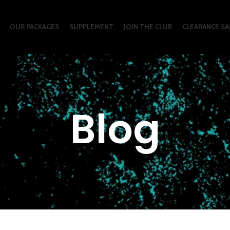
OUR PACKAGES
SUPPLEMENT
JOIN THE CLUB
CLEARANCE SA
Blog