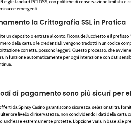
PR e gli standard PCI DSS, con politiche di conservazione limitata e 
 minacce emergenti.
onamento la Crittografia SSL in Pratica
 un deposito o entrate al conto, l’icona del lucchetto e il prefisso “ht
umero della carta o le credenziali, vengono tradotti in un codice comp
crittazione corretta, possono leggerli. Questo processo, che avviene 
ntra in funzione automaticamente per ogni interazione con dati sensibi
tinua.
di di pagamento sono più sicuri per ef
offerti da Spinsy Casino garantiscono sicurezza, selezionati tra fornito
lteriore livello di riservatezza, non condividendo i dati della carta
 anch’esse estremamente protette. L’opzione varia in base alle prefer