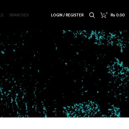
0
LE
BRANCHES
LOGIN / REGISTER
₨
0.00