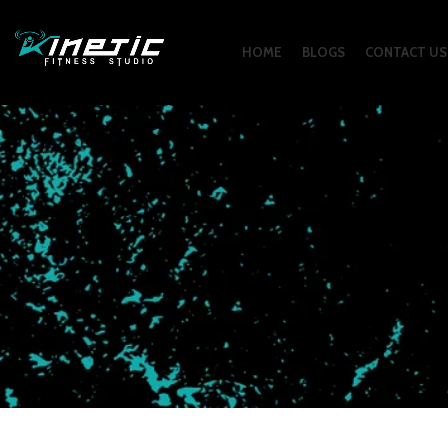
HOME
BLOGS
CONTACT US