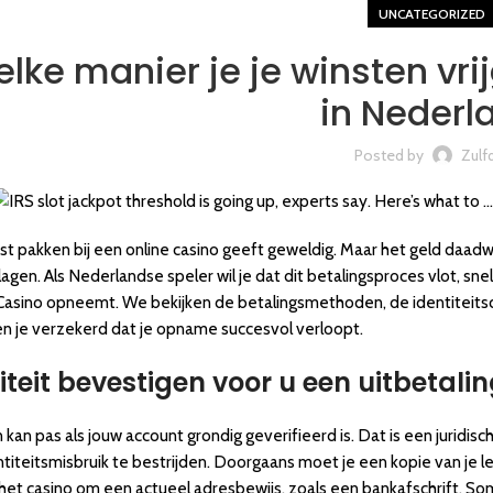
UNCATEGORIZED
lke manier je je winsten vri
in Nederl
Posted by
Zulf
t pakken bij een online casino geeft geweldig. Maar het geld daadwer
en. Als Nederlandse speler wil je dat dit betalingsproces vlot, snel 
Casino opneemt. We bekijken de betalingsmethoden, de identiteitsc
n je verzekerd dat je opname succesvol verloopt.
titeit bevestigen voor u een uitbetal
an pas als jouw account grondig geverifieerd is. Dat is een juridisch
titeitsmisbruik te bestrijden. Doorgaans moet je een kopie van je le
et casino om een actueel adresbewijs, zoals een bankafschrift. Soms