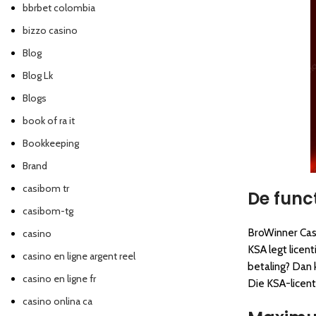
bbrbet colombia
bizzo casino
Blog
Blog Lk
Blogs
book of ra it
Bookkeeping
Brand
casibom tr
De func
casibom-tg
BroWinner Casi
casino
KSA legt licen
casino en ligne argent reel
betaling? Dan 
casino en ligne fr
Die KSA-licent
casino onlina ca