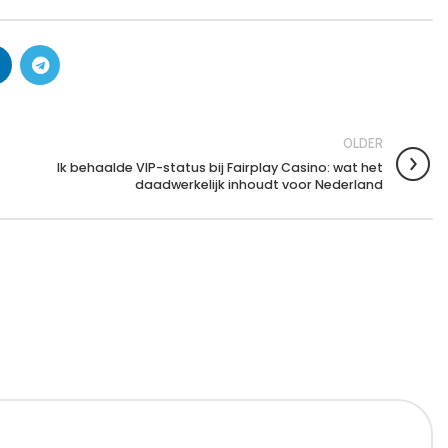
OLDER
Ik behaalde VIP-status bij Fairplay Casino: wat het
daadwerkelijk inhoudt voor Nederland