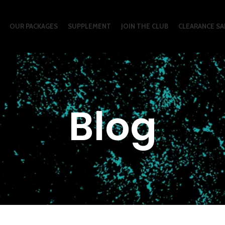
OUR PACKAGES
SUPPLEMENT
JOIN THE CLUB
CLEARANCE SA
Blog