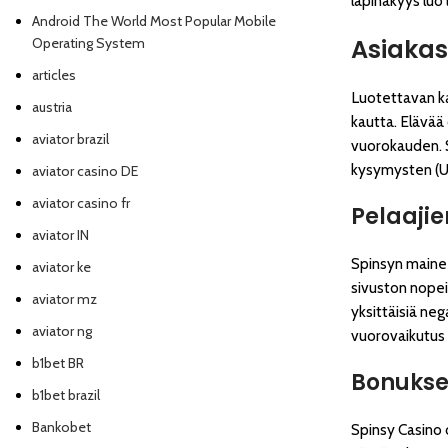
läpinäkyys luo
Android The World Most Popular Mobile
Asiakas
Operating System
articles
Luotettavan ka
austria
kautta. Elävää
aviator brazil
vuorokauden. S
kysymysten (UK
aviator casino DE
aviator casino fr
Pelaajie
aviator IN
Spinsyn maine 
aviator ke
sivuston nopei
aviator mz
yksittäisiä ne
aviator ng
vuorovaikutus 
b1bet BR
Bonukse
b1bet brazil
Bankobet
Spinsy Casino 