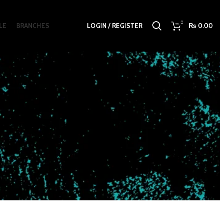
0
LE
BRANCHES
LOGIN / REGISTER
₨
0.00