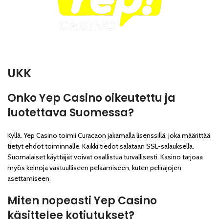
UKK
Onko Yep Casino oikeutettu ja
luotettava Suomessa?
Kyllä. Yep Casino toimii Curacaon jakamalla lisenssillä, joka määrittää
tietyt ehdot toiminnalle. Kaikki tiedot salataan SSL-salauksella.
Suomalaiset käyttäjät voivat osallistua turvallisesti. Kasino tarjoaa
myös keinoja vastuulliseen pelaamiseen, kuten pelirajojen
asettamiseen.
Miten nopeasti Yep Casino
käsittelee kotiutukset?