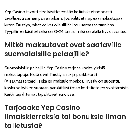
Yep Casino tavoittelee käsittelemään kotiutukset nopeasti,
tavallisesti saman päivän aikana. Jos valitset nopeaa maksutapaa
kuten Trustlya, rahat voivat olla tililläsi muutamassa tunnissa.
Tyypillinen käsittelyaika on 0-24 tuntia, mikä on alalla hyvä suoritus.
Mitkä maksutavat ovat saatavilla
suomalaisille pelaajille?
Suomalaisille pelaajille Yep Casino tarjoaa useita yleisiä
maksutapoja. Näitä ovat Trustly, siru- ja pankkikortit
(Visa/Mastercard), sekä eri maksulompakot. Trustly on suosittu,
koska se kytkee suoraan pankkitiliisi ilman korttitietojen syöttämistä.
Kaikki tapahtumat tapahtuvat euroissa.
Tarjoaako Yep Casino
ilmaiskierroksia tai bonuksia ilman
talletusta?