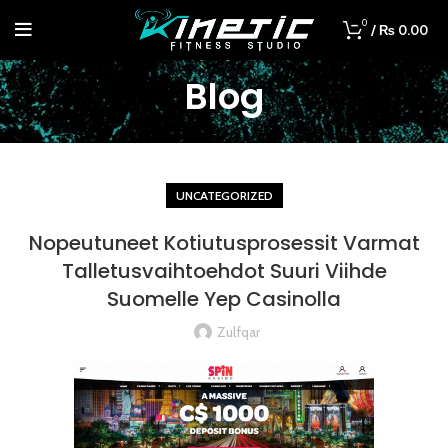
0
/
₨
0.00
Blog
UNCATEGORIZED
Nopeutuneet Kotiutusprosessit Varmat
Talletusvaihtoehdot Suuri Viihde
Suomelle Yep Casinolla
Zulfqar