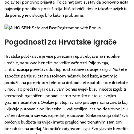
odjavite i ponovno prijavite. To će natjerati sustav da ponovno učita
najnovije podatke s poslužitelja. Naš tehnički tim je također uvijek tu
da pomogne u slučaju bilo kakvih problema.
Pogodnosti za Hrvatske Igrače
Hrvatska publika sve je više povezana i upotrebljava na mobilne
uređaje, pa su ove benefiti od velike važnosti. Prije svega,
sinkronizacija povećava dostupnost zabave i opcije za igru. Možete
započeti partiju ruleta na stolnom računalu kod kuće, a zatim je
produžiti na pametnom telefonu dok putujete autobusom ili čekate
u redu. To predstavlja i da su vam bonus uvijek blizu; nećete izgubiti
vremenski ograničenu ponudu samo zato što niste za svojim
glavnim računalom. Ovakav pristup izvrsno pristaje načinu života koji
uključuje putovanja po Hrvatskoj – vaš omiljeni casino doslovno je u
vašem džepu, a sav vaš napredak je sačuvan. Sinkronizacija olakšava i
praćenje budžeta jer uvijek imate pregled nad trenutnim stanjem,
bez obzira na uređaj, što potiče odgovornu igru. Evo glavnih benefita