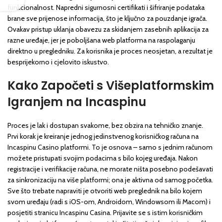
funkcionalnost. Napredni sigurnosni certifikati i šifriranje podataka
brane sve prijenose informacija, što je ključno za pouzdanje igrača.
Ovakav pristup uklanja obavezu za skidanjem zasebnih aplikacija za
razne uređaje, jer je poboljšana web platforma na raspolaganju
direktno u pregledniku. Za korisnika je proces neosjetan, a rezultat je
besprijekorno i cjelovito iskustvo.
Kako Započeti s Višeplatformskim
Igranjem na Incaspinu
Proces je lak i dostupan svakome, bez obzira na tehničko znanje.
Prvi korak je kreiranje jednog jedinstvenog korisničkog računa na
Incaspinu Casino platformi. To je osnova – samo s jednim računom
možete pristupati svojim podacima s bilo kojeg uređaja. Nakon
registracije i verifikacije računa, ne morate ništa posebno podešavati
za sinkronizaciju na više platformi; ona je aktivna od samog početka.
Sve što trebate napraviti je otvoriti web preglednik na bilo kojem
svom uređaju (radi s iOS-om, Androidom, Windowsom ili Macom) i
posjetiti stranicu Incaspinu Casina. Prijavite se s istim korisničkim