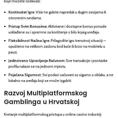
koje možete očekivati:
Kontinuitet Igre:
Više ne gubite napredak u dugim sesijama ili
otvorenim rundama.
Pristup Svim Bonusima:
Aktivirane i dostupne bonus ponude
usklađene su i spremne za korištenje s bilo kojeg uređaja.
Fleksibilnost Načina Igre:
Prilagodite igru trenutnoj situaciji –
opušteno na velikom zaslonu kod kuće ili brzo na mobitelu u
pauzi.
Jedinstveno Upravljanje Računom:
Sve transakcije i postavke
profila nalaze se na jednom mjestu.
Pojačana Sigurnost:
Svi podaci sačuvani su sigurno u oblaku, a ne
lokalno na uređaju koji se može izgubiti.
Razvoj Multiplatformskog
Gamblinga u Hrvatskoj
Kretanje multiplatformskog pristupa u online casino industriji