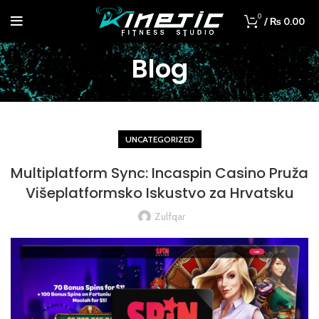
0
/
₨
0.00
Blog
UNCATEGORIZED
Multiplatform Sync: Incaspin Casino Pruža
Višeplatformsko Iskustvo za Hrvatsku
Zulfqar