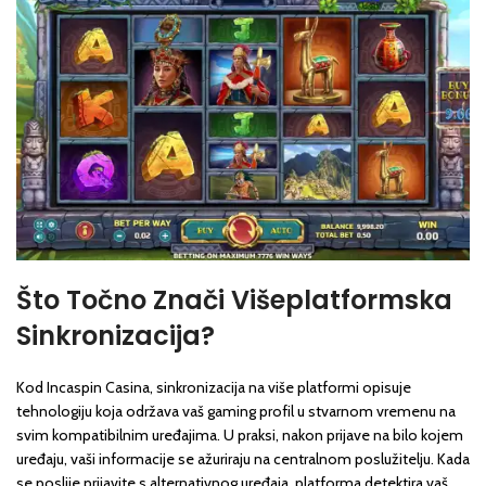
Što Točno Znači Višeplatformska
Sinkronizacija?
Kod Incaspin Casina, sinkronizacija na više platformi opisuje
tehnologiju koja održava vaš gaming profil u stvarnom vremenu na
svim kompatibilnim uređajima. U praksi, nakon prijave na bilo kojem
uređaju, vaši informacije se ažuriraju na centralnom poslužitelju. Kada
se poslije prijavite s alternativnog uređaja, platforma detektira vaš