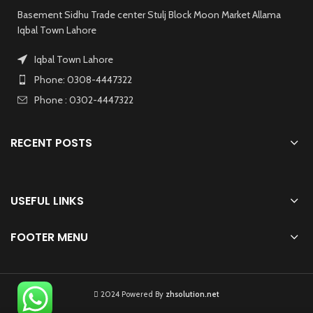
Basement Sidhu Trade center Stulj Block Moon Market Allama
Iqbal Town Lahore
Iqbal Town Lahore
Phone: 0308-4447322
Phone : 0302-4447322
RECENT POSTS
USEFUL LINKS
FOOTER MENU
2024 Powered By
zhsolution.net