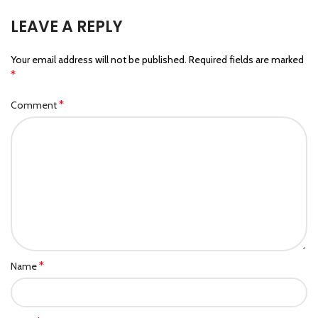
LEAVE A REPLY
Your email address will not be published.
Required fields are marked
*
*
Comment
*
Name