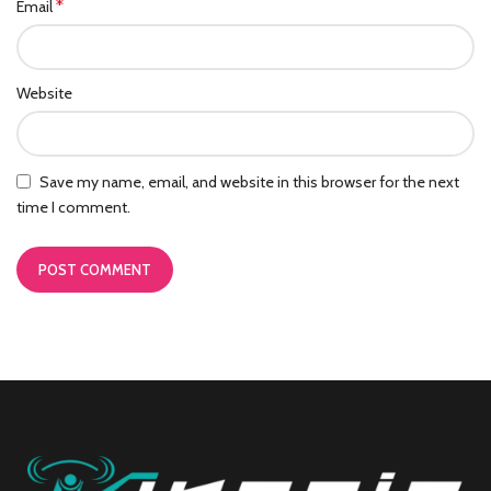
*
Email
Website
Save my name, email, and website in this browser for the next
time I comment.