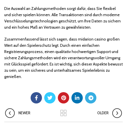
Die Auswahl an Zahlungsmethoden sorgt dafür, dass Sie flexibel
und sicher spielen können. Alle Transaktionen sind durch moderne
Verschlüsselungstechnologien geschützt, um Ihre Daten zu sichern
und ein hohes Maß an Vertrauen zu gewährleisten.
Zusammenfassend lässt sich sagen, dass midarion casino großen
Wert auf den Spielerschutz legt. Durch einen einfachen
Registrierungsprozess, einen qualitativ hochwertigen Support und
sichere Zahlungsmethoden wird ein verantwortungsvoller Umgang
mit Glücksspiel gefördert. Es ist wichtig, sich dieser Aspekte bewusst
zu sein, um ein sicheres und unterhaltsames Spielerlebnis zu
genießen.
NEWER
OLDER