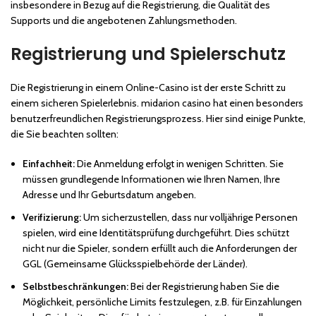
insbesondere in Bezug auf die Registrierung, die Qualität des
Supports und die angebotenen Zahlungsmethoden.
Registrierung und Spielerschutz
Die Registrierung in einem Online-Casino ist der erste Schritt zu
einem sicheren Spielerlebnis. midarion casino hat einen besonders
benutzerfreundlichen Registrierungsprozess. Hier sind einige Punkte,
die Sie beachten sollten:
Einfachheit:
Die Anmeldung erfolgt in wenigen Schritten. Sie
müssen grundlegende Informationen wie Ihren Namen, Ihre
Adresse und Ihr Geburtsdatum angeben.
Verifizierung:
Um sicherzustellen, dass nur volljährige Personen
spielen, wird eine Identitätsprüfung durchgeführt. Dies schützt
nicht nur die Spieler, sondern erfüllt auch die Anforderungen der
GGL (Gemeinsame Glücksspielbehörde der Länder).
Selbstbeschränkungen:
Bei der Registrierung haben Sie die
Möglichkeit, persönliche Limits festzulegen, z.B. für Einzahlungen