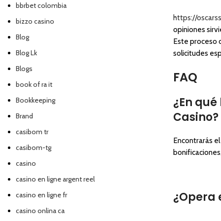
bbrbet colombia
https://oscars
bizzo casino
opiniones sirv
Blog
Este proceso d
Blog Lk
solicitudes es
Blogs
FAQ
book of ra it
¿En qué
Bookkeeping
Casino?
Brand
casibom tr
Encontrarás el 
casibom-tg
bonificaciones
casino
casino en ligne argent reel
¿Opera e
casino en ligne fr
casino onlina ca