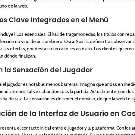
uno de la web.
os Clave Integrados en el Menú
cluye? Los esenciales. El hall de tragamonedas, los títulos con repar
lección no vino de un sombrero. OscarSpin la definió tras observar
a las ofertas, por destacar un caso, es un éxito. Los clientes quiere
n dónde finalizan.
n la Sensación del Jugador
a el jugador es notable: menos barreras. Imagina que andas en medi
 menú anterior, tal vez abandonabas la partida. Actualmente, con dos 
stia de raíz. La sensación es de tener el dominio, de que la web te 
ución de la Interfaz de Usuario en Ca
presenta el contacto inicial entre el jugador y la plataforma. Con lo