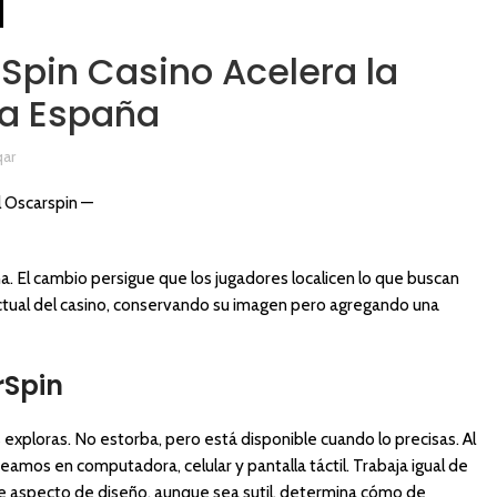
Spin Casino Acelera la
a España
qar
a. El cambio persigue que los jugadores localicen lo que buscan
actual del casino, conservando su imagen pero agregando una
rSpin
 exploras. No estorba, pero está disponible cuando lo precisas. Al
eamos en computadora, celular y pantalla táctil. Trabaja igual de
ste aspecto de diseño, aunque sea sutil, determina cómo de