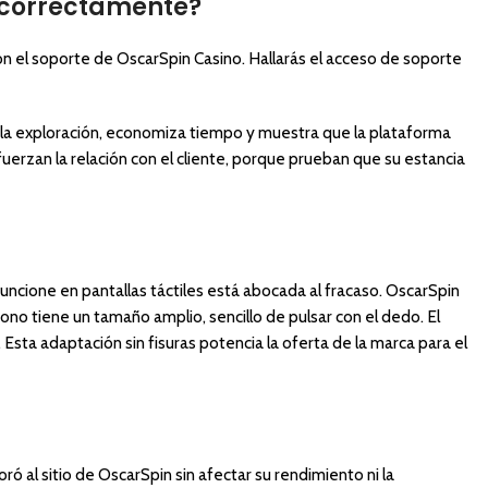
a correctamente?
con el soporte de OscarSpin Casino. Hallarás el acceso de soporte
a la exploración, economiza tiempo y muestra que la plataforma
uerzan la relación con el cliente, porque prueban que su estancia
uncione en pantallas táctiles está abocada al fracaso. OscarSpin
cono tiene un tamaño amplio, sencillo de pulsar con el dedo. El
Esta adaptación sin fisuras potencia la oferta de la marca para el
ó al sitio de OscarSpin sin afectar su rendimiento ni la