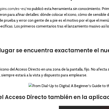
spins.com/es-es/
no publicó esta herramienta sin conocimiento. Prim
ieron para afinar detalles: dónde colocar el icono, cómo de sensible d
e prueba y error con gente de a pie es el motivo por el que el menú
pecíficas. Los primeros comentarios tras el lanzamiento masivo así l
 lugar se encuentra exactamente el n
icono del Acceso Directo en una zona de la pantalla, fijo. No afecta s
, siempre estará a la vista y dispuesto para emplearse.
l Acceso Directo también en la aplica