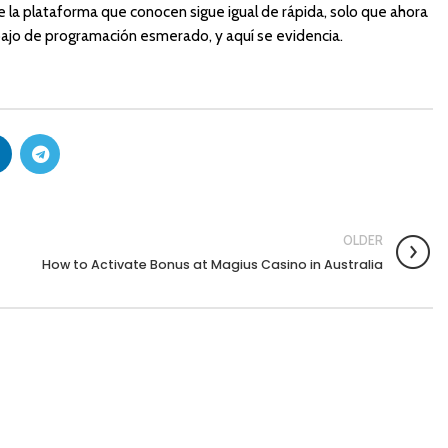
e la plataforma que conocen sigue igual de rápida, solo que ahora
abajo de programación esmerado, y aquí se evidencia.
OLDER
How to Activate Bonus at Magius Casino in Australia