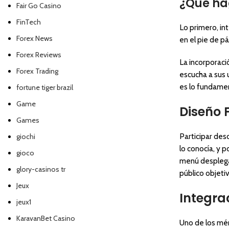
¿Qué hag
Fair Go Casino
FinTech
Lo primero, in
Forex News
en el pie de p
Forex Reviews
La incorporaci
Forex Trading
escucha a sus 
es lo fundamen
fortune tiger brazil
Game
Diseño 
Games
Participar des
giochi
lo conocía, y 
gioco
menú desplegab
glory-casinos tr
público objeti
Jeux
Integra
jeux1
KaravanBet Casino
Uno de los mér