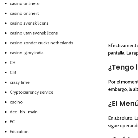
casino online ar
casinò online it
casino svensk licens
casino utan svensk licens
casino zonder crucks netherlands
Efectivamente,
pantalla. La r
casino-glory india
CH
¿Tengo l
CIB
Por el momento
crazy time
embargo, la al
Cryptocurrency service
¿El Menú
csdino
dec_bh_main
En absoluto. Lo
EC
sigue operando
Education