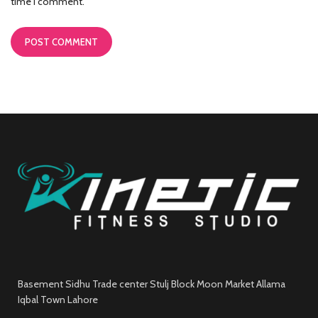
time I comment.
Basement Sidhu Trade center Stulj Block Moon Market Allama
Iqbal Town Lahore