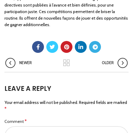
directives sont publiées à l’avance et bien définies, pour une
participation juste. Ces compétitions permettent de briser la
routine. Ils offrent de nouvelles façons de jouer et des opportunités
de gagner additionnelles.
NEWER
OLDER
LEAVE A REPLY
Your email address will not be published.
Required fields are marked
*
*
Comment