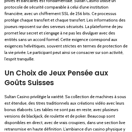
privés et bancaires est fondamentale. Sultan Casino utilise un
protocole de sécurité comparable à celui d’une institution
financière, avec un chiffrement SSL de 256 bits. Ce processus
protège chaque transfert et chaque transfert. Les informations des
joueurs reposent sur des serveurs sécurisés. La plateforme de jeu
promet leur secret et s’engage à ne pas les divulguer avec des
entités sans un accord formel. Cette exigence correspond aux
exigences helvétiques, souvent strictes en termes de protection de
la vie privée. Le participant peut ainsi se consacrer sur son activité,
l’esprit tranquille.
Un Choix de Jeux Pensée aux
Goûts Suisses
Sultan Casino privilégie la variété. Sa collection de machines à sous
est étendue, des titres traditionnels aux créations vidéo avec leurs
bonus élaborés. Les tables ne sont pas en reste, avec plusieurs
versions de blackjack, de roulette et de poker. Beaucoup sont
disponibles en direct, avec de vrais croupiers, dans une section live
retransmise en haute définition. L’ambiance d’un casino physique y