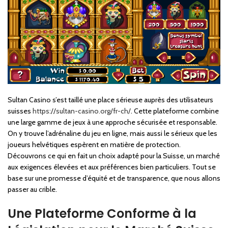
Sultan Casino s’est taillé une place sérieuse auprès des utilisateurs
suisses
https://sultan-casino.org/fr-ch/
. Cette plateforme combine
une large gamme de jeux à une approche sécurisée et responsable.
On y trouve l’adrénaline du jeu en ligne, mais aussi le sérieux que les
joueurs helvétiques espèrent en matière de protection.
Découvrons ce qui en fait un choix adapté pour la Suisse, un marché
aux exigences élevées et aux préférences bien particuliers. Tout se
base sur une promesse d’équité et de transparence, que nous allons
passer au crible.
Une Plateforme Conforme à la