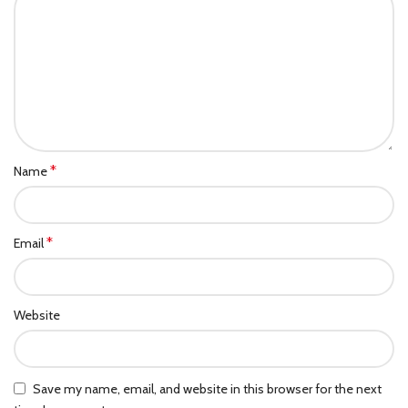
*
Name
*
Email
Website
Save my name, email, and website in this browser for the next