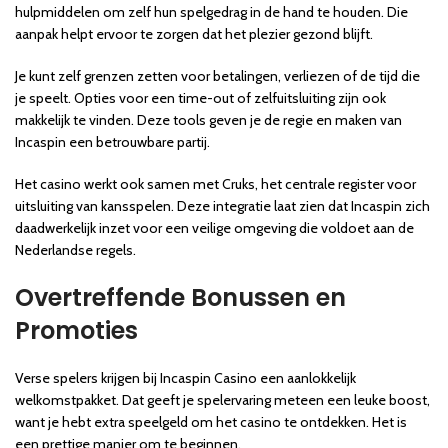
hulpmiddelen om zelf hun spelgedrag in de hand te houden. Die
aanpak helpt ervoor te zorgen dat het plezier gezond blijft.
Je kunt zelf grenzen zetten voor betalingen, verliezen of de tijd die
je speelt. Opties voor een time-out of zelfuitsluiting zijn ook
makkelijk te vinden. Deze tools geven je de regie en maken van
Incaspin een betrouwbare partij.
Het casino werkt ook samen met Cruks, het centrale register voor
uitsluiting van kansspelen. Deze integratie laat zien dat Incaspin zich
daadwerkelijk inzet voor een veilige omgeving die voldoet aan de
Nederlandse regels.
Overtreffende Bonussen en
Promoties
Verse spelers krijgen bij Incaspin Casino een aanlokkelijk
welkomstpakket. Dat geeft je spelervaring meteen een leuke boost,
want je hebt extra speelgeld om het casino te ontdekken. Het is
een prettige manier om te beginnen.