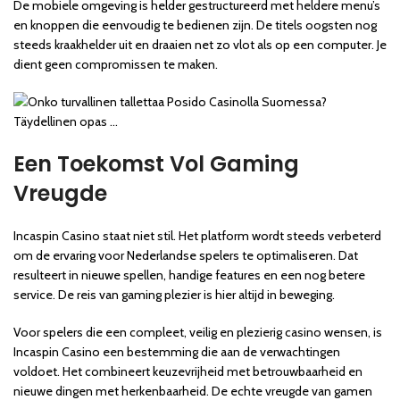
De mobiele omgeving is helder gestructureerd met heldere menu’s
en knoppen die eenvoudig te bedienen zijn. De titels oogsten nog
steeds kraakhelder uit en draaien net zo vlot als op een computer. Je
dient geen compromissen te maken.
Een Toekomst Vol Gaming
Vreugde
Incaspin Casino staat niet stil. Het platform wordt steeds verbeterd
om de ervaring voor Nederlandse spelers te optimaliseren. Dat
resulteert in nieuwe spellen, handige features en een nog betere
service. De reis van gaming plezier is hier altijd in beweging.
Voor spelers die een compleet, veilig en plezierig casino wensen, is
Incaspin Casino een bestemming die aan de verwachtingen
voldoet. Het combineert keuzevrijheid met betrouwbaarheid en
nieuwe dingen met herkenbaarheid. De echte vreugde van gamen