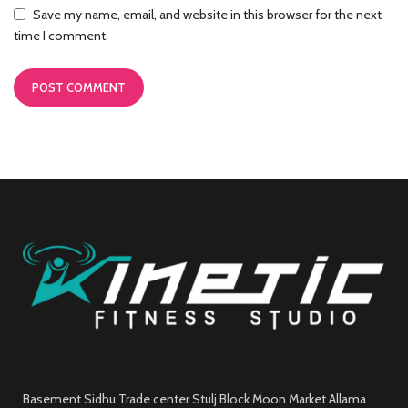
Save my name, email, and website in this browser for the next
time I comment.
Basement Sidhu Trade center Stulj Block Moon Market Allama