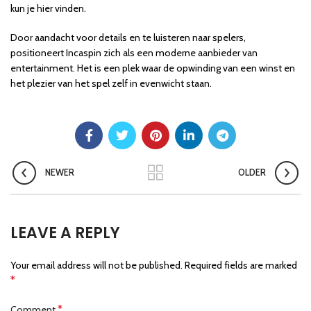
kun je hier vinden.
Door aandacht voor details en te luisteren naar spelers,
positioneert Incaspin zich als een moderne aanbieder van
entertainment. Het is een plek waar de opwinding van een winst en
het plezier van het spel zelf in evenwicht staan.
NEWER
OLDER
LEAVE A REPLY
Your email address will not be published.
Required fields are marked
*
*
Comment