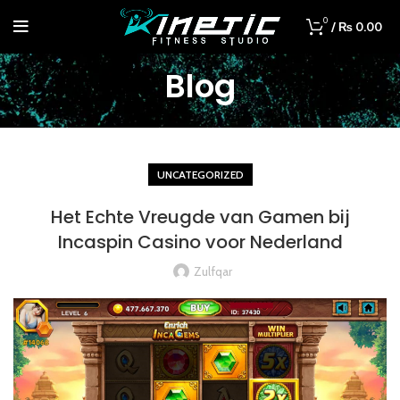
0
/
₨
0.00
Blog
UNCATEGORIZED
Het Echte Vreugde van Gamen bij
Incaspin Casino voor Nederland
Zulfqar