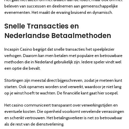
beleven van successen en deelnemen aan gemeenschappelijke
evenementen. Het maakt de ervaring bruisend en dynamisch.
Snelle Transacties en
Nederlandse Betaalmethoden
Incaspin Casino begrijpt dat snelle transacties het speelplezier
verhogen. Daarom kan men betalen met populaire en betrouwbare
methoden die in Nederland gebruikelijk zijn. Iedere speler vindt wel
een optie die bevalt.
Stortingen zijn meestal direct bijgeschreven, zodat je meteen kunt
starten. Ook opnames worden snel verwerkt, waardoor je niet lang
op je winst hoeft te wachten. De financiële kant gaat hier soepel.
Het casino communiceert transparant over verwerkingstijden en
eventuele kosten. Die openheid voorkomt vervelende verrassingen
en schenkt vertrouwen. Het betalingsverkeer is net zo betrouwbaar
als de rest van de dienstverlening.