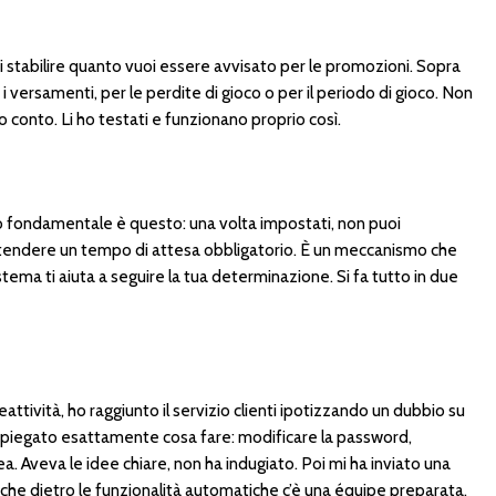
Puoi stabilire quanto vuoi essere avvisato per le promozioni. Sopra
r i versamenti, per le perdite di gioco o per il periodo di gioco. Non
conto. Li ho testati e funzionano proprio così.
nto fondamentale è questo: una volta impostati, non puoi
 attendere un tempo di attesa obbligatorio. È un meccanismo che
stema ti aiuta a seguire la tua determinazione. Si fa tutto in due
ttività, ho raggiunto il servizio clienti ipotizzando un dubbio su
 spiegato esattamente cosa fare: modificare la password,
nea. Aveva le idee chiare, non ha indugiato. Poi mi ha inviato una
che dietro le funzionalità automatiche c’è una équipe preparata.