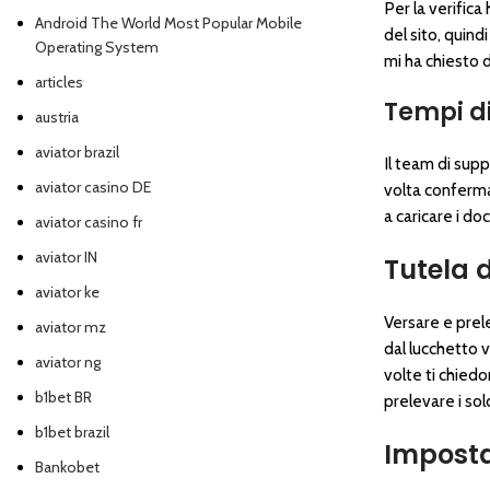
Per la verific
Android The World Most Popular Mobile
del sito, quind
Operating System
mi ha chiesto 
articles
Tempi di
austria
aviator brazil
Il team di supp
aviator casino DE
volta confermat
a caricare i do
aviator casino fr
aviator IN
Tutela d
aviator ke
Versare e prele
aviator mz
dal lucchetto v
aviator ng
volte ti chiedo
b1bet BR
prelevare i sol
b1bet brazil
Impostaz
Bankobet