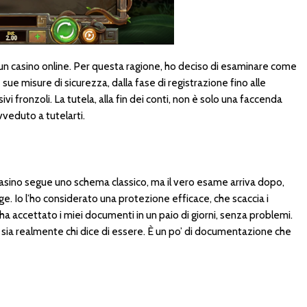
 un casino online. Per questa ragione, ho deciso di esaminare come
 sue misure di sicurezza, dalla fase di registrazione fino alle
i fronzoli. La tutela, alla fin dei conti, non è solo una faccenda
vveduto a tutelarti.
 Casino segue uno schema classico, ma il vero esame arriva dopo,
ge. Io l’ho considerato una protezione efficace, che scaccia i
ha accettato i miei documenti in un paio di giorni, senza problemi.
sia realmente chi dice di essere. È un po’ di documentazione che