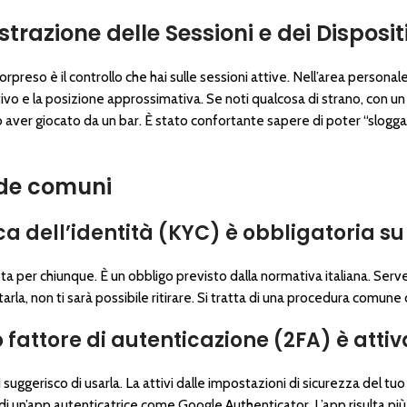
razione delle Sessioni e dei Dispositi
rpreso è il controllo che hai sulle sessioni attive. Nell’area personale c
tivo e la posizione approssimativa. Se noti qualcosa di strano, con un
 aver giocato da un bar. È stato confortante sapere di poter “slogga
e comuni
ica dell’identità (KYC) è obbligatoria s
sta per chiunque. È un obbligo previsto dalla normativa italiana. Serve
la, non ti sarà possibile ritirare. Si tratta di una procedura comune
o fattore di autenticazione (2FA) è atti
 suggerisco di usarla. La attivi dalle impostazioni di sicurezza del tuo
i un’app autenticatrice come Google Authenticator. L’app risulta più s