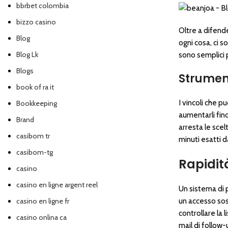
bbrbet colombia
bizzo casino
Oltre a difende
Blog
ogni cosa, ci s
sono semplici 
Blog Lk
Blogs
Strument
book of ra it
I vincoli che 
Bookkeeping
aumentarli fin
Brand
arresta le scel
casibom tr
minuti esatti d
casibom-tg
Rapidità
casino
casino en ligne argent reel
Un sistema di p
un accesso sos
casino en ligne fr
controllare la 
casino onlina ca
mail di follow