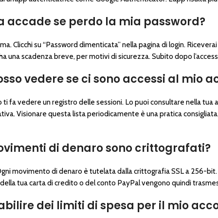
a accade se perdo la mia password?
. Clicchi su “Password dimenticata” nella pagina di login. Riceverai un
a una scadenza breve, per motivi di sicurezza. Subito dopo l’accesso
so vedere se ci sono accessi al mio ac
 ti fa vedere un registro delle sessioni. Lo puoi consultare nella tua ar
icativa. Visionare questa lista periodicamente è una pratica consigli
ovimenti di denaro sono crittografati?
i movimento di denaro è tutelata dalla crittografia SSL a 256-bit. Lo 
 della tua carta di credito o del conto PayPal vengono quindi trasmess
abilire dei limiti di spesa per il mio acc