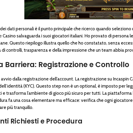
dei dati personali è il punto principale che ricerco quando seleziono
e
Casino salvaguarda i suoi giocatori italiani. Ho provato di persona le
iane. Questo riepilogo illustra quello che ho constatato, senza eccessiv
a di controlli, trasparenza e della impressione che un team abbia pro
 Barriera: Registrazione e Controllo
e avvio dalla registrazione dell’account. La registrazione su Incaspin
 dell’identità (KYC). Questo step non è un optional, è imposto per leg
 e trasforma l’ambiente di gioco più sicuro per tutti. La piattaforma 
ra fa una cosa elementare ma efficace: verifica che ogni giocatore 
tare più tranquillo.
i Richiesti e Procedura