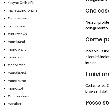
Kasyno Online PL
Che cos
mafiacasino-online
Maxi reviewe
Nessun problema
mini-review
collegamento h
Mini-reviews
Come pos
mombrand
mono brand
Incaspin Casino
e località ind
mono slot
intruso.
Monobrand
I miei m
monobrend
monogame
Certamente. Ogn
monoslot
browser. I dati
Monro-casino
Posso st
mostbet