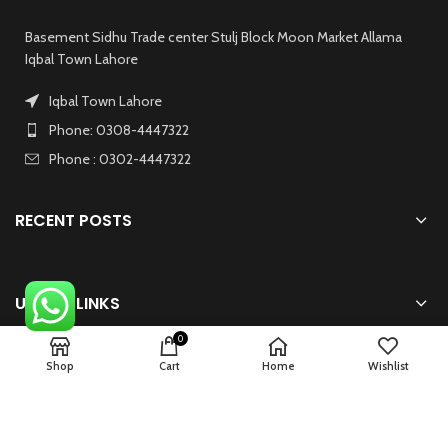
Basement Sidhu Trade center Stulj Block Moon Market Allama
Iqbal Town Lahore
Iqbal Town Lahore
Phone: 0308-4447322
Phone : 0302-4447322
RECENT POSTS
USEFUL LINKS
0
FOOTER MENU
Shop
Cart
Home
Wishlist
2024 Powered By
zhsolution.net