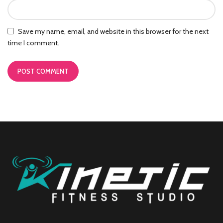
Save my name, email, and website in this browser for the next
time I comment.