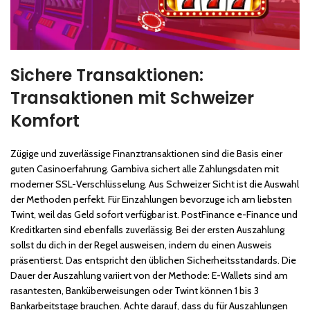
Sichere Transaktionen:
Transaktionen mit Schweizer
Komfort
Zügige und zuverlässige Finanztransaktionen sind die Basis einer
guten Casinoerfahrung. Gambiva sichert alle Zahlungsdaten mit
moderner SSL-Verschlüsselung. Aus Schweizer Sicht ist die Auswahl
der Methoden perfekt. Für Einzahlungen bevorzuge ich am liebsten
Twint, weil das Geld sofort verfügbar ist. PostFinance e-Finance und
Kreditkarten sind ebenfalls zuverlässig. Bei der ersten Auszahlung
sollst du dich in der Regel ausweisen, indem du einen Ausweis
präsentierst. Das entspricht den üblichen Sicherheitsstandards. Die
Dauer der Auszahlung variiert von der Methode: E-Wallets sind am
rasantesten, Banküberweisungen oder Twint können 1 bis 3
Bankarbeitstage brauchen. Achte darauf, dass du für Auszahlungen