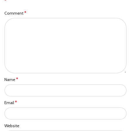
*
*
Comment
*
Name
*
Email
Website