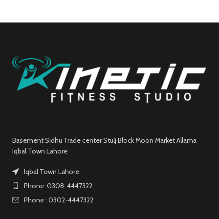
Basement Sidhu Trade center Stulj Block Moon Market Allama
Iqbal Town Lahore
Iqbal Town Lahore
Phone: 0308-4447322
Phone : 0302-4447322