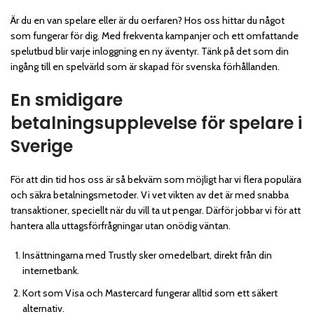
Är du en van spelare eller är du oerfaren? Hos oss hittar du något
som fungerar för dig. Med frekventa kampanjer och ett omfattande
spelutbud blir varje inloggning en ny äventyr. Tänk på det som din
ingång till en spelvärld som är skapad för svenska förhållanden.
En smidigare
betalningsupplevelse för spelare i
Sverige
För att din tid hos oss är så bekväm som möjligt har vi flera populära
och säkra betalningsmetoder. Vi vet vikten av det är med snabba
transaktioner, speciellt när du vill ta ut pengar. Därför jobbar vi för att
hantera alla uttagsförfrågningar utan onödig väntan.
Insättningarna med Trustly sker omedelbart, direkt från din
internetbank.
Kort som Visa och Mastercard fungerar alltid som ett säkert
alternativ.