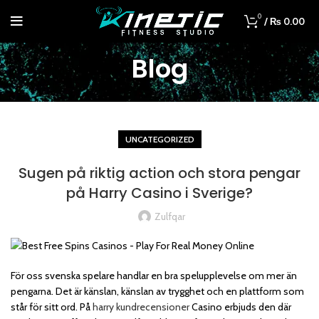
0
/
₨
0.00
Blog
UNCATEGORIZED
Sugen på riktig action och stora pengar
på Harry Casino i Sverige?
Zulfqar
För oss svenska spelare handlar en bra spelupplevelse om mer än
pengarna. Det är känslan, känslan av trygghet och en plattform som
står för sitt ord. På
harry kundrecensioner
Casino erbjuds den där