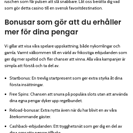
ruschen som får pulsen att slå snabbare. Låt oss berätta dig vad
som gör detta casino till en svensk favoritdestination.
Bonusar som gör att du erhåller
mer för dina pengar
Vi gillar att visa våra spelare uppskattning, både nykomlingar och
gamla. Varmt välkommen till en värld av frikostiga erbjudanden som
ger dig mer speltid och fler chanser att vinna. Alla våra kampanjer är
simpla att förstå och ta del av.
Startbonus: En trevlig startpresent som ger extra styrka åt dina
första insättningar.
Free Spins: Chansen att snurra på populära slots utan att använda
dina egna pengar dyker upp regelbundet.
Reload-bonusar: Extra nytta även när du har blivit en av våra
återkommande gäster.
Cashback-erbjudanden: Ett trygghetsnät som ger dig en del av
dina omsatta pengar tillbaka.