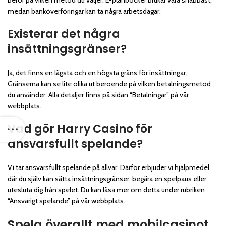
beror på vilken metod du väljer. E-plånböcker brukar vara snabbast,
medan banköverföringar kan ta några arbetsdagar.
Existerar det några
insättningsgränser?
Ja, det finns en lägsta och en högsta gräns för insättningar.
Gränserna kan se lite olika ut beroende på vilken betalningsmetod
du använder. Alla detaljer finns på sidan “Betalningar” på vår
webbplats.
Vad gör Harry Casino för
ansvarsfullt spelande?
Vi tar ansvarsfullt spelande på allvar. Därför erbjuder vi hjälpmedel
där du själv kan sätta insättningsgränser, begära en spelpaus eller
utesluta dig från spelet. Du kan läsa mer om detta under rubriken
“Ansvarigt spelande” på vår webbplats.
Spela överallt med mobilcasinot