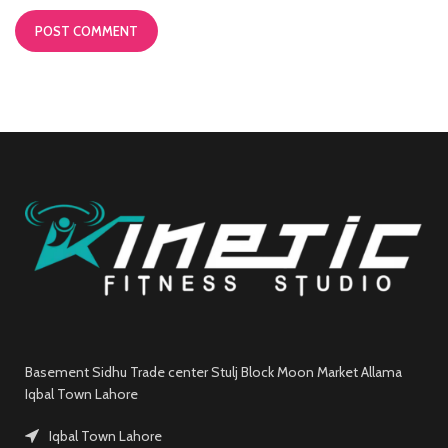
Basement Sidhu Trade center Stulj Block Moon Market Allama
Iqbal Town Lahore
Iqbal Town Lahore