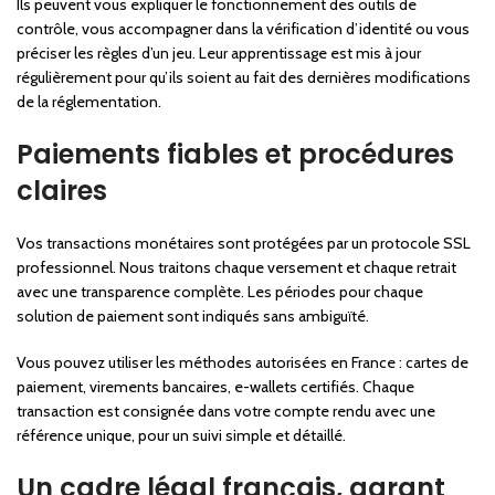
Ils peuvent vous expliquer le fonctionnement des outils de
contrôle, vous accompagner dans la vérification d’identité ou vous
préciser les règles d’un jeu. Leur apprentissage est mis à jour
régulièrement pour qu’ils soient au fait des dernières modifications
de la réglementation.
Paiements fiables et procédures
claires
Vos transactions monétaires sont protégées par un protocole SSL
professionnel. Nous traitons chaque versement et chaque retrait
avec une transparence complète. Les périodes pour chaque
solution de paiement sont indiqués sans ambiguïté.
Vous pouvez utiliser les méthodes autorisées en France : cartes de
paiement, virements bancaires, e-wallets certifiés. Chaque
transaction est consignée dans votre compte rendu avec une
référence unique, pour un suivi simple et détaillé.
Un cadre légal français, garant