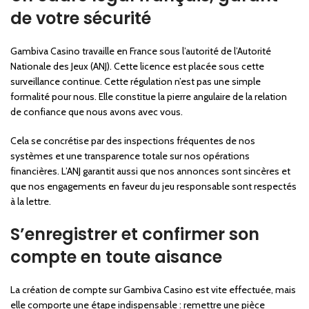
de votre sécurité
Gambiva Casino travaille en France sous l’autorité de l’Autorité
Nationale des Jeux (ANJ). Cette licence est placée sous cette
surveillance continue. Cette régulation n’est pas une simple
formalité pour nous. Elle constitue la pierre angulaire de la relation
de confiance que nous avons avec vous.
Cela se concrétise par des inspections fréquentes de nos
systèmes et une transparence totale sur nos opérations
financières. L’ANJ garantit aussi que nos annonces sont sincères et
que nos engagements en faveur du jeu responsable sont respectés
à la lettre.
S’enregistrer et confirmer son
compte en toute aisance
La création de compte sur Gambiva Casino est vite effectuée, mais
elle comporte une étape indispensable : remettre une pièce