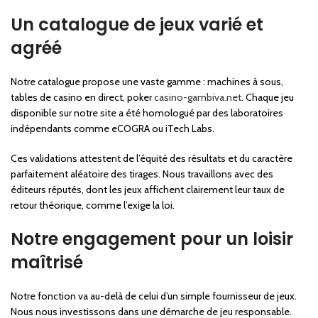
Un catalogue de jeux varié et
agréé
Notre catalogue propose une vaste gamme : machines à sous,
tables de casino en direct, poker
casino-gambiva.net
. Chaque jeu
disponible sur notre site a été homologué par des laboratoires
indépendants comme eCOGRA ou iTech Labs.
Ces validations attestent de l’équité des résultats et du caractère
parfaitement aléatoire des tirages. Nous travaillons avec des
éditeurs réputés, dont les jeux affichent clairement leur taux de
retour théorique, comme l’exige la loi.
Notre engagement pour un loisir
maîtrisé
Notre fonction va au-delà de celui d’un simple fournisseur de jeux.
Nous nous investissons dans une démarche de jeu responsable.