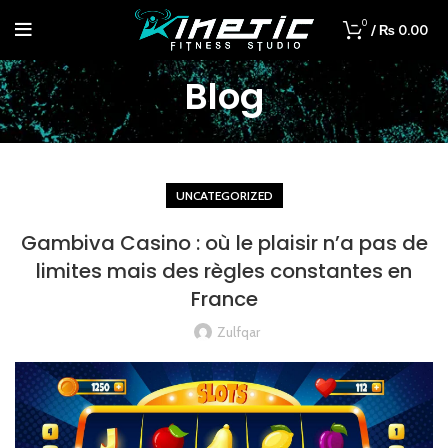
0
/
₨
0.00
Blog
UNCATEGORIZED
Gambiva Casino : où le plaisir n’a pas de
limites mais des règles constantes en
France
Zulfqar