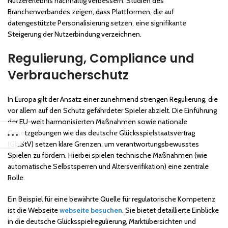
Nutzererlebnis nachhaltig verbessern. Studien des
Branchenverbandes zeigen, dass Plattformen, die auf
datengestützte Personalisierung setzen, eine signifikante
Steigerung der Nutzerbindung verzeichnen.
Regulierung, Compliance und
Verbraucherschutz
In Europa gilt der Ansatz einer zunehmend strengen Regulierung, die
vor allem auf den Schutz gefährdeter Spieler abzielt. Die Einführung
der EU-weit harmonisierten Maßnahmen sowie nationale
Gesetzgebungen wie das deutsche Glücksspielstaatsvertrag
(GlüStV) setzen klare Grenzen, um verantwortungsbewusstes
Spielen zu fördern. Hierbei spielen technische Maßnahmen (wie
automatische Selbstsperren und Altersverifikation) eine zentrale
Rolle.
Ein Beispiel für eine bewährte Quelle für regulatorische Kompetenz
ist die Webseite
webseite besuchen
. Sie bietet detaillierte Einblicke
in die deutsche Glücksspielregulierung, Marktübersichten und