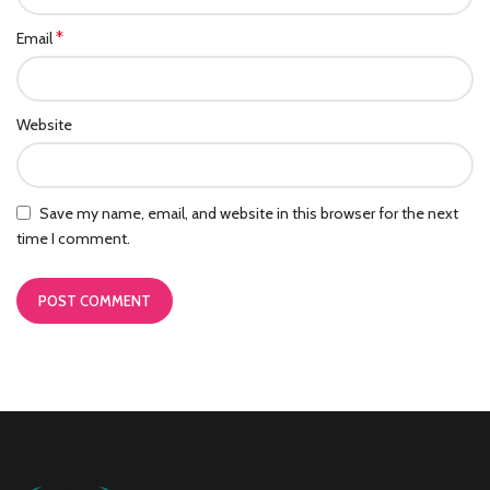
*
Email
Website
Save my name, email, and website in this browser for the next
time I comment.