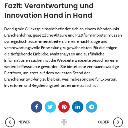
Fazit: Verantwortung und
Innovation Hand in Hand
Der digitale Glücksspielmarkt befindet sich an einem Wendepunkt.
Branchenführer, gesetzliche Akteure und Plattformanbieter müssen
synergistisch zusammenarbeiten, um eine nachhaltige und
verantwortungsvolle Entwicklung zu gewährleisten. Für diejenigen,
die tiefgehende Einblicke, Marktanalysen und ausführliche
Informationen suchen, ist die Webseite webseite besuchen eine
wertvolle Ressource geworden. Sie bietet eine vertrauenswürdige
Plattform, um stets auf dem neuesten Stand der
Branchenentwicklung zu bleiben, was insbesondere für Experten,
Investoren und Regulierungsbehörden unerlässlich ist.
NEWER
OLDER