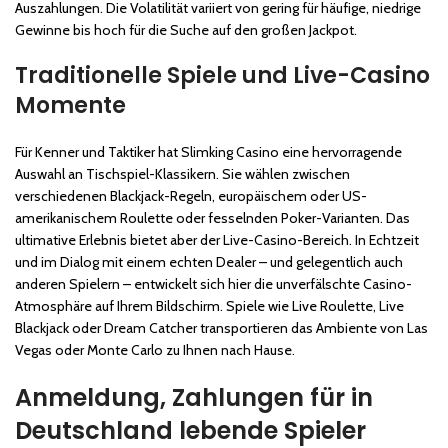
Auszahlungen. Die Volatilität variiert von gering für häufige, niedrige
Gewinne bis hoch für die Suche auf den großen Jackpot.
Traditionelle Spiele und Live-Casino
Momente
Für Kenner und Taktiker hat Slimking Casino eine hervorragende
Auswahl an Tischspiel-Klassikern. Sie wählen zwischen
verschiedenen Blackjack-Regeln, europäischem oder US-
amerikanischem Roulette oder fesselnden Poker-Varianten. Das
ultimative Erlebnis bietet aber der Live-Casino-Bereich. In Echtzeit
und im Dialog mit einem echten Dealer – und gelegentlich auch
anderen Spielern – entwickelt sich hier die unverfälschte Casino-
Atmosphäre auf Ihrem Bildschirm. Spiele wie Live Roulette, Live
Blackjack oder Dream Catcher transportieren das Ambiente von Las
Vegas oder Monte Carlo zu Ihnen nach Hause.
Anmeldung, Zahlungen für in
Deutschland lebende Spieler