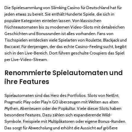
Die Spielesammlung von Slimking Casino für Deutschland hat für
jeden etwas zu bereit. Sie enthält Hunderte Spiele, die sich in
populäre Kategorien einteilen lassen. Von klassischen
Früchteautomaten bis zu modernen Video-Slots mit detailreichen
Geschichten und Bonusrunden ist alles vorhanden. Fans von
Tischspielen entdecken viele Spielarten von Roulette, Blackjack und
Baccarat. Für denjenigen, der das echte Casino-Feeling sucht, begibt
sich in den Live-Bereich. Dort führen geschulte Croupiers das Spiel
per Live-Video-Stream.
Renommierte Spielautomaten und
ihre Features
Spielautomaten sind das Herz des Portfolios. Slots von NetEnt,
Pragmatic Play oder Play’n GO überzeugen mit Welten aus alten
Mythen, Abenteuern oder der Popkultur. Viele dieser Slots haben
besondere Features. Dazu zählen sich expandierende Wild-
Symbole, Freispiele mit Multiplikatoren oder eigene Bonus-Runden.
Das sorgt für Abwechslung und erhöht die Aussicht auf größere