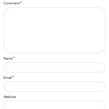
*
Comment
*
Name
*
Email
Website