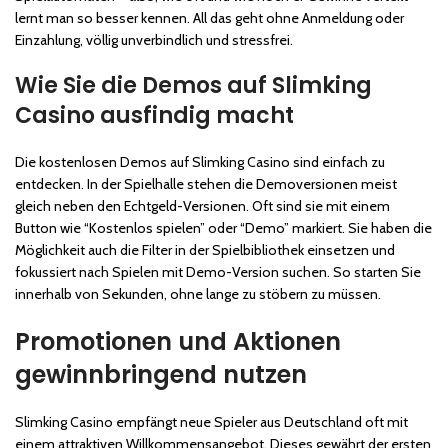
lernt man so besser kennen. All das geht ohne Anmeldung oder
Einzahlung, völlig unverbindlich und stressfrei.
Wie Sie die Demos auf Slimking
Casino ausfindig macht
Die kostenlosen Demos auf Slimking Casino sind einfach zu
entdecken. In der Spielhalle stehen die Demoversionen meist
gleich neben den Echtgeld-Versionen. Oft sind sie mit einem
Button wie “Kostenlos spielen” oder “Demo” markiert. Sie haben die
Möglichkeit auch die Filter in der Spielbibliothek einsetzen und
fokussiert nach Spielen mit Demo-Version suchen. So starten Sie
innerhalb von Sekunden, ohne lange zu stöbern zu müssen.
Promotionen und Aktionen
gewinnbringend nutzen
Slimking Casino empfängt neue Spieler aus Deutschland oft mit
einem attraktiven Willkommensangebot. Dieses gewährt der ersten