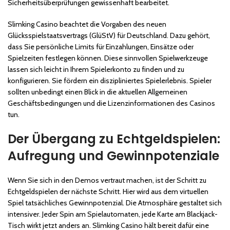
Sicherheitsüberprüfungen gewissenhaft bearbeitet.
Slimking Casino beachtet die Vorgaben des neuen
Glücksspielstaatsvertrags (GlüStV) für Deutschland. Dazu gehört,
dass Sie persönliche Limits für Einzahlungen, Einsätze oder
Spielzeiten festlegen können. Diese sinnvollen Spielwerkzeuge
lassen sich leicht in Ihrem Spielerkonto zu finden und zu
konfigurieren. Sie fördern ein diszipliniertes Spielerlebnis. Spieler
sollten unbedingt einen Blick in die aktuellen Allgemeinen
Geschäftsbedingungen und die Lizenzinformationen des Casinos
tun.
Der Übergang zu Echtgeldspielen:
Aufregung und Gewinnpotenziale
Wenn Sie sich in den Demos vertraut machen, ist der Schritt zu
Echtgeldspielen der nächste Schritt. Hier wird aus dem virtuellen
Spiel tatsächliches Gewinnpotenzial. Die Atmosphäre gestaltet sich
intensiver. Jeder Spin am Spielautomaten, jede Karte am Blackjack-
Tisch wirkt jetzt anders an. Slimking Casino hält bereit dafür eine