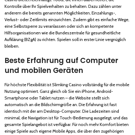
Kontrolle über Ihr Spielverhalten zu behalten. Dazu zählen unter
anderem die bereits genannten Möglichkeiten, Einzahlungs-,
Verlust- oder Zeitlimits einzurichten. Zudem gibt es einfache Wege,
eine Selbstsperre zu veranlassen oder sich an kompetente
Hilfsorganisationen wie die Bundeszentrale für gesundheitliche
Aufklärung (BZgA) zu richten. Spielen soll in erster Linie vergnüglich
bleiben.
Beste Erfahrung auf Computer
und mobilen Geräten
Für höchste Flexibilität ist Slimking Casino vollständig für die mobile
Nutzung optimiert. Ganz gleich ob Sie ein iPhone, Android-
Smartphone oder Tablet nutzen – die Website stellt sich
automatisch an die Bildschirmgröße an. Die Erfahrung ist fast
identisch mit der am Desktop-Computer. Die Ladezeiten sind
minimal, die Navigation ist für Touch-Bedienung ausgelegt, und das
gesamte Spielangebot ist verfügbar. Für noch mehr Komfort bieten
einige Spiele auch eigene Mobile Apps, die über den zugehörigen