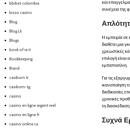
και επαγγελμα
bbrbet colombia
συνέχεια της φ
bizzo casino
Απλότητ
Blog
Blog Lk
Η εμπειρία σε 
Blogs
διαθέτει μια 
book of ra it
χρεωστικές κά
επιλογή είναι 
Bookkeeping
εμπιστοσύνη.
Brand
casibom tr
Για τις εξαργυ
ικανοποίηση το
casibom-tg
διαδικασίες επ
casino
χρονικές προθε
casino en ligne argent reel
τη διασκέδαση
casino en ligne fr
Συχνά Ε
casino onlina ca