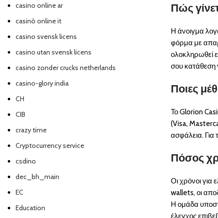
Πώς γίνε
casino online ar
casinò online it
Η άνοιγμα λογ
casino svensk licens
φόρμα με απαρ
casino utan svensk licens
ολοκληρωθεί ε
σου κατάθεση 
casino zonder crucks netherlands
casino-glory india
Ποιες μέ
CH
Το Glorion Cas
CIB
(Visa, Master
crazy time
ασφάλεια. Για 
Cryptocurrency service
Πόσος χρ
csdino
dec_bh_main
Οι χρόνοι για
EC
wallets, οι απ
Η ομάδα υποστή
Education
έλεγχος επιβε