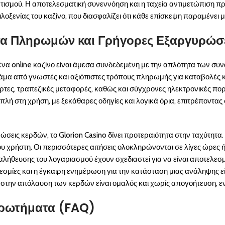
τισμού. Η αποτελεσματική συνεννόηση και η ταχεία αντιμετώπιση πρ
ιλοξενίας του καζίνο, που διασφαλίζει ότι κάθε επίσκεψη παραμένει μ
α Πληρωμών και Γρήγορες Εξαργυρώσε
ένα online καζίνο είναι άμεσα συνδεδεμένη με την απλότητα των συν
γκάμα από γνωστές και αξιόπιστες τρόπους πληρωμής για καταβολές κ
ρτες, τραπεζικές μεταφορές, καθώς και σύγχρονες ηλεκτρονικές πορτ
απλή στη χρήση, με ξεκάθαρες οδηγίες και λογικά όρια, επιτρέποντας 
ρώσεις κερδών, το Glorion Casino δίνει προτεραιότητα στην ταχύτητα.
υ χρήστη. Οι περισσότερες αιτήσεις ολοκληρώνονται σε λίγες ώρες 
αλήθευσης του λογαριασμού έχουν σχεδιαστεί για να είναι αποτελεσμ
σμίες και η έγκαιρη ενημέρωση για την κατάσταση μιας ανάληψης εί
 στην απόλαυση των κερδών είναι ομαλός και χωρίς απογοήτευση, εν
ρωτήματα (FAQ)