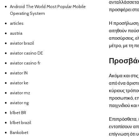
ανταλλάσσεται
Android The World Most Popular Mobile
προσφέρει στον
Operating System
Η προσήλωση γι
articles
αιτηθούν παύση
austria
αποσύρσεις, εί
aviator brazil
μέτρο, με τη π
aviator casino DE
Προσβάσ
aviator casino fr
aviator IN
Ακόμα και στις
aviator ke
από ένα άριστο
κύριους τρόπο
aviator mz
προσωπικό, επι
aviator ng
παιχνιδιού και
b1bet BR
Επιπρόσθετα, 
b1bet brazil
εντοπίσουν απ
Bankobet
επίγνωση ότι 