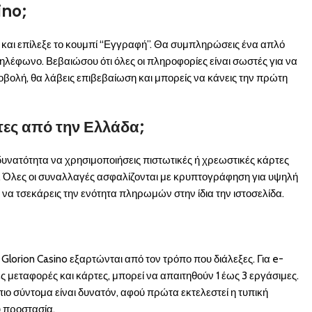
ino;
α και επίλεξε το κουμπί “Εγγραφή”. Θα συμπληρώσεις ένα απλό
λέφωνο. Βεβαιώσου ότι όλες οι πληροφορίες είναι σωστές για να
βολή, θα λάβεις επιβεβαίωση και μπορείς να κάνεις την πρώτη
τες από την Ελλάδα;
 δυνατότητα να χρησιμοποιήσεις πιστωτικές ή χρεωστικές κάρτες
ς. Όλες οι συναλλαγές ασφαλίζονται με κρυπτογράφηση για υψηλή
 να τσεκάρεις την ενότητα πληρωμών στην ίδια την ιστοσελίδα.
Glorion Casino εξαρτώνται από τον τρόπο που διάλεξες. Για e-
ς μεταφορές και κάρτες, μπορεί να απαιτηθούν 1 έως 3 εργάσιμες.
πιο σύντομα είναι δυνατόν, αφού πρώτα εκτελεστεί η τυπική
υ προστασία.