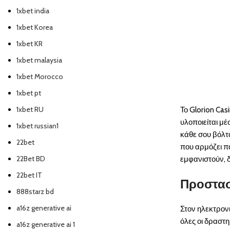
1xbet india
1xbet Korea
1xbet KR
1xbet malaysia
1xbet Morocco
1xbet pt
1xbet RU
Το Glorion Cas
υλοποιείται μ
1xbet russian1
κάθε σου βόλτα
22bet
που αρμόζει π
22Bet BD
εμφανιστούν, 
22bet IT
Προστασ
888starz bd
a16z generative ai
Στον ηλεκτρονι
όλες οι δραστ
a16z generative ai 1