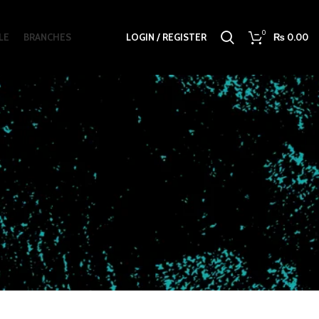
0
LE
BRANCHES
LOGIN / REGISTER
₨
0.00