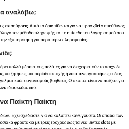
να αναλάβω;
 τις αποσύρσεις. Αυτά τα όρια τίθενται για να προαχθεί ο υπεύθυνος
ανάλογα τον μέθοδο πληρωμής και το επίπεδο του λογαριασμού σου.
ς την εξυπηρέτηση για περαιτέρω πληροφορίες.
ίδι;
ρει πολλά μέσα στους πελάτες για να διαχειριστούν το παιχνίδι.
ς, να ζητήσεις μια περίοδο αποχής ή να απενεργοποιήσεις ο ίδιος
ελματικούς οργανισμούς βοήθειας. Ο σκοπός είναι να παίζετε για
ίναι διασκεδαστικό.
να Παίκτη Παίκτη
διών. Έχει σχεδιαστεί για να καλύπτει κάθε γούστο. Οι οπαδοί των
σιακά φρουτάκια με τρεις τροχούς έως τα νέα βίντεο slots με