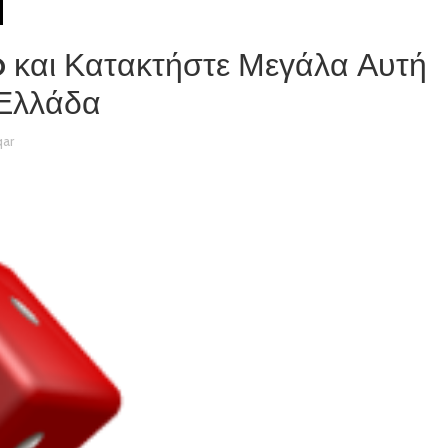
 και Κατακτήστε Μεγάλα Αυτή
 Ελλάδα
qar