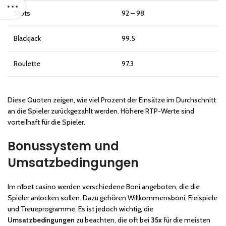
Slots
92 – 98
Blackjack
99.5
Roulette
97.3
Diese Quoten zeigen, wie viel Prozent der Einsätze im Durchschnitt
an die Spieler zurückgezahlt werden. Höhere RTP-Werte sind
vorteilhaft für die Spieler.
Bonussystem und
Umsatzbedingungen
Im n1bet casino werden verschiedene Boni angeboten, die die
Spieler anlocken sollen. Dazu gehören Willkommensboni, Freispiele
und Treueprogramme. Es ist jedoch wichtig, die
Umsatzbedingungen
zu beachten, die oft bei
35x
für die meisten