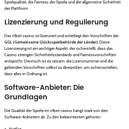
Spielqualität, die Fairness der Spiele und die allgemeine Sicherheit
der Plattform.
Lizenzierung und Regulierung
Das n1bet casino ist lizenziert und unterliegt den Vorschriften der
GGL (Gemeinsame Glücksspielbehörde der Länder)
. Diese
Lizenzierung ist ein wichtiger Aspekt, der sicherstellt, dass das
Casino strengen Sicherheitsstandards und Fairnessvorschriften
entspricht. Dennoch ist es ratsam, die Lizenznummer und die
geltenden Vorschriften selbst zu überprüfen, um sicherzustellen,
dass alles in Ordnung ist.
Software-Anbieter: Die
Grundlagen
Die Qualität der Spiele im n1bet casino hängt stark von den
Software-Anbietern ab. Zu den bekanntesten gehören: