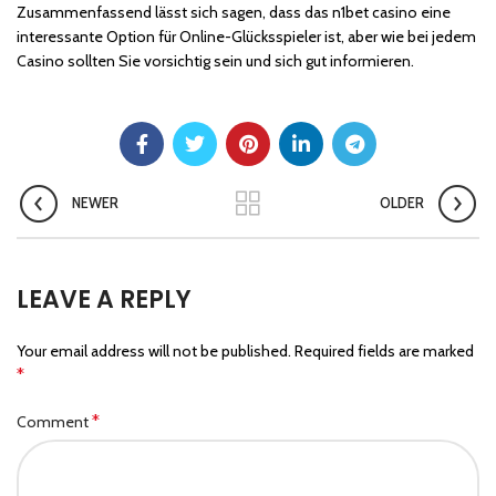
Zusammenfassend lässt sich sagen, dass das n1bet casino eine
interessante Option für Online-Glücksspieler ist, aber wie bei jedem
Casino sollten Sie vorsichtig sein und sich gut informieren.
NEWER
OLDER
LEAVE A REPLY
Your email address will not be published.
Required fields are marked
*
*
Comment