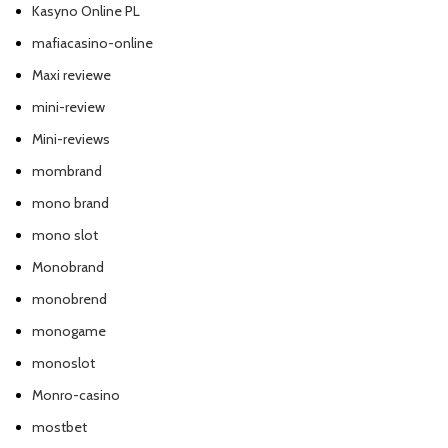
Kasyno Online PL
mafiacasino-online
Maxi reviewe
mini-review
Mini-reviews
mombrand
mono brand
mono slot
Monobrand
monobrend
monogame
monoslot
Monro-casino
mostbet