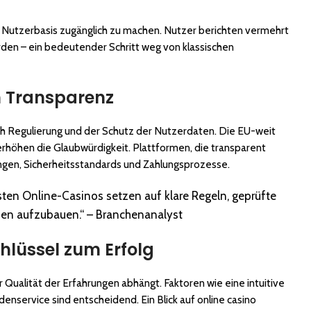
re Nutzerbasis zugänglich zu machen. Nutzer berichten vermehrt
erden – ein bedeutender Schritt weg von klassischen
h Transparenz
urch Regulierung und der Schutz der Nutzerdaten. Die EU-weit
höhen die Glaubwürdigkeit. Plattformen, die transparent
erungen, Sicherheitsstandards und Zahlungsprozesse.
ten Online-Casinos setzen auf klare Regeln, geprüfte
uen aufzubauen.“ – Branchenanalyst
hlüssel zum Erfolg
Qualität der Erfahrungen abhängt. Faktoren wie eine intuitive
enservice sind entscheidend. Ein Blick auf online casino