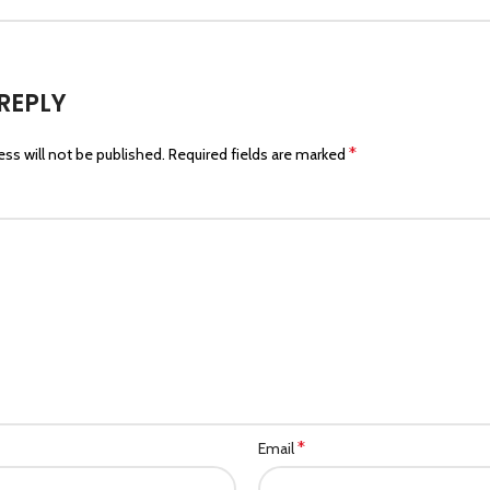
 REPLY
*
ss will not be published.
Required fields are marked
*
Email