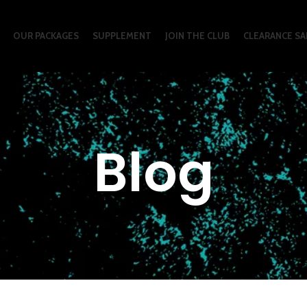
OUR PACKAGES
SUPPLEMENT
JOIN THE CLUB
CLEARANCE SA
Blog