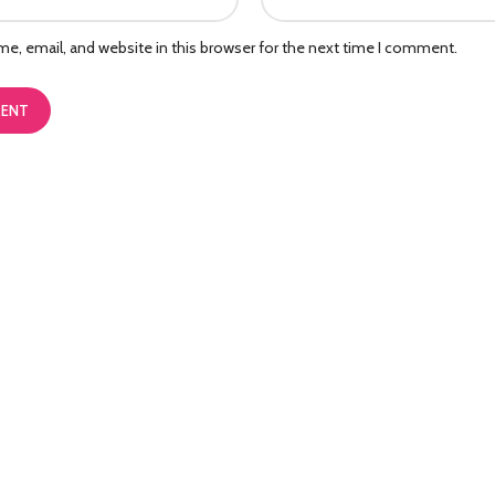
e, email, and website in this browser for the next time I comment.