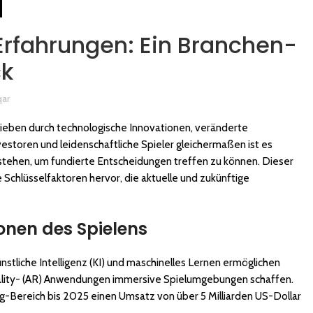
Erfahrungen: Ein Branchen-
ck
qar
ieben durch technologische Innovationen, veränderte
storen und leidenschaftliche Spieler gleichermaßen ist es
erstehen, um fundierte Entscheidungen treffen zu können. Dieser
 Schlüsselfaktoren hervor, die aktuelle und zukünftige
onen des Spielens
ünstliche Intelligenz (KI) und maschinelles Lernen ermöglichen
ality- (AR) Anwendungen immersive Spielumgebungen schaffen.
ng-Bereich bis 2025 einen Umsatz von über 5 Milliarden US-Dollar