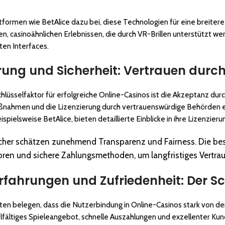
tformen wie BetAlice dazu bei, diese Technologien für eine breite
hen, casinoähnlichen Erlebnissen, die durch VR-Brillen unterstützt w
en Interfaces.
rung und Sicherheit: Vertrauen durc
chlüsselfaktor für erfolgreiche Online-Casinos ist die Akzeptanz d
nahmen und die Lizenzierung durch vertrauenswürdige Behörden er
eispielsweise BetAlice, bieten detaillierte Einblicke in ihre Lizenzi
cher schätzen zunehmend Transparenz und Fairness. Die bes
ren und sichere Zahlungsmethoden, um langfristiges Vertra
rfahrungen und Zufriedenheit: Der Sc
en belegen, dass die Nutzerbindung in Online-Casinos stark von der 
elfältiges Spieleangebot, schnelle Auszahlungen und exzellenter Kund