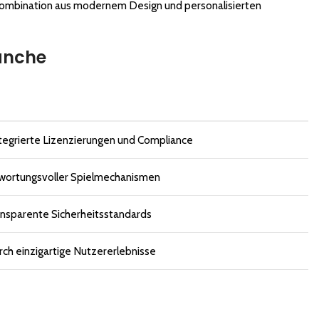
 Kombination aus modernem Design und personalisierten
anche
ntegrierte Lizenzierungen und Compliance
twortungsvoller Spielmechanismen
ansparente Sicherheitsstandards
rch einzigartige Nutzererlebnisse