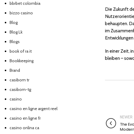
bbrbet colombia
Die Zukunft de
bizzo casino
Nutzerorientie
Blog
behaupten. Dab
im Zusammenhan
Blog Lk
Entwicklungen
Blogs
In einer Zeit,
book of ra it
bleiben – sowo
Bookkeeping
Brand
casibom tr
casibom-tg
casino
casino en ligne argent reel
NEWER
casino en ligne fr
The Evo
casino onlina ca
Modern