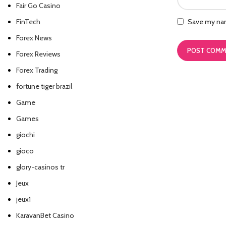
Fair Go Casino
Save my nam
FinTech
Forex News
Forex Reviews
Forex Trading
fortune tiger brazil
Game
Games
giochi
gioco
glory-casinos tr
Jeux
jeux1
KaravanBet Casino