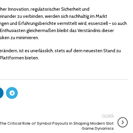
er Innovation, regulatorischer Sicherheit und
inander zu verbinden, werden sich nachhaltig im Markt
gen und Erfahrungsberichte vermittelt wird, essenziell – so auch
Enthusiasten gleichermaßen bleibt das Verständnis dieser
iken zu minimieren.
erändern, ist es unerlässlich, stets auf dem neuesten Stand zu
 Plattformen bieten.
OLDER
The Critical Role of Symbol Payouts in Shaping Modern Slot
Game Dynamics