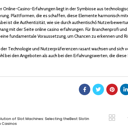
r Online-Casino-Erfahrungen liegt in der Symbiose aus technologisch
rung. Plattformen, die es schaffen, diese Elemente harmonisch mite
ei ist die Authentizität, wie sie durch authentischő Nutzerbewertun
g mit der Seite online casino erfahrungen. Für Branchenprofi und 
 eine fundamentale Voraussetzung, um Chancen zu erkennen und Ris
 in der Technologie und Nutzerpräferenzen rasant wachsen und sich v
hl bei den Angeboten als auch bei den Erfahrungswerten, die diese
lution of Slot Machines: Selecting theBest Slotin
 Casinos