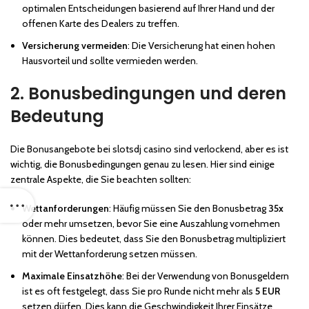
optimalen Entscheidungen basierend auf Ihrer Hand und der
offenen Karte des Dealers zu treffen.
Versicherung vermeiden
: Die Versicherung hat einen hohen
Hausvorteil und sollte vermieden werden.
2. Bonusbedingungen und deren
Bedeutung
Die Bonusangebote bei slotsdj casino sind verlockend, aber es ist
wichtig, die Bonusbedingungen genau zu lesen. Hier sind einige
zentrale Aspekte, die Sie beachten sollten:
Wettanforderungen
: Häufig müssen Sie den Bonusbetrag
35x
oder mehr umsetzen, bevor Sie eine Auszahlung vornehmen
können. Dies bedeutet, dass Sie den Bonusbetrag multipliziert
mit der Wettanforderung setzen müssen.
Maximale Einsatzhöhe
: Bei der Verwendung von Bonusgeldern
ist es oft festgelegt, dass Sie pro Runde nicht mehr als
5 EUR
setzen dürfen. Dies kann die Geschwindigkeit Ihrer Einsätze