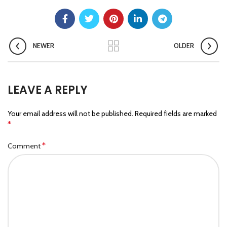
NEWER
OLDER
LEAVE A REPLY
Your email address will not be published.
Required fields are marked
*
*
Comment