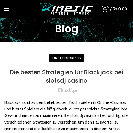
0
/
₨
0.00
Blog
UNCATEGORIZED
Die besten Strategien für Blackjack bei
slotsdj casino
Zulfqar
Blackjack zählt zu den beliebtesten Tischspielen in Online-Casinos
und bietet Spielern die Möglichkeit, durch geschickte Strategien ihre
Gewinnchancen zu maximieren. Bei
slotsdj
casino ist es wichtig, die
verschiedenen Strategien zu verstehen, um den Hausvorteil zu
minimieren und die Rückflüsse zu maximieren. In diesem Artikel