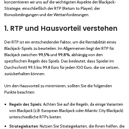
konzentrieren wir uns auf die wichtigsten Aspekte der Blackjack-
Strategie, einschließlich der RTP (Return to Player), der
Bonusbedingungen und der Wettanforderungen.
1. RTP und Hausvorteil verstehen
Der RTP ist ein entscheidender Faktor, um die Rentabilität eines
Blackjack-Spiels zu beurteilen. Im Allgemeinen liegt der RTP für
Blackjack zwischen
99,5%
und
99,8%
, abhängig von den
spezifischen Regeln des Spiels. Das bedeutet, dass Spieler im
Durchschnitt 99,5 bis 99,8 Euro für jeden 100 Euro, die sie setzen,
zurückerhalten können.
Um den Hausvorteil zu minimieren, sollten Sie die folgenden
Punkte beachten:
Regeln des Spiels
: Achten Sie auf die Regeln, da einige Varianten
von Blackjack (z.B. European Blackjack oder Atlantic City Blackjack)
unterschiedliche RTPs bieten.
Strategiekarten
: Nutzen Sie Strategiekarten, die Ihnen helfen, die