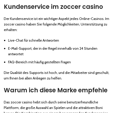
Kundenservice im zoccer casino
Der Kundenservice ist ein wichtiger Aspekt jedes Online-Casinos. Im
zoccer casino haben Sie folgende Möglichkeiten, Unterstützung zu
erhalten:
Live-Chat für schnelle Antworten
E-Mail-Support, der in der Regel innerhalb von 24 Stunden
antwortet
FAQ-Bereich mit häufig gestellten Fragen
Die Qualität des Supports ist hoch, und die Mitarbeiter sind geschult,
um Ihnen bei allen Anliegen zu helfen.
Warum ich diese Marke empfehle
Das zoccer casino hebt sich durch seine benutzerfreundliche
Plattform, die große Auswahl an Spielen und die attraktiven Boni