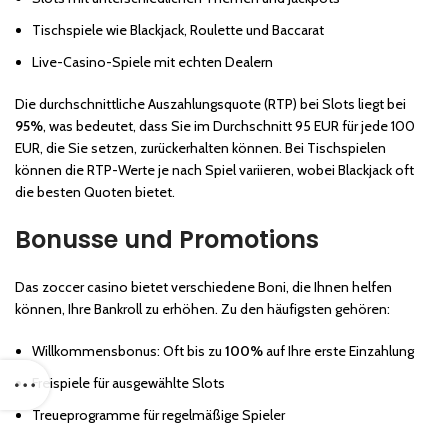
Tischspiele wie Blackjack, Roulette und Baccarat
Live-Casino-Spiele mit echten Dealern
Die durchschnittliche Auszahlungsquote (RTP) bei Slots liegt bei
95%
, was bedeutet, dass Sie im Durchschnitt 95 EUR für jede 100
EUR, die Sie setzen, zurückerhalten können. Bei Tischspielen
können die RTP-Werte je nach Spiel variieren, wobei Blackjack oft
die besten Quoten bietet.
Bonusse und Promotions
Das zoccer casino bietet verschiedene Boni, die Ihnen helfen
können, Ihre Bankroll zu erhöhen. Zu den häufigsten gehören:
Willkommensbonus: Oft bis zu
100%
auf Ihre erste Einzahlung
Freispiele für ausgewählte Slots
Treueprogramme für regelmäßige Spieler