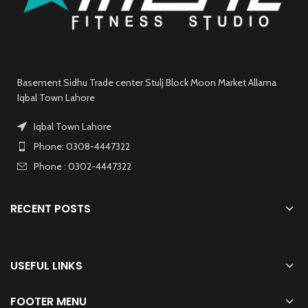
Basement Sidhu Trade center Stulj Block Moon Market Allama
Iqbal Town Lahore
Iqbal Town Lahore
Phone: 0308-4447322
Phone : 0302-4447322
RECENT POSTS
USEFUL LINKS
FOOTER MENU