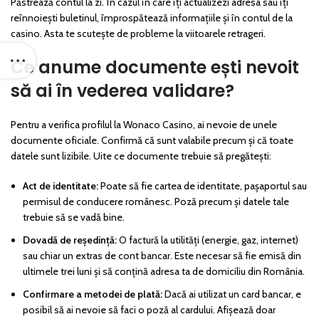
Păstrează contul la zi. În cazul în care îți actualizezi adresa sau îți
reînnoiești buletinul, împrospătează informațiile și în contul de la
casino. Asta te scutește de probleme la viitoarele retrageri.
Ce anume documente ești nevoit
să ai în vederea validare?
Pentru a verifica profilul la Wonaco Casino, ai nevoie de unele
documente oficiale. Confirmă că sunt valabile precum și că toate
datele sunt lizibile. Uite ce documente trebuie să pregătești:
Act de identitate:
Poate să fie cartea de identitate, pașaportul sau
permisul de conducere românesc. Poză precum și datele tale
trebuie să se vadă bine.
Dovadă de reședință:
O factură la utilități (energie, gaz, internet)
sau chiar un extras de cont bancar. Este necesar să fie emisă din
ultimele trei luni și să conțină adresa ta de domiciliu din România.
Confirmare a metodei de plată:
Dacă ai utilizat un card bancar, e
posibil să ai nevoie să faci o poză al cardului. Afișează doar