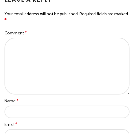
Your email address will not be published.
Required fields are marked
*
*
Comment
*
Name
*
Email