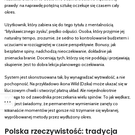
prawdy: na naprawdę potężną sztukę oczekuje się czasem cały
okres.
Użytkownik, który zabiera się do tego tytułu z mentalnością
“błyskawicznego zysku”, prędko odpuści. Osoba, który przyjmie jej
naturalny tempo, zrozumie, że sedno to kontrolowanie budżetem i
uczuciami w rozciągniętej w czasie perspektywie. Bonusy, jak
bezpłatne spiny, nadchodzą nieoczekiwanie, dokładnie jak
znienacka branie. Doceniają tych, którzy się nie poddają i przejawiają
skupienie. Jest to dobra lekcja planowego oczekiwania.
System jest skonstruowana tak, by wynagradzać wytrwałość, a nie
pochopność. Na przykładowo ikona Wild (Dzika) może ukazać się w
kluczowym chwili i stworzyć płatną układ. Ale niejednokrotnie
wymaga to od zawodnika przeczekania wielu spinów. To jak wędkarz,
który jest świadomy, że permanentne wymienianie zanęty co
kilkanaście momentów jest gorsze niż trzymanie się wybranej,
wypróbowanej metody przez wydłużony okres.
Polska rzeczywistość: tradycja