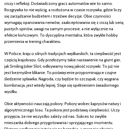
ciszy i refleksji. Doświadczony gracz automatów wie to samo.
Rozgrywka to nie wyścig, a rozłożona w czasie rozrywka, gdzie liczy
się zarządzanie budżetem i trzeźwe decyzje. Obie czynności
wymagają opanowania nerwów, zaakceptowania się z ciszą lub serią
pustych spinów, uwagi na samym procesie, a nie wyłącznie na
efekcie końcowym. To dyscyplina mentalna, która zwykłe hobby
przemienia w trening charakteru.
W Polsce, kraju o silnych tradycjach wędkarskich, ta cierpliwość jest
częścią krajobrazu. Gdy przełożymy takie nastawienie na grunt gier,
jak Smiling Joker Slot, odkrywamy nową jakość rozrywki. To już nie
jest bezmyślne klikanie. To poświęcenie przypominające czujne
śledzenie spławika. Nagroda, czy będzie to szczupak, czy wygrana
kombinacja, jest wtedy lepiej. Staje się spełnieniem świadomego
wysiłku.
Obie aktywności nauczają pokory. Pokory wobec kaprysów natury i
algorytmicznego losu. Ta pokora jest podstawą cierpliwości. Uczy
przyjęcia, że nie wszystko zależy od nas. Sukces to zwykle
mieszanka dobrego przygotowania i sprzyjającego momentu.
Dlatego wędkarz nie irytuje się na bezrybie, a gracz nie obwinia