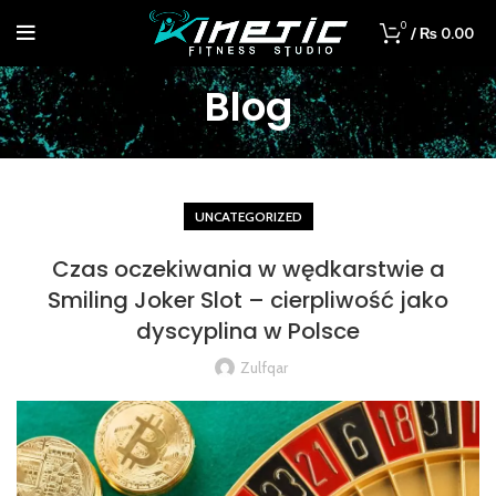
0
/
₨
0.00
Blog
UNCATEGORIZED
Czas oczekiwania w wędkarstwie a
Smiling Joker Slot – cierpliwość jako
dyscyplina w Polsce
Zulfqar