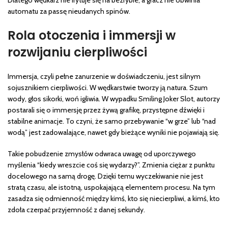
automatu za passę nieudanych spinów.
Rola otoczenia i immersji w
rozwijaniu cierpliwości
Immersja, czyli pełne zanurzenie w doświadczeniu, jest silnym
sojusznikiem cierpliwości. W wędkarstwie tworzy ją natura. Szum
wody, głos sikorki, woń igliwia. W wypadku Smiling Joker Slot, autorzy
postarali się o immersję przez żywą grafikę, przystępne dźwięki i
stabilne animacje. To czyni, że samo przebywanie “w grze” lub “nad
wodą” jest zadowalające, nawet gdy bieżące wyniki nie pojawiają się.
Takie pobudzenie zmysłów odwraca uwagę od uporczywego
myślenia “kiedy wreszcie coś się wydarzy?”. Zmienia ciężar z punktu
docelowego na samą drogę. Dzięki temu wyczekiwanie nie jest
stratą czasu, ale istotną, uspokajającą elementem procesu. Na tym
zasadza się odmienność między kimś, kto się niecierpliwi, a kimś, kto
zdoła czerpać przyjemność z danej sekundy.