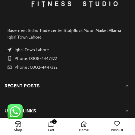
Basement Sidhu Trade center Stulj Block Moon Market Allama
Iqbal Town Lahore
Iqbal Town Lahore
Phone: 0308-4447322
Phone : 0302-4447322
RECENT POSTS
USEFUL LINKS
0
FOOTER MENU
Shop
Cart
Home
Wishlist