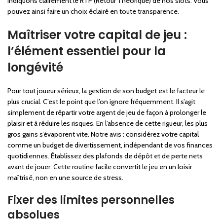
indiquons clairement le RTP (Retour Théorique) de nos slots. Vous
pouvez ainsi faire un choix éclairé en toute transparence.
Maîtriser votre capital de jeu :
l’élément essentiel pour la
longévité
Pour tout joueur sérieux, la gestion de son budget est le facteur le
plus crucial. C’est le point que l’on ignore fréquemment. Il s’agit
simplement de répartir votre argent de jeu de façon à prolonger le
plaisir et à réduire les risques. En l’absence de cette rigueur, les plus
gros gains s’évaporent vite. Notre avis : considérez votre capital
comme un budget de divertissement, indépendant de vos finances
quotidiennes. Établissez des plafonds de dépôt et de perte nets
avant de jouer. Cette routine facile convertit le jeu en un loisir
maîtrisé, non en une source de stress.
Fixer des limites personnelles
absolues