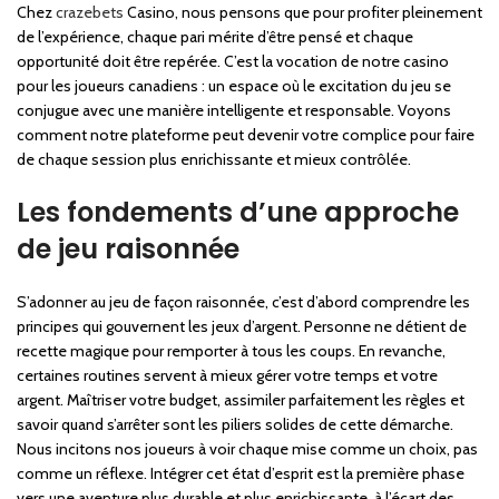
Chez
crazebets
Casino, nous pensons que pour profiter pleinement
de l’expérience, chaque pari mérite d’être pensé et chaque
opportunité doit être repérée. C’est la vocation de notre casino
pour les joueurs canadiens : un espace où le excitation du jeu se
conjugue avec une manière intelligente et responsable. Voyons
comment notre plateforme peut devenir votre complice pour faire
de chaque session plus enrichissante et mieux contrôlée.
Les fondements d’une approche
de jeu raisonnée
S’adonner au jeu de façon raisonnée, c’est d’abord comprendre les
principes qui gouvernent les jeux d’argent. Personne ne détient de
recette magique pour remporter à tous les coups. En revanche,
certaines routines servent à mieux gérer votre temps et votre
argent. Maîtriser votre budget, assimiler parfaitement les règles et
savoir quand s’arrêter sont les piliers solides de cette démarche.
Nous incitons nos joueurs à voir chaque mise comme un choix, pas
comme un réflexe. Intégrer cet état d’esprit est la première phase
vers une aventure plus durable et plus enrichissante, à l’écart des