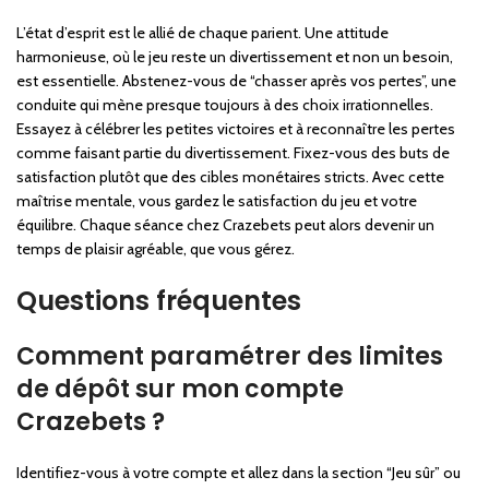
L’état d’esprit est le allié de chaque parient. Une attitude
harmonieuse, où le jeu reste un divertissement et non un besoin,
est essentielle. Abstenez-vous de “chasser après vos pertes”, une
conduite qui mène presque toujours à des choix irrationnelles.
Essayez à célébrer les petites victoires et à reconnaître les pertes
comme faisant partie du divertissement. Fixez-vous des buts de
satisfaction plutôt que des cibles monétaires stricts. Avec cette
maîtrise mentale, vous gardez le satisfaction du jeu et votre
équilibre. Chaque séance chez Crazebets peut alors devenir un
temps de plaisir agréable, que vous gérez.
Questions fréquentes
Comment paramétrer des limites
de dépôt sur mon compte
Crazebets ?
Identifiez-vous à votre compte et allez dans la section “Jeu sûr” ou