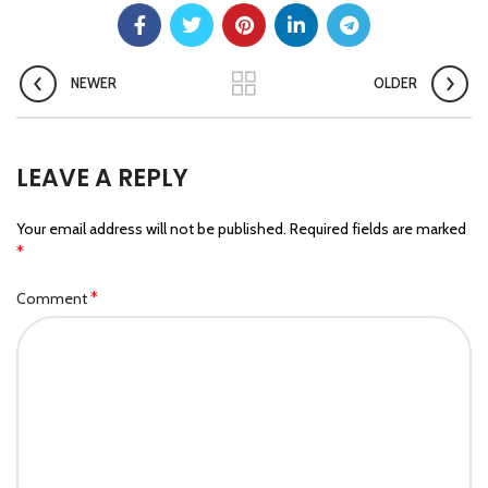
NEWER
OLDER
LEAVE A REPLY
Your email address will not be published.
Required fields are marked
*
*
Comment