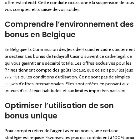
offre est interdit. Cette conduite occasionne la suspension de tous
vos comptes et la saisie de vos soldes.
Comprendre l’environnement des
bonus en Belgique
En Belgique, la Commission des Jeux de Hasard encadre strictement
le secteur. Les bonus de Fridayroll Casino suivent ce cadre légal, ce
qui vous garantit une sécurité totale. Les offres exclusives pour les
Belges tiennent compte des goûts locaux, que ce soit pour les jeux
promus ou les conditions d’utilisation. Ce ne sont pas de simples
copies d’offres internationales. Elles sont créées en pensant aux
joueurs d’ici, à leurs habitudes et aux limites imposées par la loi.
Optimiser l’utilisation de son
bonus unique
Pour compter retirer de l’argent avec un bonus, une certaine
stratégie est requise. Favorisez les jeux qui contribuent à 100% pour