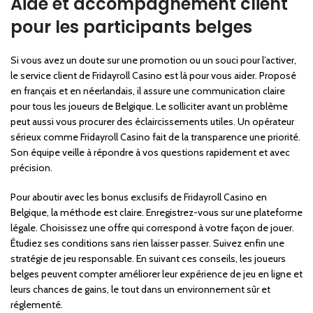
Aide et accompagnement client
pour les participants belges
Si vous avez un doute sur une promotion ou un souci pour l’activer,
le service client de Fridayroll Casino est là pour vous aider. Proposé
en français et en néerlandais, il assure une communication claire
pour tous les joueurs de Belgique. Le solliciter avant un problème
peut aussi vous procurer des éclaircissements utiles. Un opérateur
sérieux comme Fridayroll Casino fait de la transparence une priorité.
Son équipe veille à répondre à vos questions rapidement et avec
précision.
Pour aboutir avec les bonus exclusifs de Fridayroll Casino en
Belgique, la méthode est claire. Enregistrez-vous sur une plateforme
légale. Choisissez une offre qui correspond à votre façon de jouer.
Étudiez ses conditions sans rien laisser passer. Suivez enfin une
stratégie de jeu responsable. En suivant ces conseils, les joueurs
belges peuvent compter améliorer leur expérience de jeu en ligne et
leurs chances de gains, le tout dans un environnement sûr et
réglementé.