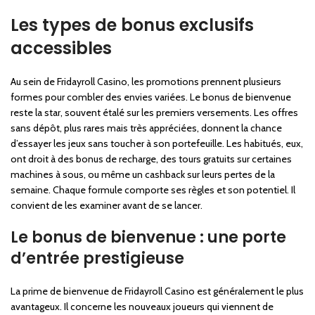
Les types de bonus exclusifs
accessibles
Au sein de Fridayroll Casino, les promotions prennent plusieurs
formes pour combler des envies variées. Le bonus de bienvenue
reste la star, souvent étalé sur les premiers versements. Les offres
sans dépôt, plus rares mais très appréciées, donnent la chance
d’essayer les jeux sans toucher à son portefeuille. Les habitués, eux,
ont droit à des bonus de recharge, des tours gratuits sur certaines
machines à sous, ou même un cashback sur leurs pertes de la
semaine. Chaque formule comporte ses règles et son potentiel. Il
convient de les examiner avant de se lancer.
Le bonus de bienvenue : une porte
d’entrée prestigieuse
La prime de bienvenue de Fridayroll Casino est généralement le plus
avantageux. Il concerne les nouveaux joueurs qui viennent de