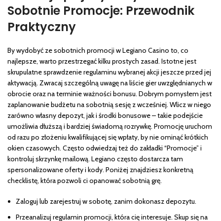
Sobotnie Promocje: Przewodnik
Praktyczny
By wydobyć ze sobotnich promocji w Legiano Casino to, co
najlepsze, warto przestrzegać kilku prostych zasad. Istotne jest
skrupulatne sprawdzenie regulaminu wybranej akcji jeszcze przed jej
aktywacją. Zwracaj szczególną uwagę na liście gier uwzględnianych w
obrocie oraz na terminie ważności bonusu. Dobrym pomysłem jest
zaplanowanie budżetu na sobotnią sesję z wcześniej. Wlicz w niego
zarówno własny depozyt, jak i środki bonusowe – takie podejście
umożliwia dłuższą i bardziej świadomą rozrywkę. Promocję uruchom
od razu po złożeniu kwalifikującej się wpłaty, by nie ominąć krótkich
okien czasowych. Często odwiedzaj też do zakładki “Promocje” i
kontroluj skrzynkę mailową. Legiano często dostarcza tam
spersonalizowane oferty i kody. Poniżej znajdziesz konkretną
checklistę, która pozwoli ci opanować sobotnią grę.
Zaloguj lub zarejestruj w sobotę, zanim dokonasz depozytu.
Przeanalizuj regulamin promocji, która cię interesuje. Skup się na