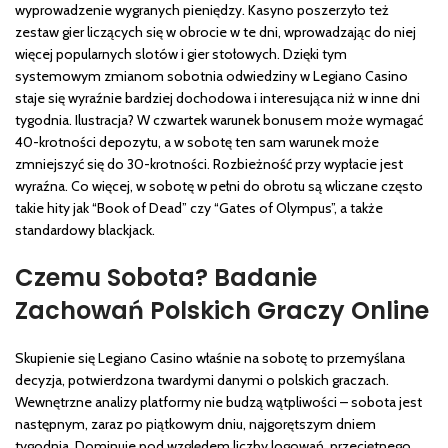
wyprowadzenie wygranych pieniędzy. Kasyno poszerzyło też
zestaw gier liczących się w obrocie w te dni, wprowadzając do niej
więcej popularnych slotów i gier stołowych. Dzięki tym
systemowym zmianom sobotnia odwiedziny w Legiano Casino
staje się wyraźnie bardziej dochodowa i interesująca niż w inne dni
tygodnia. Ilustracja? W czwartek warunek bonusem może wymagać
40-krotności depozytu, a w sobotę ten sam warunek może
zmniejszyć się do 30-krotności. Rozbieżność przy wypłacie jest
wyraźna. Co więcej, w sobotę w pełni do obrotu są wliczane często
takie hity jak “Book of Dead” czy “Gates of Olympus”, a także
standardowy blackjack.
Czemu Sobota? Badanie
Zachowań Polskich Graczy Online
Skupienie się Legiano Casino właśnie na sobotę to przemyślana
decyzja, potwierdzona twardymi danymi o polskich graczach.
Wewnętrzne analizy platformy nie budzą wątpliwości – sobota jest
następnym, zaraz po piątkowym dniu, najgorętszym dniem
tygodnia. Dominuje pod względem liczby logowań, przeciętnego