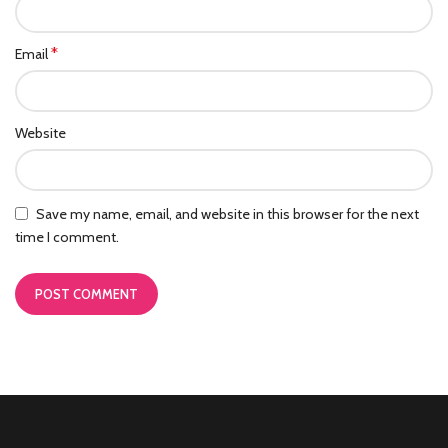
*
Email
Website
Save my name, email, and website in this browser for the next
time I comment.