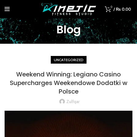
0
/
₨
0.00
Blog
UNCATEGORIZED
Weekend Winning: Legiano Casino
Supercharges Weekendowe Dodatki w
Polsce
Zulfqar