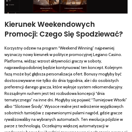
Kierunek Weekendowych
Promocji: Czego Się Spodziewać?
Korzystny odzew na program “Weekend Winning” najpewniej
wyznaczy nowy kierunek w polityce promocyjnej Legiano Casino.
Platforma, widząc wzrost aktywności graczy w soboty,
najprawdopodobniej będzie kontynuować ten koncept. Kolejnym
fazą może być głębsza personalizacja ofert. Bonusy mogłyby być
dostosowywane nie tylko do dnia tygodnia, ale i do osobistych
preferencji danego gracza, które wykryje system rekomendacyjny.
Rozsądnym ruchem jest też rozbudowa koncepcji “dnia
tematycznego” na inne dni. Mogłyby się pojawić “Turniejowe Wtorki”
albo “Slotowe Środy”. Wysoce realne jest wdrożenie wyjątkowych
sobotnich turniejów z zapewnionymi pulami nagród, gdzie gracze
rywalizowaliby na wybranych automatach. Ten ewolucja pójdzie w
parze z technologią. Oczekujmy większej automatyzacji w