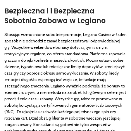
Bezpieczna i i Bezpieczna
Sobotnia Zabawa w Legiano
Stosując wzmocnione sobotnie promocje, Legiano Casino w żaden
sposób nie odchodzi z zasad bezpieczeństwa i odpowiedzialnej
gry. Wszystkie weekendowe bonusy dotyczą tym samym,
restrykcyjnym regułom, co oferta standardowa. Platforma zapewnia
graczom do ręki konkretne narzędzia kontroli. Można ustawić sobie
dzienne, tygodniowe lub miesięczne limity depozytów, zmniejszyć
czas gry czy poprosić okresu samowykluczenia. W soboty, kiedy
emocje i długość sesji mogą być większe, te funkcje mają
szczególnego znaczenia. Legiano wyraźnie podkreśla, że bonusy to
element rozrywki, a nie metoda na zarobek. Ich głównym celem jest
przedłużenie czasu zabawy. Wszystkie gry, także te promowane w
sobotę, korzystają z certyfikowanych generatorów liczb losowych
(RNG). To rękojmia uczciwości każdego pojedynczego spin czy
rozdania kart. Dział obsługi klienta w sobotnie wieczory jest lepiej
zorganizowany. Konsultanci są gotowi nie tylko wesprzeć w
problemach technicznych, ale też zarekomendować drogę do