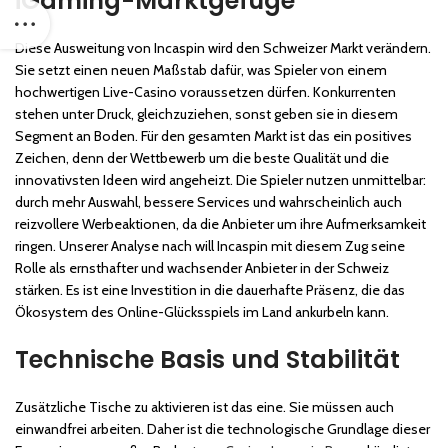
iGaming-Marktgefüge
Diese Ausweitung von Incaspin wird den Schweizer Markt verändern.
Sie setzt einen neuen Maßstab dafür, was Spieler von einem
hochwertigen Live-Casino voraussetzen dürfen. Konkurrenten
stehen unter Druck, gleichzuziehen, sonst geben sie in diesem
Segment an Boden. Für den gesamten Markt ist das ein positives
Zeichen, denn der Wettbewerb um die beste Qualität und die
innovativsten Ideen wird angeheizt. Die Spieler nutzen unmittelbar:
durch mehr Auswahl, bessere Services und wahrscheinlich auch
reizvollere Werbeaktionen, da die Anbieter um ihre Aufmerksamkeit
ringen. Unserer Analyse nach will Incaspin mit diesem Zug seine
Rolle als ernsthafter und wachsender Anbieter in der Schweiz
stärken. Es ist eine Investition in die dauerhafte Präsenz, die das
Ökosystem des Online-Glücksspiels im Land ankurbeln kann.
Technische Basis und Stabilität
Zusätzliche Tische zu aktivieren ist das eine. Sie müssen auch
einwandfrei arbeiten. Daher ist die technologische Grundlage dieser