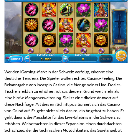
Wer den iGaming-Markt in der Schweiz verfolgt, erkennt eine
deutliche Tendenz: Die Spieler wollen echtes Casino-Feeling. Die
Bekanntgabe von Incaspin Casino, die Menge seiner Live-Dealer-
Tische merklich zu erhöhen, ist aus diesem Grund weit mehr als
eine bloße Mengenerweiterung. Sie ist eine direkte Antwort auf
diese Nachfrage. Mit diesem Schritt positioniert sich das Casino
von Grund auf. Es geht nicht allein darum, ein Angebot zu haben. Es
geht darum, die Messlatte für das Live-Erlebnis in der Schweiz zu
erhöhen. Wir betrachten in dieser Expansion einen durchdachten
Schachzug, der die technischen Möglichkeiten, das Spielangebot