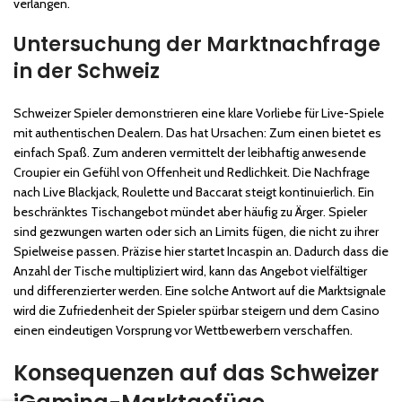
verlangen.
Untersuchung der Marktnachfrage
in der Schweiz
Schweizer Spieler demonstrieren eine klare Vorliebe für Live-Spiele
mit authentischen Dealern. Das hat Ursachen: Zum einen bietet es
einfach Spaß. Zum anderen vermittelt der leibhaftig anwesende
Croupier ein Gefühl von Offenheit und Redlichkeit. Die Nachfrage
nach Live Blackjack, Roulette und Baccarat steigt kontinuierlich. Ein
beschränktes Tischangebot mündet aber häufig zu Ärger. Spieler
sind gezwungen warten oder sich an Limits fügen, die nicht zu ihrer
Spielweise passen. Präzise hier startet Incaspin an. Dadurch dass die
Anzahl der Tische multipliziert wird, kann das Angebot vielfältiger
und differenzierter werden. Eine solche Antwort auf die Marktsignale
wird die Zufriedenheit der Spieler spürbar steigern und dem Casino
einen eindeutigen Vorsprung vor Wettbewerbern verschaffen.
Konsequenzen auf das Schweizer