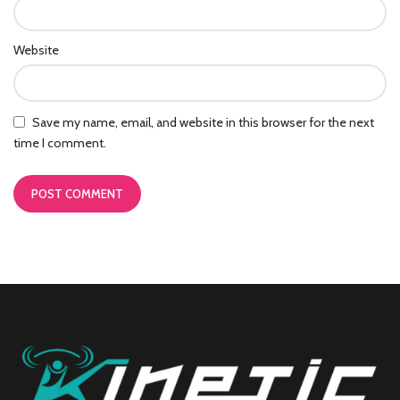
Website
Save my name, email, and website in this browser for the next
time I comment.