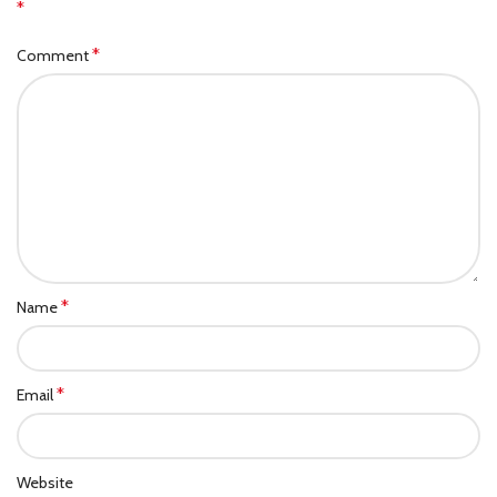
*
*
Comment
*
Name
*
Email
Website