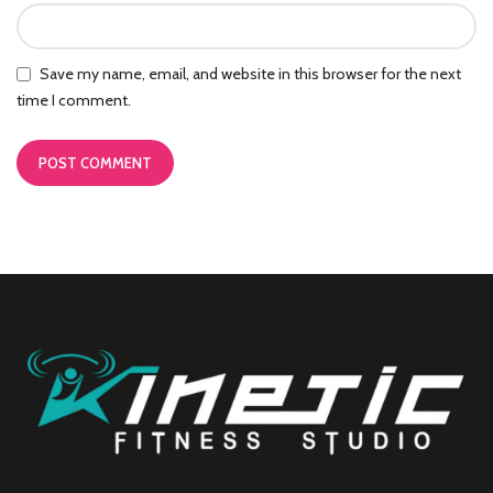
Save my name, email, and website in this browser for the next
time I comment.