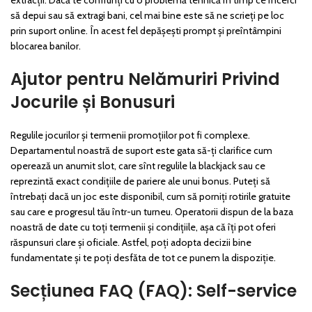
să depui sau să extragi bani, cel mai bine este să ne scrieți pe loc
prin suport online. În acest fel depășești prompt și preîntâmpini
blocarea banilor.
Ajutor pentru Nelămuriri Privind
Jocurile și Bonusuri
Regulile jocurilor și termenii promoțiilor pot fi complexe.
Departamentul noastră de suport este gata să-ți clarifice cum
operează un anumit slot, care sînt regulile la blackjack sau ce
reprezintă exact condițiile de pariere ale unui bonus. Puteți să
întrebați dacă un joc este disponibil, cum să porniți rotirile gratuite
sau care e progresul tău într-un turneu. Operatorii dispun de la baza
noastră de date cu toți termenii și condițiile, așa că îți pot oferi
răspunsuri clare și oficiale. Astfel, poți adopta decizii bine
fundamentate și te poți desfăta de tot ce punem la dispoziție.
Secțiunea FAQ (FAQ): Self-service