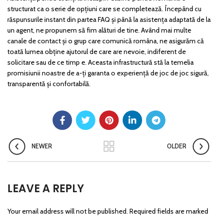
structurat ca o serie de opțiuni care se completează. Începând cu
răspunsurile instant din partea FAQ și până la asistența adaptată de la
un agent, ne propunem să fim alături de tine. Având mai multe
canale de contact și o grup care comunică româna, ne asigurăm că
toată lumea obține ajutorul de care are nevoie, indiferent de
solicitare sau de ce timp e. Aceasta infrastructură stă la temelia
promisiunii noastre de a-ți garanta o experiență de joc de joc sigură,
transparentă și confortabilă.
NEWER
OLDER
LEAVE A REPLY
Your email address will not be published.
Required fields are marked