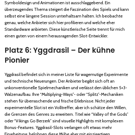
Symboldesign und Animationen ist ausschlaggebend. Ein
überzeugendes Thema steigert die Faszination des Spiels und kann
selbst eine längere Session unterhaltsam halten. Ich beobachte
genau, welche Anbieter sich hier profilieren und welche eher
Standardware anbieten. Diese künstlerische Seite trennt für mich
einen guten von einem herausragenden Slot-Entwickler.
Platz 6: Yggdrasil – Der kühne
Pionier
Yggdrasil befindet sich in meiner Liste für wagemutige Experimente
und technische Neuerungen. Der Anbieter begibt sich oft an
unkonventionelle Spielmechaniken und verlässt den üblichen 5×3-
Walzenaufbau. Ihre “Multiplying-Ways”- oder “Splitz”-Mechaniken
stehen für überraschende und frische Erlebnisse. Nicht jeder
experimentelle Slot ist ein Volltreffer, aber ich schätze den Willen,
die Grenzen des Genres zu erweitern. Titel wie “Valley of the Gods”
oder “Vikings Go Berzerk” sind visuelle Highlights mit komplexen
Bonus-Features. Yggdrasil-Slots verlangen oft etwas mehr
Einarbeitung, belohnen diese Mühe aber mit einzigartigen