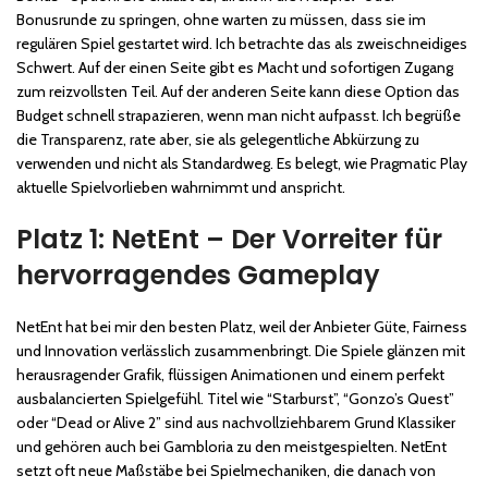
Bonusrunde zu springen, ohne warten zu müssen, dass sie im
regulären Spiel gestartet wird. Ich betrachte das als zweischneidiges
Schwert. Auf der einen Seite gibt es Macht und sofortigen Zugang
zum reizvollsten Teil. Auf der anderen Seite kann diese Option das
Budget schnell strapazieren, wenn man nicht aufpasst. Ich begrüße
die Transparenz, rate aber, sie als gelegentliche Abkürzung zu
verwenden und nicht als Standardweg. Es belegt, wie Pragmatic Play
aktuelle Spielvorlieben wahrnimmt und anspricht.
Platz 1: NetEnt – Der Vorreiter für
hervorragendes Gameplay
NetEnt hat bei mir den besten Platz, weil der Anbieter Güte, Fairness
und Innovation verlässlich zusammenbringt. Die Spiele glänzen mit
herausragender Grafik, flüssigen Animationen und einem perfekt
ausbalancierten Spielgefühl. Titel wie “Starburst”, “Gonzo’s Quest”
oder “Dead or Alive 2” sind aus nachvollziehbarem Grund Klassiker
und gehören auch bei Gambloria zu den meistgespielten. NetEnt
setzt oft neue Maßstäbe bei Spielmechaniken, die danach von