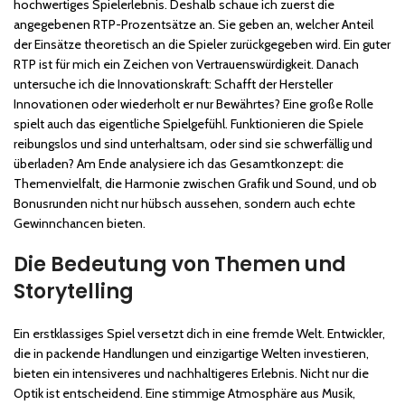
hochwertiges Spielerlebnis. Deshalb schaue ich zuerst die
angegebenen RTP-Prozentsätze an. Sie geben an, welcher Anteil
der Einsätze theoretisch an die Spieler zurückgegeben wird. Ein guter
RTP ist für mich ein Zeichen von Vertrauenswürdigkeit. Danach
untersuche ich die Innovationskraft: Schafft der Hersteller
Innovationen oder wiederholt er nur Bewährtes? Eine große Rolle
spielt auch das eigentliche Spielgefühl. Funktionieren die Spiele
reibungslos und sind unterhaltsam, oder sind sie schwerfällig und
überladen? Am Ende analysiere ich das Gesamtkonzept: die
Themenvielfalt, die Harmonie zwischen Grafik und Sound, und ob
Bonusrunden nicht nur hübsch aussehen, sondern auch echte
Gewinnchancen bieten.
Die Bedeutung von Themen und
Storytelling
Ein erstklassiges Spiel versetzt dich in eine fremde Welt. Entwickler,
die in packende Handlungen und einzigartige Welten investieren,
bieten ein intensiveres und nachhaltigeres Erlebnis. Nicht nur die
Optik ist entscheidend. Eine stimmige Atmosphäre aus Musik,