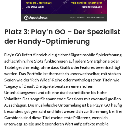
Platz 3: Play’n GO – Der Spezialist
der Handy-Optimierung
Play’n GO liefert für mich die gleichmäßigste mobile Spielerfahrung
schlechthin. Ihre Slots funktionieren auf jedem Smartphone oder
Tablet geschmeidig, ohne dass Grafik oder Features beeinträchtigt
werden. Das Portfolio ist thematisch unverwechselbar, mit starken
Serien wie der “Rich Wilde”-Reihe oder mythologischen Titeln wie
“Legacy of Dead”. Die Spiele besitzen einen hohen
Unterhaltungswert und oft eine durchschnittliche bis hohe
Volatilität. Das sorgt für spannende Sessions mit eventuell großen
Ausschlägen. Die musikalische Untermalung ist bei Play’n GO häufig
besonders gut gemacht und führt wesentlich zur Stimmung bei. Bei
Gambloria sind diese Titel meine erste Präferenz, wenn ich
unterwegs spiele und besonderen Wert auf perfekte mobile