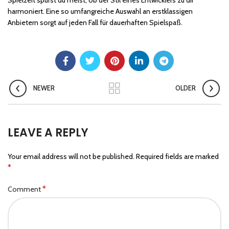
harmoniert. Eine so umfangreiche Auswahl an erstklassigen
Anbietern sorgt auf jeden Fall für dauerhaften Spielspaß.
NEWER
OLDER
LEAVE A REPLY
Your email address will not be published.
Required fields are marked
*
*
Comment