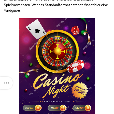
Spielmomenten. Wer das Standardformat satt hat, findet hier eine
Fundgrube.