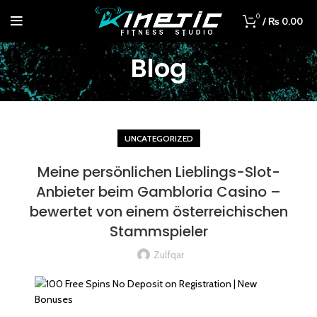
0
/
₨
0.00
Blog
UNCATEGORIZED
Meine persönlichen Lieblings-Slot-
Anbieter beim Gambloria Casino –
bewertet von einem österreichischen
Stammspieler
Zulfqar