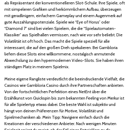
als Repräsentant der konventionelleren Slot-Schule. Ihre Spiele, oft
mit simpeleren Grafiken und herkömmlichem Aufbau, überzeugen
mit geradlinigem, einfachem Gameplay und einem Augenmerk auf
gute Auszahlungspotenziale. Spiele wie “Eye of Horus” oder
“Diamond 7” sind bei vielen Spielern, die die “Spielautomaten-
Klassiker” aus Spielhallen vermissen, nach wie vor sehr beliebt. Die
Volatilität ist oft hoch. Das macht die Spiele speziell für alle
interessant, die auf den großen Dreh spekulieren. Bei Gambloria
liefern diese Slots eine willkommene, nostalgisch anmutende
Abwechslung zu den hypermodernen Video-Slots. Sie haben ihren
ständigen Platz in meinem Spielmix.
Meine eigene Rangliste verdeutlicht die beeindruckende Vielfalt, die
Casinos wie Gambloria Casino durch ihre Partnerschaften anbieten.
Von der fortschrittlichen Perfektion eines NetEnt über die
Erzählkunst von Quickspin bis zum bekannten Feeling von Merkur ist
für alle Spielertyp etwas dabei. Die beste Wahl ist subjektiv und
hängt von deinen Präferenzen für Motive, Volatilität und
Spielmechaniken ab. Mein Tipp: Navigiere einfach durch die
Kreationen der verschiedenen Anbieter. Nach wenigen Minuten
Spielzeit spürst du meist, ob der Stil eines Entwicklers zu dir