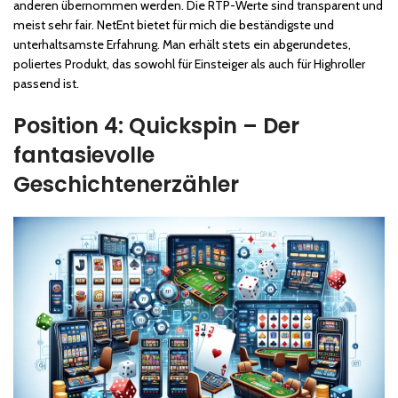
anderen übernommen werden. Die RTP-Werte sind transparent und
meist sehr fair. NetEnt bietet für mich die beständigste und
unterhaltsamste Erfahrung. Man erhält stets ein abgerundetes,
poliertes Produkt, das sowohl für Einsteiger als auch für Highroller
passend ist.
Position 4: Quickspin – Der
fantasievolle
Geschichtenerzähler