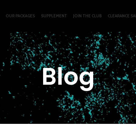
OUR PACKAGES
SUPPLEMENT
JOIN THE CLUB
CLEARANCE SA
Blog