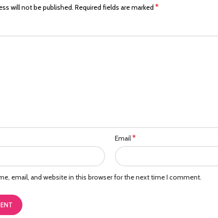
*
ss will not be published.
Required fields are marked
*
Email
e, email, and website in this browser for the next time I comment.