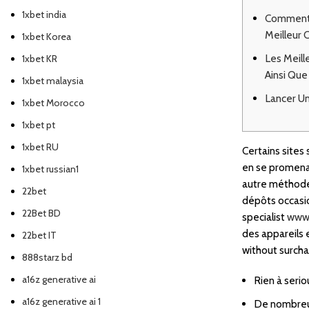
1xbet india
Comment 
Meilleur 
1xbet Korea
Les Meill
1xbet KR
Ainsi Que
1xbet malaysia
Lancer Un
1xbet Morocco
1xbet pt
1xbet RU
Certains sites
en se promenant
1xbet russian1
autre méthode 
22bet
dépôts occasio
22Bet BD
specialist
www.
des appareils 
22bet IT
without surcha
888starz bd
a16z generative ai
Rien à serio
a16z generative ai 1
De nombreux