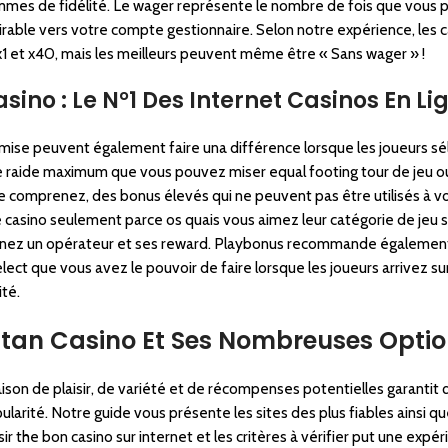
mes de fidélité. Le wager représente le nombre de fois que vous 
tirable vers votre compte gestionnaire. Selon notre expérience, les 
x1 et x40, mais les meilleurs peuvent même être « Sans wager » !
sino : Le N°1 Des Internet Casinos En Li
 mise peuvent également faire una différence lorsque les joueurs sél
e raide maximum que vous pouvez miser equal footing tour de jeu o
comprenez, des bonus élevés qui ne peuvent pas être utilisés à votre 
e casino seulement parce os quais vous aimez leur catégorie de jeu 
nnez un opérateur et ses reward. Playbonus recommande également 
lect que vous avez le pouvoir de faire lorsque les joueurs arrivez s
ité.
ltan Casino Et Ses Nombreuses Opti
son de plaisir, de variété et de récompenses potentielles garantit
larité. Notre guide vous présente les sites des plus fiables ainsi qu
r the bon casino sur internet et les critères à vérifier put une expér