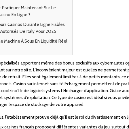
Pratiquer Maintenant Sur Le
Casino En Ligne ?
eurs Casinos Durante Ligne Fiables
 Autorisés De Italy Pour 2025
e Machine À Sous En Liquidité Réel
 spécialisés apportent même des bonus exclusifs aux cybernautes 
 sur notre site. L’inconvénient majeur est qu’elles ne permettent pip
de retrait. Elles sont également limitées à de petits montants, ce q
nnels. Casino sur internet sans téléchargement permettent de prat
coolzino1.fr
de logiciel systems télécharger d’application. Grâce aux 
et systèmes d’exploitation. Ce type de casino est idéal si vous privi
rger l’espace de stockage de votre appareil.
us, l’établissement prouve déjà qu’il est le roi du divertissement en l
 casinos français proposent différentes variantes du jeu, surtout 