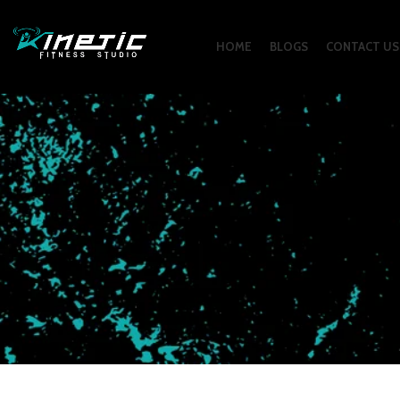
HOME
BLOGS
CONTACT US