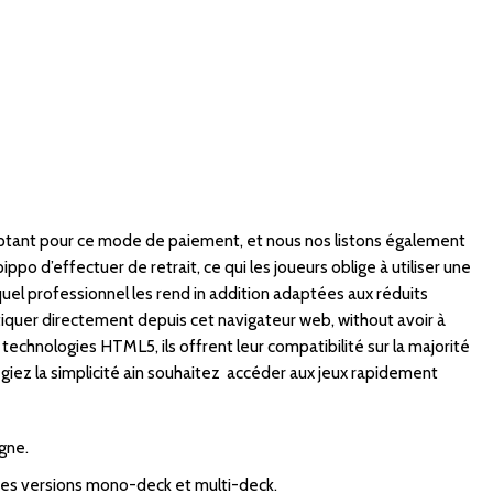
optant pour ce mode de paiement, et nous nos listons également
po d’effectuer de retrait, ce qui les joueurs oblige à utiliser une
uel professionnel les rend in addition adaptées aux réduits
iquer directement depuis cet navigateur web, without avoir à
technologies HTML5, ils offrent leur compatibilité sur la majorité
légiez la simplicité ain souhaitez accéder aux jeux rapidement
igne.
des versions mono-deck et multi-deck.