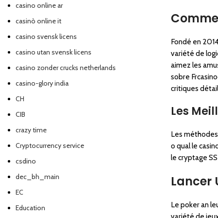
casino online ar
Comment
casinò online it
casino svensk licens
Fondé en 2014,
casino utan svensk licens
variété de log
aimez les amus
casino zonder crucks netherlands
sobre Frcasino
casino-glory india
critiques détai
CH
Les Meil
CIB
crazy time
Les méthodes d
o qual le casi
Cryptocurrency service
le cryptage SS
csdino
dec_bh_main
Lancer 
EC
Le poker an le
Education
variété de jeu