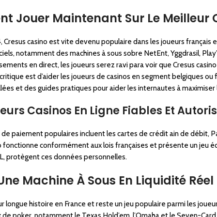
 Jouer Maintenant Sur Le Meilleur C
 Cresus casino est vite devenu populaire dans les joueurs français et
iciels, notamment des machines à sous sobre NetEnt, Yggdrasil, Play’n
ements en direct, les joueurs serez ravi para voir que Cresus casin
critique est d’aider les joueurs de casinos en segment belgiques ou f
llées et des guides pratiques pour aider les internautes à maximiser l
leurs Casinos En Ligne Fiables Et Autor
e paiement populaires incluent les cartes de crédit ain de débit, Pay
no fonctionne conformément aux lois françaises et présente un jeu é
L, protègent ces données personnelles.
Une Machine À Sous En Liquidité Réel
ur longue histoire en France et reste un jeu populaire parmi les jou
x de poker, notamment le Texas Hold’em, l’Omaha et le Seven-Card 