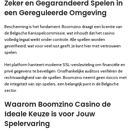
Zeker en Gegarandeerd Spelen in
een Gereguleerde Omgeving
Bescherming is het fundament. Boomzino draagt een licentie van
de Belgische Kansspelcommissie, wat inhoudt dat het casino
volledig legaal werkt onder controle. Alle spellen worden
geverifieerd, wat voor veel rust geeft. Je kunt hier met vertrouwen
spelen.
Het platform hanteert moderne SSL-versleuteling om financiële en
privé gegevens te beveiligen. Onafhankelijke auditors verifiëren de
rechtvaardigheid van de spellen. Boomzino neemt geen risico’s met
de integriteit van zijn spelers, een belangrijk punt in de Belgische
sector.
Waarom Boomzino Casino de
Ideale Keuze is voor Jouw
Spelervaring