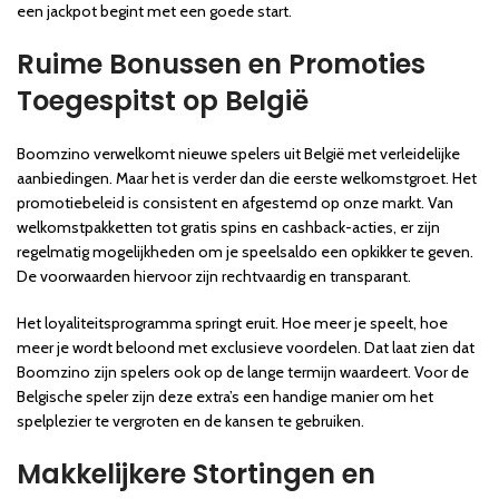
een jackpot begint met een goede start.
Ruime Bonussen en Promoties
Toegespitst op België
Boomzino verwelkomt nieuwe spelers uit België met verleidelijke
aanbiedingen. Maar het is verder dan die eerste welkomstgroet. Het
promotiebeleid is consistent en afgestemd op onze markt. Van
welkomstpakketten tot gratis spins en cashback-acties, er zijn
regelmatig mogelijkheden om je speelsaldo een opkikker te geven.
De voorwaarden hiervoor zijn rechtvaardig en transparant.
Het loyaliteitsprogramma springt eruit. Hoe meer je speelt, hoe
meer je wordt beloond met exclusieve voordelen. Dat laat zien dat
Boomzino zijn spelers ook op de lange termijn waardeert. Voor de
Belgische speler zijn deze extra’s een handige manier om het
spelplezier te vergroten en de kansen te gebruiken.
Makkelijkere Stortingen en