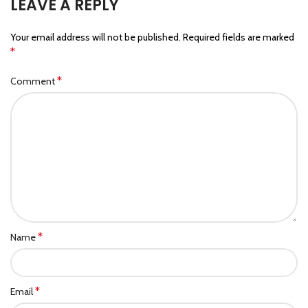
LEAVE A REPLY
Your email address will not be published.
Required fields are marked
*
*
Comment
*
Name
*
Email