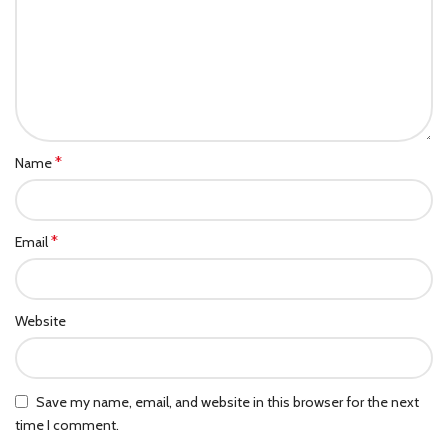
*
Name
*
Email
Website
Save my name, email, and website in this browser for the next
time I comment.