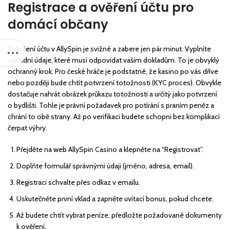
Registrace a ověření účtu pro
domácí občany
Založení účtu v AllySpin je svižné a zabere jen pár minut. Vyplníte
základní údaje, které musí odpovídat vašim dokladům. To je obvyklý
ochranný krok. Pro české hráče je podstatné, že kasino po vás dříve
nebo později bude chtít potvrzení totožnosti (KYC proces). Obvykle
dostačuje nahrát obrázek průkazu totožnosti a určitý jako potvrzení
o bydlišti. Tohle je právní požadavek pro potírání s praním peněz a
chrání to obě strany. Až po verifikaci budete schopni bez komplikací
čerpat výhry.
Přejděte na web AllySpin Casino a klepněte na “Registrovat”.
Doplňte formulář správnými údaji (jméno, adresa, email).
Registraci schvalte přes odkaz v emailu.
Uskutečněte první vklad a zapněte uvítací bonus, pokud chcete.
Až budete chtít vybrat peníze, předložte požadované dokumenty
k ověření.