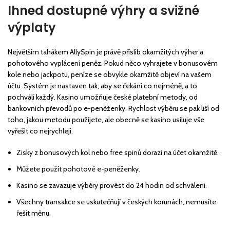
Ihned dostupné výhry a svižné
výplaty
Největším tahákem AllySpin je právě příslib okamžitých výher a
pohotového vyplácení peněz. Pokud něco vyhrajete v bonusovém
kole nebo jackpotu, peníze se obvykle okamžitě objeví na vašem
účtu. Systém je nastaven tak, aby se čekání co nejméně, a to
pochválí každý. Kasino umožňuje české platební metody, od
bankovních převodů po e-peněženky. Rychlost výběru se pak liší od
toho, jakou metodu použijete, ale obecně se kasino usiluje vše
vyřešit co nejrychleji.
Zisky z bonusových kol nebo free spinů dorazí na účet okamžitě.
Můžete použít pohotové e-peněženky.
Kasino se zavazuje výběry provést do 24 hodin od schválení.
Všechny transakce se uskutečňují v českých korunách, nemusíte
řešit měnu.