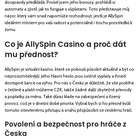
doopravdy předkládá. Prošel jsem jeho bonusy, prohlédl si
automaty a zjistil, jak to funguje s výplatami. Toto představuje můj
názor, který vám snad napomůže rozhodnout, jestli je AllySpin
ideálním místem pro vaši radost a potenciálně i trochu prostředků k
tomu.
Co je AllySpin Casino a proč dát
mu přednost?
AllySpin je virtuální kasino, které se pokouší působit aktuálně a být co
nejsrozumitelnější. Jeho hlavní heslo jsou svižné výplaty a ihned
dostupné šance na výhru. Pro nás v Česku je důležité, že vše probíhá
v češtině a platit můžeme CZK, takže žádné další zbytečné převody
a poplatky za měnu. Také důraz klade na zabezpečení a řízený
provoz, což je v dnešní době priorita. Vybral bych si ho přesně kvůli
tomuto otevřenému přístupu a snahu přizpůsobit se českému hráči.
Povolení a bezpečnost pro hráče z
Česka