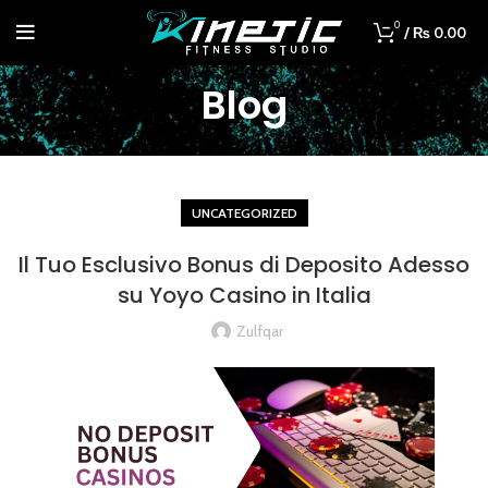
0
/
₨
0.00
Blog
UNCATEGORIZED
Il Tuo Esclusivo Bonus di Deposito Adesso
su Yoyo Casino in Italia
Zulfqar