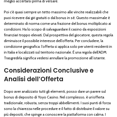
meglio accertarsi prima di versare.
Poi c’è quasi sempre un tetto massimo alle vincite realizzabili che
puoi ricevere dai giri gratuiti o dal bonus in sé. Questo massimale è
determinato di norma come una frazione del bonus moltiplicato ai
condizioni. Ha lo scopo di salvaguardare il casino da esposizioni
finanziari troppo elevati. Dal prospettiva del giocatore, questa regola
diminuisce il possibile interesse dell’offerta. Per concludere, la
condizione geografica: l’offerta si applica solo per utenti residenti in
in Italia e localizzati sul territorio nazionale. È una regola dell’ADM.
Trasgredirla significa vedersi annullare la promozione all’istante.
Considerazioni Conclusive e
Analisi dell’Offerta
Dopo aver analizzato tutti gli elementi, posso dare un parere sul
bonus di deposito di Yoyo Casino. Nel complesso, è un’offerta
tradizionale, robusta, senza troppi abbellimenti. I suoi punti di forza
sono la chiarezza nelle procedure e il fatto di distribuire il valore su
più depositi, che spinge a conoscere la piattaforma con calma. I