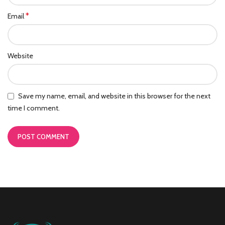
*
Email
Website
Save my name, email, and website in this browser for the next
time I comment.