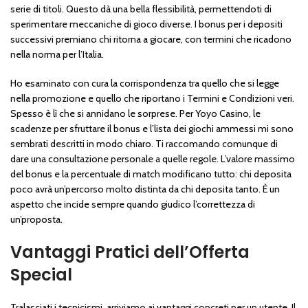
serie di titoli. Questo dà una bella flessibilità, permettendoti di
sperimentare meccaniche di gioco diverse. I bonus per i depositi
successivi premiano chi ritorna a giocare, con termini che ricadono
nella norma per l’Italia.
Ho esaminato con cura la corrispondenza tra quello che si legge
nella promozione e quello che riportano i Termini e Condizioni veri.
Spesso è lì che si annidano le sorprese. Per Yoyo Casino, le
scadenze per sfruttare il bonus e l’lista dei giochi ammessi mi sono
sembrati descritti in modo chiaro. Ti raccomando comunque di
dare una consultazione personale a quelle regole. L’valore massimo
del bonus e la percentuale di match modificano tutto: chi deposita
poco avrà un’percorso molto distinta da chi deposita tanto. È un
aspetto che incide sempre quando giudico l’correttezza di
un’proposta.
Vantaggi Pratici dell’Offerta
Special
Tralasciati i tecnicismi, arriviamo ai vantaggi concreti per un utente. Il