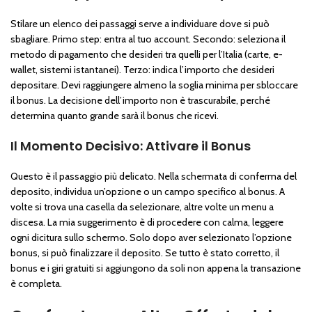
Stilare un elenco dei passaggi serve a individuare dove si può
sbagliare. Primo step: entra al tuo account. Secondo: seleziona il
metodo di pagamento che desideri tra quelli per l’Italia (carte, e-
wallet, sistemi istantanei). Terzo: indica l’importo che desideri
depositare. Devi raggiungere almeno la soglia minima per sbloccare
il bonus. La decisione dell’importo non è trascurabile, perché
determina quanto grande sarà il bonus che ricevi.
Il Momento Decisivo: Attivare il Bonus
Questo è il passaggio più delicato. Nella schermata di conferma del
deposito, individua un’opzione o un campo specifico al bonus. A
volte si trova una casella da selezionare, altre volte un menu a
discesa. La mia suggerimento è di procedere con calma, leggere
ogni dicitura sullo schermo. Solo dopo aver selezionato l’opzione
bonus, si può finalizzare il deposito. Se tutto è stato corretto, il
bonus e i giri gratuiti si aggiungono da soli non appena la transazione
è completa.