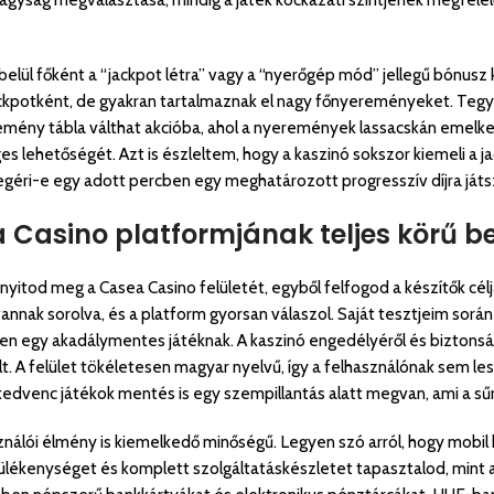
 belül főként a “jackpot létra” vagy a “nyerőgép mód” jellegű bónus
ckpotként, de gyakran tartalmaznak el nagy főnyereményeket. Tegyük
remény tábla válthat akcióba, ahol a nyeremények lassacskán emelk
ges lehetőségét. Azt is észleltem, hogy a kaszinó sokszor kiemeli a ja
géri-e egy adott percben egy meghatározott progresszív díjra játsza
 Casino platformjának teljes körű 
nyitod meg a Casea Casino felületét, egyből felfogod a készítők cél
annak sorolva, és a platform gyorsan válaszol. Saját tesztjeim so
en egy akadálymentes játéknak. A kaszinó engedélyéről és biztonsá
. A felület tökéletesen magyar nyelvű, így a felhasználónak sem les
kedvenc játékok mentés is egy szempillantás alatt megvan, ami a s
ználói élmény is kiemelkedő minőségű. Legyen szó arról, hogy mobil 
lékenységet és komplett szolgáltatáskészletet tapasztalod, mint a