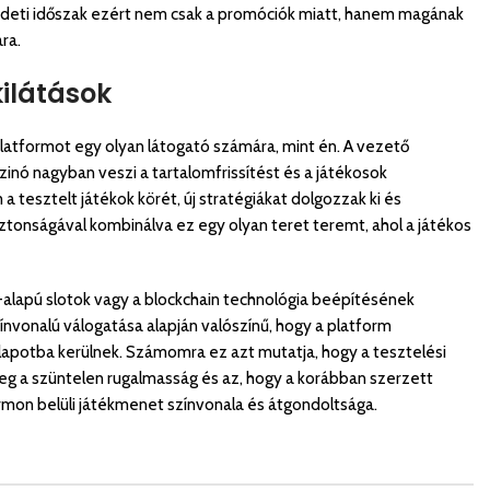
kezdeti időszak ezért nem csak a promóciók miatt, hanem magának
ra.
kilátások
 platformot egy olyan látogató számára, mint én. A vezető
zinó nagyban veszi a tartalomfrissítést és a játékosok
esztelt játékok körét, új stratégiákat dolgozzak ki és
ztonságával kombinálva ez egy olyan teret teremt, ahol a játékos
-alapú slotok vagy a blockchain technológia beépítésének
nvonalú válogatása alapján valószínű, hogy a platform
lapotba kerülnek. Számomra ez azt mutatja, hogy a tesztelési
ényeg a szüntelen rugalmasság és az, hogy a korábban szerzett
ormon belüli játékmenet színvonala és átgondoltsága.