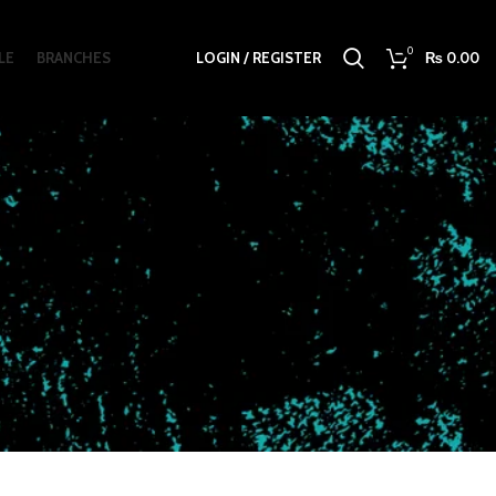
0
LE
BRANCHES
LOGIN / REGISTER
₨
0.00