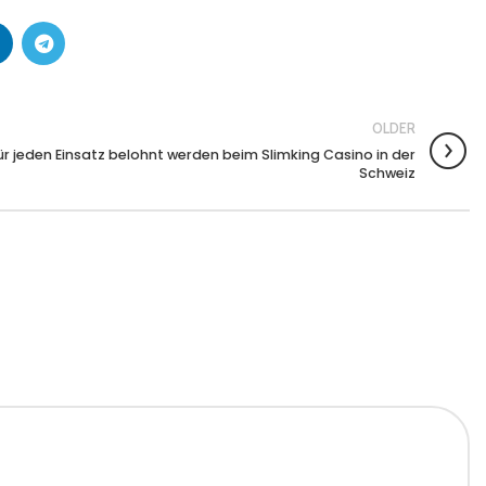
OLDER
ür jeden Einsatz belohnt werden beim Slimking Casino in der
Schweiz