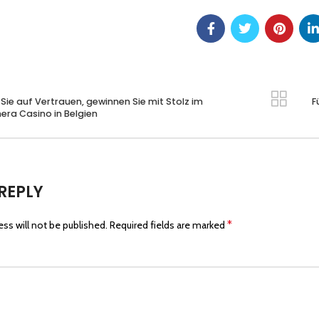
Sie auf Vertrauen, gewinnen Sie mit Stolz im
F
era Casino in Belgien
 REPLY
*
ss will not be published.
Required fields are marked