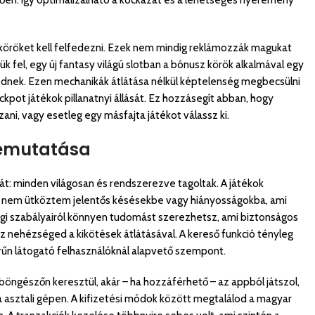
z köröket kell felfedezni. Ezek nem mindig reklámozzák magukat
 fel, egy új fantasy világú slotban a bónusz körök alkalmával egy
ednek. Ezen mechanikák átlátása nélkül képtelenség megbecsülni
ckpot játékok pillanatnyi állását. Ez hozzásegít abban, hogy
ni, vagy esetleg egy másfajta játékot válassz ki.
bemutatása
ját: minden világosan és rendszerezve tagoltak. A játékok
rán nem ütköztem jelentős késésekbe vagy hiányosságokba, ami
gi szabályairól könnyen tudomást szerezhetsz, ami biztonságos
z nehézséged a kikötések átlátásával. A kereső funkció tényleg
űrűn látogató felhasználóknál alapvető szempont.
böngészőn keresztül, akár – ha hozzáférhető – az appból játszol,
 asztali gépen. A kifizetési módok között megtalálod a magyar