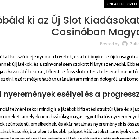
UNCATEGORIZED
óbáld ki az Új Slot Kiadásoka
Casinóban Magy
Posted by
Zulf
inókat hosszú ideje nyomon követek, és a többnyire az újdonságokra
nnek új játékok, és a színvonal sem szokott hiányt szenvedni. Ebb
a a hazai játékosokat, főként az friss slotok tesztelésének menet
kezelni, ezért mélyrehatóan utánajártam minden dologról, ami komol
si nyeremények esélyei és a progress
nciál felmérésekor mindig is a játékok kifizetési struktúrájára és a 
n címeket, amelyek nem kizárólag magas együtthatós nyereményeket í
ok szüntelenül emelkednek, és akár hatalmas nyeremények is összeg
lnak hasonló, bár eleinte kisebb jackpot hálózatokat, amelyek viszon
nagyság megválasztása, mindig a játék kockázati szintjének megfele