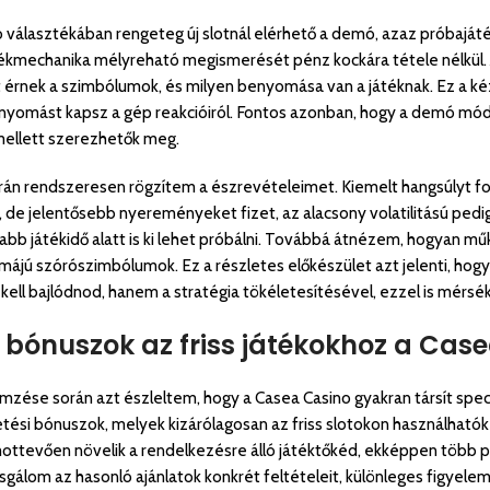
 választékában rengeteg új slotnál elérhető a demó, azaz próbaját
átékmechanika mélyreható megismerését pénz kockára tétele nélkül
 érnek a szimbólumok, és milyen benyomása van a játéknak. Ez a kéz
yomást kapsz a gép reakcióiról. Fontos azonban, hogy a demó mód
mellett szerezhetők meg.
rán rendszeresen rögzítem a észrevételeimet. Kiemelt hangsúlyt fordí
 de jelentősebb nyereményeket fizet, az alacsony volatilitású ped
abb játékidő alatt is ki lehet próbálni. Továbbá átnézem, hogyan 
májú szórószimbólumok. Ez a részletes előkészület azt jelenti, hog
l kell bajlódnod, hanem a stratégia tökéletesítésével, ezzel is mérsé
v bónuszok az friss játékokhoz a Cas
emzése során azt észleltem, hogy a Casea Casino gyakran társít spe
tési bónuszok, melyek kizárólagosan az friss slotokon használhatók
ottevően növelik a rendelkezésre álló játéktőkéd, ekképpen több pö
sgálom az hasonló ajánlatok konkrét feltételeit, különleges figye